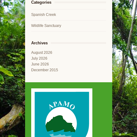
Categories
Spanish Creek
Wildlife Sanctuary
Archives
August 2026
July 2026
June 2026
December 2015