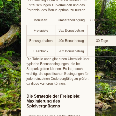
Bonusbedingungen ist entscheidend, um
Enttäuschungen zu vermeiden und das
Potenzial des Bonus optimal zu nutzen.
Bonusart
Umsatzbedingung
Gültigkeitsdauer
Freispiele
35x Bonusbetrag
7 Tage
Bonusguthaben
40x Bonusbetrag
30 Tage
Cashback
20x Bonusbetrag
14 Tage
Die Tabelle oben gibt einen Überblick über
typische Bonusbedingungen, die bei
Slotpark gelten können. Es ist jedoch
wichtig, die spezifischen Bedingungen für
jeden einzelnen Code sorgfältig zu prüfen,
da diese variieren können.
Die Strategie der Freispiele:
Maximierung des
Spielvergnügens