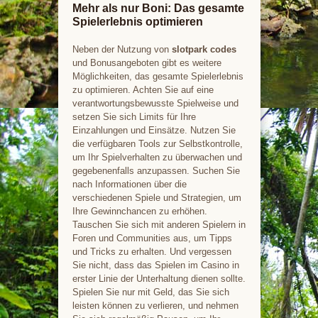
Mehr als nur Boni: Das gesamte
Spielerlebnis optimieren
Neben der Nutzung von
slotpark codes
und Bonusangeboten gibt es weitere
Möglichkeiten, das gesamte Spielerlebnis
zu optimieren. Achten Sie auf eine
verantwortungsbewusste Spielweise und
setzen Sie sich Limits für Ihre
Einzahlungen und Einsätze. Nutzen Sie
die verfügbaren Tools zur Selbstkontrolle,
um Ihr Spielverhalten zu überwachen und
gegebenenfalls anzupassen. Suchen Sie
nach Informationen über die
verschiedenen Spiele und Strategien, um
Ihre Gewinnchancen zu erhöhen.
Tauschen Sie sich mit anderen Spielern in
Foren und Communities aus, um Tipps
und Tricks zu erhalten. Und vergessen
Sie nicht, dass das Spielen im Casino in
erster Linie der Unterhaltung dienen sollte.
Spielen Sie nur mit Geld, das Sie sich
leisten können zu verlieren, und nehmen