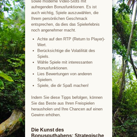
sowie moderne Video-Slots mit
aufregenden Bonusfunktionen. Es ist
auch wichtig, Spiele auszuwählen, die
Ihrem persönlichen Geschmack
entsprechen, da dies das Spielerlebnis
noch angenehmer macht.
Achte auf den RTP (Return to Player)-
Wert.
Berücksichtige die Volatilität des
Spiels.
Wähle Spiele mit interessanten
Bonusfunktionen.
Lies Bewertungen von anderen
Spielern.
Spiele, die dir Spaß machen!
Indem Sie diese Tipps befolgen, können
Sie das Beste aus Ihren Freispielen
herausholen und Ihre Chancen auf einen
Gewinn erhöhen.
Die Kunst des
Bonusguthabens: Strategische