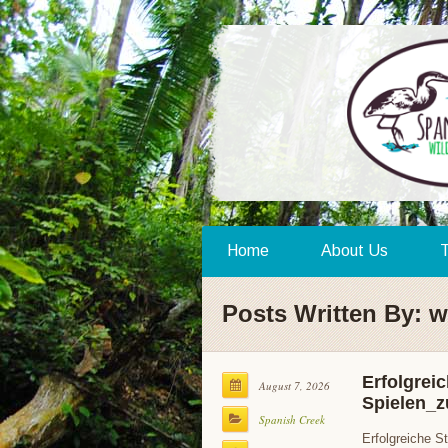
Home
About Us
T
Posts Written By: 
Erfolgrei
August 7, 2026
Spielen_z
Spanish Creek
Erfolgreiche S