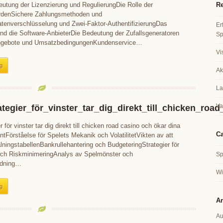
utung der Lizenzierung und RegulierungDie Rolle der
Re
rdenSichere Zahlungsmethoden und
tenverschlüsselung und Zwei-Faktor-AuthentifizierungDas
Er
nd die Software-AnbieterDie Bedeutung der Zufallsgeneratoren
Sp
gebote und UmsatzbedingungenKundenservice…
Vi
g
Ak
La
Va
ategier_för_vinster_tar_dig_direkt_till_chicken_roa
r för vinster tar dig direkt till chicken road casino och ökar dina
Ca
tFörståelse för Spelets Mekanik och VolatilitetVikten av att
lningstabellenBankrullehantering och BudgeteringStrategier för
 och RiskminimeringAnalys av Spelmönster och
Sp
ndning…
Wi
g
Ar
Au