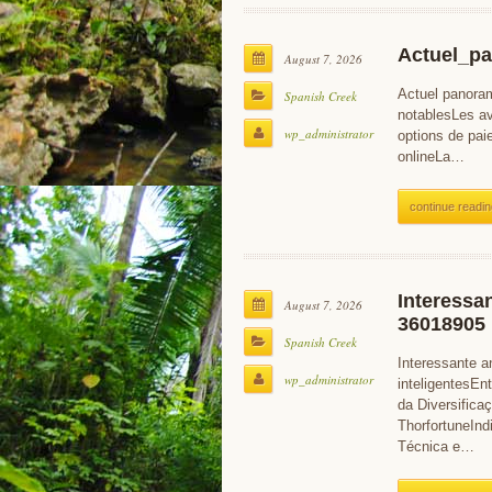
Actuel_p
August 7, 2026
Actuel panoram
Spanish Creek
notablesLes av
wp_administrator
options de paie
onlineLa…
continue readin
Interessa
August 7, 2026
36018905
Spanish Creek
Interessante a
wp_administrator
inteligentesEn
da Diversifica
ThorfortuneInd
Técnica e…