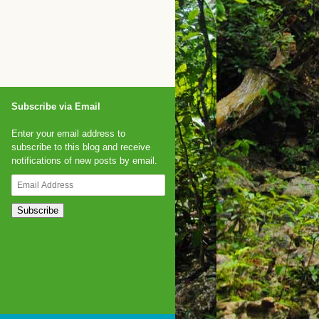
Subscribe via Email
Enter your email address to
subscribe to this blog and receive
notifications of new posts by email.
Email
Address
Subscribe