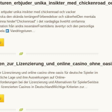
sturen_erbjuder_unika_insikter_med_chickenroad_
 erbjuder unika insikter med chickenroad och vacker
rska den okända terrängenFörberedelser och säkerhetDen mentala
inna hinder"Chickenroad" i det vardagliga livetAtt omfamna
iration från andra resenärerFramtidens äventyr och den personliga
ela
Vandringsturen…
g
ven_zur_Lizenzierung_und_online_casino_ohne_oasi
ur Lizenzierung und online casino ohne oasis für deutsche Spieler im
liche Lage und ihre Auswirkungen auf Online-
orderungen bei der Lizenzierung und Alternativen für SpielerSeriöse
u lizenzierten Casinos in DeutschlandWichtige Kriterien zur…
g