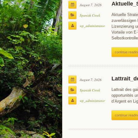
Aktuelle_
August 7, 2026
Aktuelle Strate
Spanish Creek
zuverlässigen 
wp_administrator
Lizenzierung 
Vorteile von E
Selbstkontrol
continue readin
Lattrait_
August 7, 2026
Lattrait des ga
Spanish Creek
opportunités u
wp_administrator
d’Argent en L
continue readin