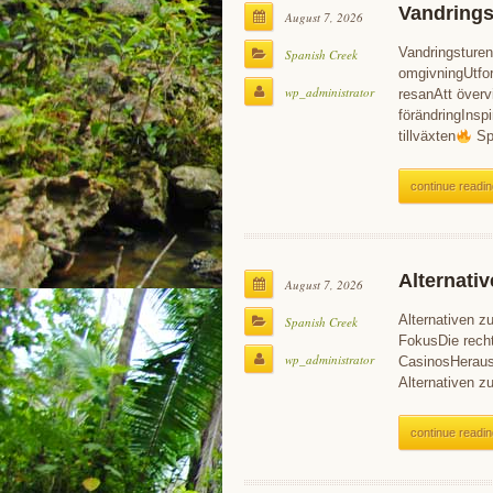
Vandring
August 7, 2026
Vandringsturen
Spanish Creek
omgivningUtfo
wp_administrator
resanAtt överv
förändringInsp
tillväxten
Sp
continue readin
Alternati
August 7, 2026
Alternativen z
Spanish Creek
FokusDie recht
wp_administrator
CasinosHerausf
Alternativen z
continue readin