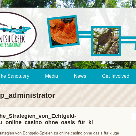
he Sanctuary
Media
News
Get Involved
wp_administrator
che_Strategien_von_Echtgeld-
u_online_casino_ohne_oasis_für_kl
trategien von Echtgeld-Spielen zu online casino ohne oasis für kluge