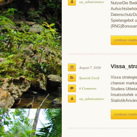
wp_administrator
NutzerDie Bede
Aufsichtsbehö
DatenschutzDa
Spielangebot u
(RNG)Bonusan
continue readin
Vissa_str
August 7, 2026
Vissa strategie
Spanish Creek
chanser markan
0 Comments
Studera Utbeta
Insatsstorlek
wp_administrator
StatistikAnvä
continue readin