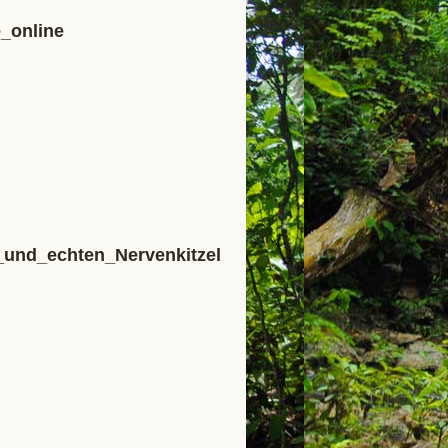
_online
_und_echten_Nervenkitzel