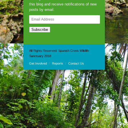
this blog and receive notifications of new
posts by email.
Email
Address
Subscribe
All Rights Reserved: Spanish Creek Wildlife
Sanctuary 2018
Get Involved
Reports
Contact Us