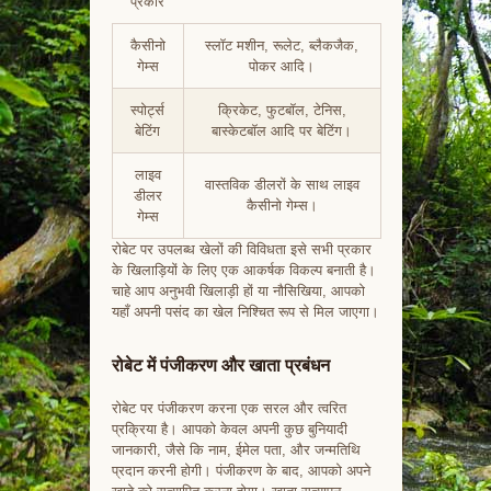
प्रकार
कैसीनो
स्लॉट मशीन, रूलेट, ब्लैकजैक,
गेम्स
पोकर आदि।
स्पोर्ट्स
क्रिकेट, फुटबॉल, टेनिस,
बेटिंग
बास्केटबॉल आदि पर बेटिंग।
लाइव
वास्तविक डीलरों के साथ लाइव
डीलर
कैसीनो गेम्स।
गेम्स
रोबेट पर उपलब्ध खेलों की विविधता इसे सभी प्रकार
के खिलाड़ियों के लिए एक आकर्षक विकल्प बनाती है।
चाहे आप अनुभवी खिलाड़ी हों या नौसिखिया, आपको
यहाँ अपनी पसंद का खेल निश्चित रूप से मिल जाएगा।
रोबेट में पंजीकरण और खाता प्रबंधन
रोबेट पर पंजीकरण करना एक सरल और त्वरित
प्रक्रिया है। आपको केवल अपनी कुछ बुनियादी
जानकारी, जैसे कि नाम, ईमेल पता, और जन्मतिथि
प्रदान करनी होगी। पंजीकरण के बाद, आपको अपने