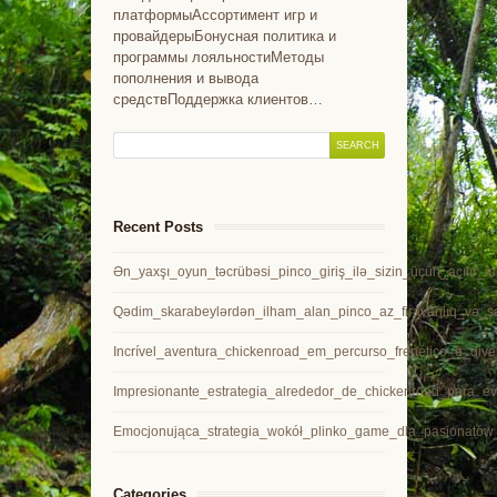
платформыАссортимент игр и
провайдерыБонусная политика и
программы лояльностиМетоды
пополнения и вывода
средствПоддержка клиентов…
Recent Posts
Ən_yaxşı_oyun_təcrübəsi_pinco_giriş_ilə_sizin_üçün_açılır_in
Qədim_skarabeylərdən_ilham_alan_pinco_az_firavanlıq_və_sə
Incrível_aventura_chickenroad_em_percurso_frenético_e_dive
Impresionante_estrategia_alrededor_de_chickenroad_para_ev
Emocjonująca_strategia_wokół_plinko_game_dla_pasjonatów
Categories