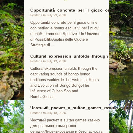
Opportunità_concrete_per_il_gioco_online_con_b
Posted On July 29, 2026
Opportunità concrete per il gioco online
con betflag e bonus esclusivi per i nuovi
utentiScommesse Sportive: Un Universo
di PossibilitàAnalisi delle Quote e
Strategie di…
Cultural_expression_unfolds_through_the_capti
Posted On July 13, 2026
Cultural expression unfolds through the
captivating sounds of bongo bongo
traditions worldwideThe Historical Roots
and Evolution of Bongo BongoThe
Influence of Cuban Son and
RumbaGlobal…
Честный_расчет_в_sultan_games_казино_для_р
Posted On July 18, 2026
Честный расчет в sultan games казино
для реального выигрыша
сегодняЛицензирование и безопасность