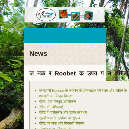
News
ज_नक_र_Roobet_क_उपय_ग_स_ऑनल_
जानकारी Roobet के उपयोग से ऑनलाइन मनोरंजन और जीतने के
अवसरों का विस्तृत विवरण
रोबेट: एक विस्तृत अवलोकन
रोबेट की विशेषताएं
रोबेट में पंजीकरण और खाता प्रबंधन
सुरक्षित खाता प्रबंधन के सुझाव
रोबेट पर जमा और निकासी विकल्प
लेनदेन शुल्क और सीमाएं