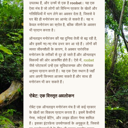
उपलब्ध हैं, और उनमें से एक है
roobet
। यह एक
ऐसा मंच है जो लोगों को विभिन्न प्रकार के खेलों और
गतिविधियों में भाग लेने का अवसर देता है, जिससे वे
घर बैठे ही मनोरंजन का आनंद ले सकते हैं। यह न
केवल मनोरंजन का स्रोत है, बल्कि जीतने के अवसर
भी प्रदान करता है।
ऑनलाइन मनोरंजन की यह दुनिया तेजी से बढ़ रही है,
और इसमें नए-नए मंच उभर कर आ रहे हैं। लोगों की
व्यस्त जीवनशैली के कारण, वे अक्सर पारंपरिक
मनोरंजन के तरीकों से दूर हो जाते हैं और ऑनलाइन
विकल्पों की ओर आकर्षित होते हैं। ऐसे में,
roobet
जैसे प्लेटफार्म उन्हें एक सुविधाजनक और रोमांचक
अनुभव प्रदान करते हैं। यह एक ऐसा स्थान है जहाँ
आप अपनी किस्मत आजमा सकते हैं और साथ ही
मनोरंजन भी कर सकते हैं।
रोबेट: एक विस्तृत अवलोकन
रोबेट एक ऑनलाइन मनोरंजन मंच है जो कई प्रकार
के खेलों का विकल्प प्रदान करता है। इसमें कैसीनो
गेम्स, स्पोर्ट्स बेटिंग, और लाइव डीलर गेम्स शामिल
हैं। इसका इंटरफ़ेस उपयोगकर्ता के अनुकूल है, जिससे