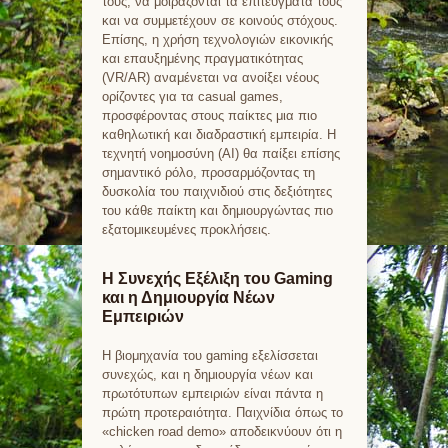
τους, να μοιράζονται τα επιτεύγματά τους
και να συμμετέχουν σε κοινούς στόχους.
Επίσης, η χρήση τεχνολογιών εικονικής
και επαυξημένης πραγματικότητας
(VR/AR) αναμένεται να ανοίξει νέους
ορίζοντες για τα casual games,
προσφέροντας στους παίκτες μια πιο
καθηλωτική και διαδραστική εμπειρία. Η
τεχνητή νοημοσύνη (AI) θα παίξει επίσης
σημαντικό ρόλο, προσαρμόζοντας τη
δυσκολία του παιχνιδιού στις δεξιότητες
του κάθε παίκτη και δημιουργώντας πιο
εξατομικευμένες προκλήσεις.
Η Συνεχής Εξέλιξη του Gaming
και η Δημιουργία Νέων
Εμπειριών
Η βιομηχανία του gaming εξελίσσεται
συνεχώς, και η δημιουργία νέων και
πρωτότυπων εμπειριών είναι πάντα η
πρώτη προτεραιότητα. Παιχνίδια όπως το
«chicken road demo» αποδεικνύουν ότι η