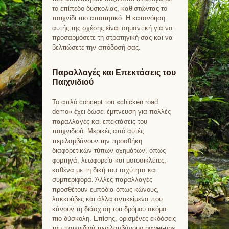
το επίπεδο δυσκολίας, καθιστώντας το
παιχνίδι πιο απαιτητικό. Η κατανόηση
αυτής της σχέσης είναι σημαντική για να
προσαρμόσετε τη στρατηγική σας και να
βελτιώσετε την απόδοσή σας.
Παραλλαγές και Επεκτάσεις του
Παιχνιδιού
Το απλό concept του «chicken road
demo» έχει δώσει έμπνευση για πολλές
παραλλαγές και επεκτάσεις του
παιχνιδιού. Μερικές από αυτές
περιλαμβάνουν την προσθήκη
διαφορετικών τύπων οχημάτων, όπως
φορτηγά, λεωφορεία και μοτοσικλέτες,
καθένα με τη δική του ταχύτητα και
συμπεριφορά. Άλλες παραλλαγές
προσθέτουν εμπόδια όπως κώνους,
λακκούβες και άλλα αντικείμενα που
κάνουν τη διάσχιση του δρόμου ακόμα
πιο δύσκολη. Επίσης, ορισμένες εκδόσεις
του παιχνιδιού περιλαμβάνουν power-ups