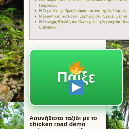
Παιχνιδιών
Η Σημασία της Προσβασιμότητας και της Απλότητας
Μελλοντικές Τάσεις και Εξελίξεις στα Casual Games
Η Συνεχής Εξέλιξη του Gaming και η Δημιουργία Νέω
Εμπειριών
Παίξε
Ασυνήθιστο ταξίδι με το
chicken road demo