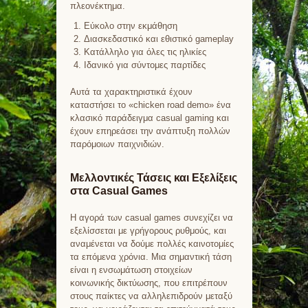
πλεονέκτημα.
Εύκολο στην εκμάθηση
Διασκεδαστικό και εθιστικό gameplay
Κατάλληλο για όλες τις ηλικίες
Ιδανικό για σύντομες παρτίδες
Αυτά τα χαρακτηριστικά έχουν
καταστήσει το «chicken road demo» ένα
κλασικό παράδειγμα casual gaming και
έχουν επηρεάσει την ανάπτυξη πολλών
παρόμοιων παιχνιδιών.
Μελλοντικές Τάσεις και Εξελίξεις
στα Casual Games
Η αγορά των casual games συνεχίζει να
εξελίσσεται με γρήγορους ρυθμούς, και
αναμένεται να δούμε πολλές καινοτομίες
τα επόμενα χρόνια. Μια σημαντική τάση
είναι η ενσωμάτωση στοιχείων
κοινωνικής δικτύωσης, που επιτρέπουν
στους παίκτες να αλληλεπιδρούν μεταξύ