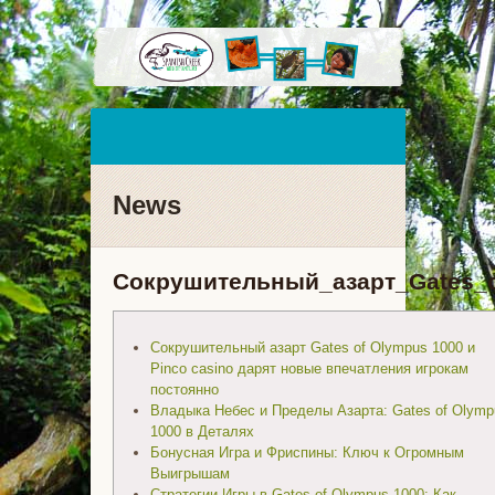
News
Сокрушительный_азарт_Gates_o
Сокрушительный азарт Gates of Olympus 1000 и
Pinco casino дарят новые впечатления игрокам
постоянно
Владыка Небес и Пределы Азарта: Gates of Olymp
1000 в Деталях
Бонусная Игра и Фриспины: Ключ к Огромным
Выигрышам
Стратегии Игры в Gates of Olympus 1000: Как