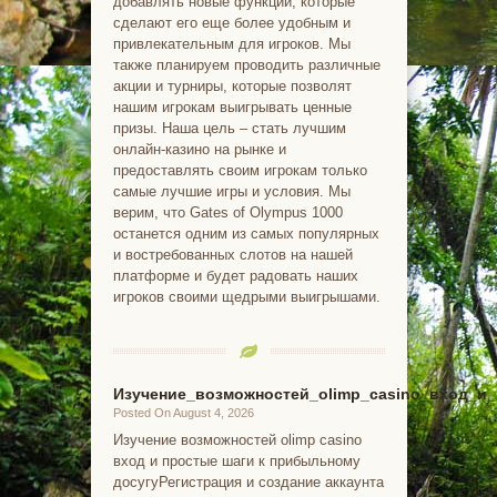
добавлять новые функции, которые
сделают его еще более удобным и
привлекательным для игроков. Мы
также планируем проводить различные
акции и турниры, которые позволят
нашим игрокам выигрывать ценные
призы. Наша цель – стать лучшим
онлайн-казино на рынке и
предоставлять своим игрокам только
самые лучшие игры и условия. Мы
верим, что Gates of Olympus 1000
останется одним из самых популярных
и востребованных слотов на нашей
платформе и будет радовать наших
игроков своими щедрыми выигрышами.
Изучение_возможностей_olimp_casino_вход_и
Posted On August 4, 2026
Изучение возможностей olimp casino
вход и простые шаги к прибыльному
досугуРегистрация и создание аккаунта