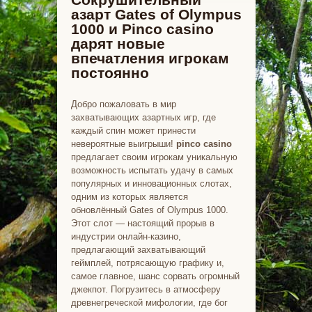
азарт Gates of Olympus
1000 и Pinco casino
дарят новые
впечатления игрокам
постоянно
Добро пожаловать в мир
захватывающих азартных игр, где
каждый спин может принести
невероятные выигрыши!
pinco casino
предлагает своим игрокам уникальную
возможность испытать удачу в самых
популярных и инновационных слотах,
одним из которых является
обновлённый Gates of Olympus 1000.
Этот слот — настоящий прорыв в
индустрии онлайн-казино,
предлагающий захватывающий
геймплей, потрясающую графику и,
самое главное, шанс сорвать огромный
джекпот. Погрузитесь в атмосферу
древнегреческой мифологии, где бог