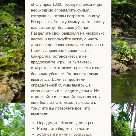
of Olympus 1000. Перед началом игры
необходимо определить сумму,
которую вы готовы потратить на игру.
Не превышайте эту сумму, даже если у
вас возникнут большие убытки.
Разделите свой банкролл на несколько
частей и используйте каждую часть
для определенного количества спинов.
Если вы проиграли свою часть
банкролла, остановитесь и не
продолжайте игру. Не пытайтесь
отыграться, это может привести к еще
большим убыткам. Установите лимит
выигрыша. Если вы достигли
определенной суммы выигрыша,
остановитесь и выведите деньги. Не
жадничайте и не пытайтесь выиграть
еще больше, это может привести к
тому, что вы потеряете все, что
выиграли.
Определите бюджет для игры.
Разделите бюджет на части.
Установите лимит проигрыша.