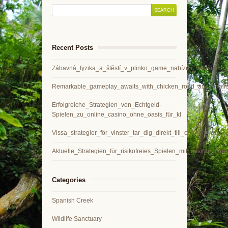
Recent Posts
Zábavná_fyzika_a_štěstí_v_plinko_game_nabízejí_vzrušující
Remarkable_gameplay_awaits_with_chicken_road_and_challeng
Erfolgreiche_Strategien_von_Echtgeld-
Spielen_zu_online_casino_ohne_oasis_für_kl
Vissa_strategier_för_vinster_tar_dig_direkt_till_chicken_road
Aktuelle_Strategien_für_risikofreies_Spielen_mit_casino_ohn
Categories
Spanish Creek
Wildlife Sanctuary