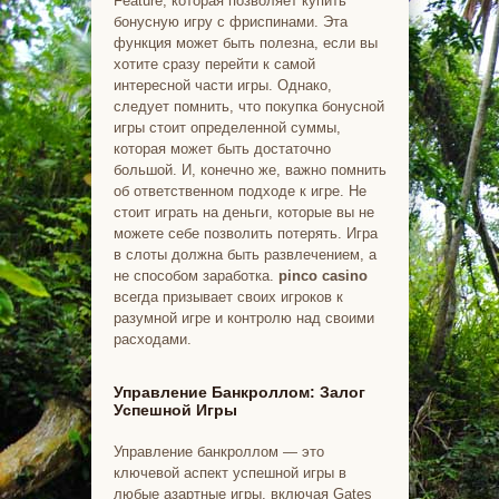
Feature, которая позволяет купить
бонусную игру с фриспинами. Эта
функция может быть полезна, если вы
хотите сразу перейти к самой
интересной части игры. Однако,
следует помнить, что покупка бонусной
игры стоит определенной суммы,
которая может быть достаточно
большой. И, конечно же, важно помнить
об ответственном подходе к игре. Не
стоит играть на деньги, которые вы не
можете себе позволить потерять. Игра
в слоты должна быть развлечением, а
не способом заработка.
pinco casino
всегда призывает своих игроков к
разумной игре и контролю над своими
расходами.
Управление Банкроллом: Залог
Успешной Игры
Управление банкроллом — это
ключевой аспект успешной игры в
любые азартные игры, включая Gates