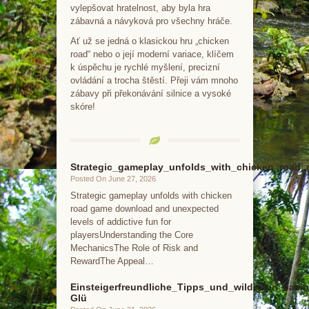
vylepšovat hratelnost, aby byla hra
zábavná a návyková pro všechny hráče.
Ať už se jedná o klasickou hru „chicken
road“ nebo o její moderní variace, klíčem
k úspěchu je rychlé myšlení, precizní
ovládání a trocha štěstí. Přeji vám mnoho
zábavy při překonávání silnice a vysoké
skóre!
Strategic_gameplay_unfolds_with_chicken_road
Posted On June 27, 2026
Strategic gameplay unfolds with chicken
road game download and unexpected
levels of addictive fun for
playersUnderstanding the Core
MechanicsThe Role of Risk and
RewardThe Appeal…
Einsteigerfreundliche_Tipps_und_wildrobin_casin
Glü