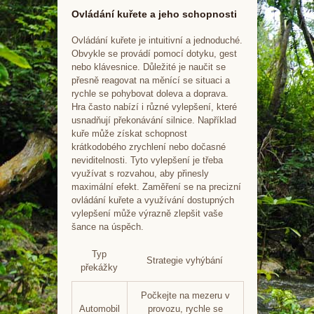
Ovládání kuřete a jeho schopnosti
Ovládání kuřete je intuitivní a jednoduché.
Obvykle se provádí pomocí dotyku, gest
nebo klávesnice. Důležité je naučit se
přesně reagovat na měnící se situaci a
rychle se pohybovat doleva a doprava.
Hra často nabízí i různé vylepšení, které
usnadňují překonávání silnice. Například
kuře může získat schopnost
krátkodobého zrychlení nebo dočasné
neviditelnosti. Tyto vylepšení je třeba
využívat s rozvahou, aby přinesly
maximální efekt. Zaměření se na precizní
ovládání kuřete a využívání dostupných
vylepšení může výrazně zlepšit vaše
šance na úspěch.
Typ
Strategie vyhýbání
překážky
Počkejte na mezeru v
Automobil
provozu, rychle se