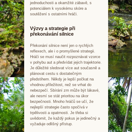
jednoduchosti a okamžité zábavě, s
potenciálem k vysokému skóre a
soutěžení s ostatními hráči.
Výzvy a strategie při
překonávání silnice
Překonání silnice není jen o rychlých
reflexech, ale i o promyšlené strategii.
Hráči se musí naučit rozpoznávat vzorce
v pohybu aut a předvídat jejich trajektorie.
Je důležité sledovat více aut současně a
plánovat cestu s dostatečným
předstihem. Někdy je lepší počkat na
vhodnou příležitost, než se vrhat do
nebezpečí. Sbírání zrn může být lákavé,
ale nesmí se stát prioritou na úkor
bezpečnosti. Mnoho hráčů se učí, že
nejlepší strategie často spočívá v
trpělivosti a opatrnosti. Je třeba si
uvědomit, že každý pokus je jedinečný a
vyžaduje odlišný přístup.