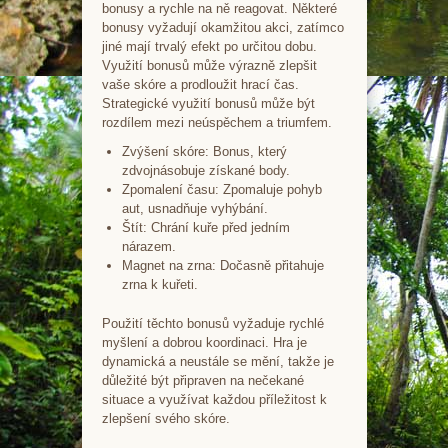
bonusy a rychle na ně reagovat. Některé
bonusy vyžadují okamžitou akci, zatímco
jiné mají trvalý efekt po určitou dobu.
Využití bonusů může výrazně zlepšit
vaše skóre a prodloužit hrací čas.
Strategické využití bonusů může být
rozdílem mezi neúspěchem a triumfem.
Zvýšení skóre: Bonus, který
zdvojnásobuje získané body.
Zpomalení času: Zpomaluje pohyb
aut, usnadňuje vyhýbání.
Štít: Chrání kuře před jedním
nárazem.
Magnet na zrna: Dočasně přitahuje
zrna k kuřeti.
Použití těchto bonusů vyžaduje rychlé
myšlení a dobrou koordinaci. Hra je
dynamická a neustále se mění, takže je
důležité být připraven na nečekané
situace a využívat každou příležitost k
zlepšení svého skóre.