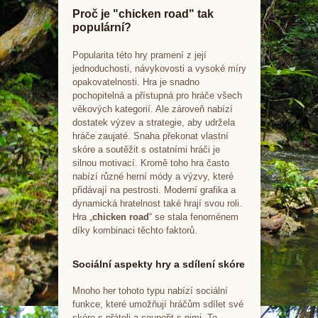
Proč je "chicken road" tak
populární?
Popularita této hry pramení z její
jednoduchosti, návykovosti a vysoké míry
opakovatelnosti. Hra je snadno
pochopitelná a přístupná pro hráče všech
věkových kategorií. Ale zároveň nabízí
dostatek výzev a strategie, aby udržela
hráče zaujaté. Snaha překonat vlastní
skóre a soutěžit s ostatními hráči je
silnou motivací. Kromě toho hra často
nabízí různé herní módy a výzvy, které
přidávají na pestrosti. Moderní grafika a
dynamická hratelnost také hrají svou roli.
Hra „
chicken road
“ se stala fenoménem
díky kombinaci těchto faktorů.
Sociální aspekty hry a sdílení skóre
Mnoho her tohoto typu nabízí sociální
funkce, které umožňují hráčům sdílet své
skóre s přáteli a soupeřit s nimi. To