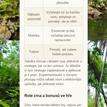
přesuňte.
Vyhýbejte se za každou
Nákladní
cenu, pohybuje se
automobil
pomaleji, ale je větší.
Extrémně rychlá,
Motorka
vyžaduje precizní
načasování.
Pomalý, ale zabere
Traktor
hodně prostoru.
Tabulka shrnuje základní typy překážek a
strategie, jak se jim vyhnout. Je důležité
si tyto strategie zapamatovat a aplikovat
je v praxi. Experimentování s různými
přístupy může odhalit nové a efektivnější
způsoby, jak překonat silnici.
Role zrna a bonusů ve hře
Zrna, která sbíráte během hry, nejsou jen