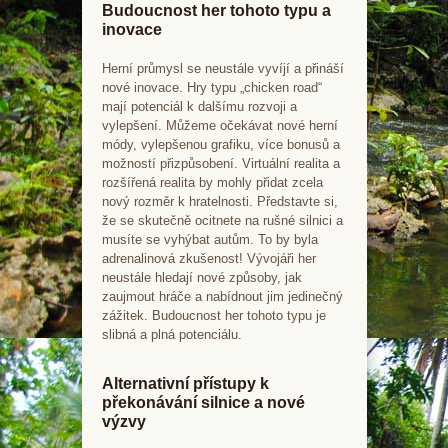
Budoucnost her tohoto typu a
inovace
Herní průmysl se neustále vyvíjí a přináší
nové inovace. Hry typu „chicken road“
mají potenciál k dalšímu rozvoji a
vylepšení. Můžeme očekávat nové herní
módy, vylepšenou grafiku, více bonusů a
možností přizpůsobení. Virtuální realita a
rozšířená realita by mohly přidat zcela
nový rozměr k hratelnosti. Představte si,
že se skutečně ocitnete na rušné silnici a
musíte se vyhýbat autům. To by byla
adrenalinová zkušenost! Vývojáři her
neustále hledají nové způsoby, jak
zaujmout hráče a nabídnout jim jedinečný
zážitek. Budoucnost her tohoto typu je
slibná a plná potenciálu.
Alternativní přístupy k
překonávání silnice a nové
výzvy