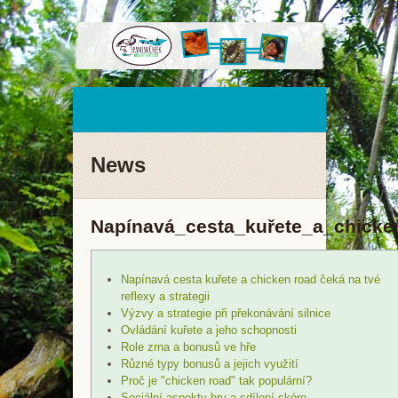
News
Napínavá_cesta_kuřete_a_chicken
Napínavá cesta kuřete a chicken road čeká na tvé
reflexy a strategii
Výzvy a strategie při překonávání silnice
Ovládání kuřete a jeho schopnosti
Role zrna a bonusů ve hře
Různé typy bonusů a jejich využití
Proč je "chicken road" tak populární?
Sociální aspekty hry a sdílení skóre