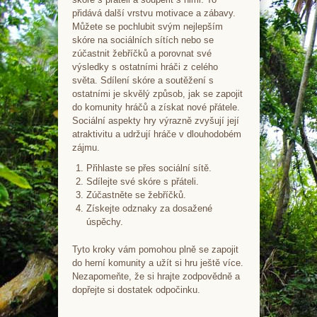
přidává další vrstvu motivace a zábavy.
Můžete se pochlubit svým nejlepším
skóre na sociálních sítích nebo se
zúčastnit žebříčků a porovnat své
výsledky s ostatními hráči z celého
světa. Sdílení skóre a soutěžení s
ostatními je skvělý způsob, jak se zapojit
do komunity hráčů a získat nové přátele.
Sociální aspekty hry výrazně zvyšují její
atraktivitu a udržují hráče v dlouhodobém
zájmu.
Přihlaste se přes sociální sítě.
Sdílejte své skóre s přáteli.
Zúčastněte se žebříčků.
Získejte odznaky za dosažené
úspěchy.
Tyto kroky vám pomohou plně se zapojit
do herní komunity a užít si hru ještě více.
Nezapomeňte, že si hrajte zodpovědně a
dopřejte si dostatek odpočinku.