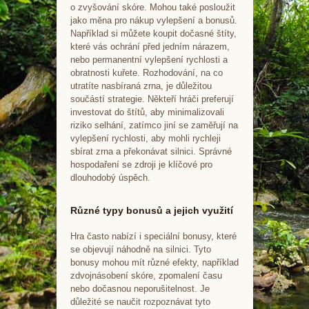
o zvyšování skóre. Mohou také posloužit
jako měna pro nákup vylepšení a bonusů.
Například si můžete koupit dočasné štíty,
které vás ochrání před jedním nárazem,
nebo permanentní vylepšení rychlosti a
obratnosti kuřete. Rozhodování, na co
utratíte nasbíraná zrna, je důležitou
součástí strategie. Někteří hráči preferují
investovat do štítů, aby minimalizovali
riziko selhání, zatímco jiní se zaměřují na
vylepšení rychlosti, aby mohli rychleji
sbírat zrna a překonávat silnici. Správné
hospodaření se zdroji je klíčové pro
dlouhodobý úspěch.
Různé typy bonusů a jejich využití
Hra často nabízí i speciální bonusy, které
se objevují náhodně na silnici. Tyto
bonusy mohou mít různé efekty, například
zdvojnásobení skóre, zpomalení času
nebo dočasnou neporušitelnost. Je
důležité se naučit rozpoznávat tyto