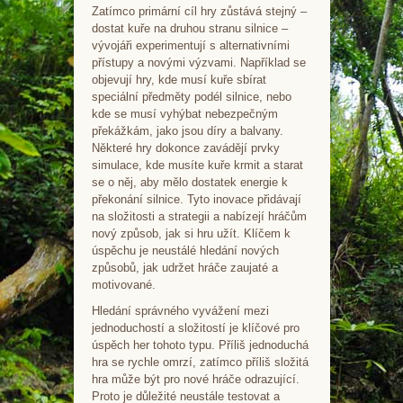
Zatímco primární cíl hry zůstává stejný –
dostat kuře na druhou stranu silnice –
vývojáři experimentují s alternativními
přístupy a novými výzvami. Například se
objevují hry, kde musí kuře sbírat
speciální předměty podél silnice, nebo
kde se musí vyhýbat nebezpečným
překážkám, jako jsou díry a balvany.
Některé hry dokonce zavádějí prvky
simulace, kde musíte kuře krmit a starat
se o něj, aby mělo dostatek energie k
překonání silnice. Tyto inovace přidávají
na složitosti a strategii a nabízejí hráčům
nový způsob, jak si hru užít. Klíčem k
úspěchu je neustálé hledání nových
způsobů, jak udržet hráče zaujaté a
motivované.
Hledání správného vyvážení mezi
jednoduchostí a složitostí je klíčové pro
úspěch her tohoto typu. Příliš jednoduchá
hra se rychle omrzí, zatímco příliš složitá
hra může být pro nové hráče odrazující.
Proto je důležité neustále testovat a