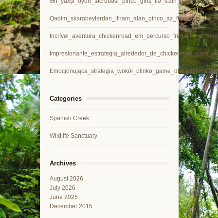
Ən_yaxşı_oyun_təcrübəsi_pinco_giriş_ilə_sizin_üçün_açılır_in
Qədim_skarabeylərdən_ilham_alan_pinco_az_firavanlıq_və_sə
Incrível_aventura_chickenroad_em_percurso_frenético_e_dive
Impresionante_estrategia_alrededor_de_chickenroad_para_ev
Emocjonująca_strategia_wokół_plinko_game_dla_pasjonatów
Categories
Spanish Creek
Wildlife Sanctuary
Archives
August 2026
July 2026
June 2026
December 2015