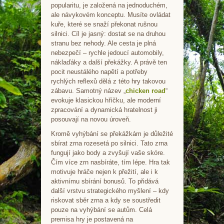
popularitu, je založená na jednoduchém,
ale návykovém konceptu. Musíte ovládat
kuře, které se snaží překonat rušnou
silnici. Cíl je jasný: dostat se na druhou
stranu bez nehody. Ale cesta je plná
nebezpečí – rychle jedoucí automobily,
náklaďáky a další překážky. A právě ten
pocit neustálého napětí a potřeby
rychlých reflexů dělá z této hry takovou
zábavu. Samotný název „
chicken road
“
evokuje klasickou hříčku, ale moderní
zpracování a dynamická hratelnost ji
posouvají na novou úroveň.
Kromě vyhýbání se překážkám je důležité
sbírat zrna rozesetá po silnici. Tato zrna
fungují jako body a zvyšují vaše skóre.
Čím více zrn nasbíráte, tím lépe. Hra tak
motivuje hráče nejen k přežití, ale i k
aktivnímu sbírání bonusů. To přidává
další vrstvu strategického myšlení – kdy
riskovat sběr zrna a kdy se soustředit
pouze na vyhýbání se autům. Celá
premisa hry je postavená na