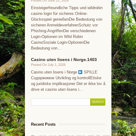
Posted On June 21, 2026
Einsteigerfreundliche Tipps und wildrobin
casino login für sicheres Online-
Glücksspiel genießenDie Bedeutung von
sicheren AnmeldeverfahrenSchutz vor
Phishing-AngriffenDie verschiedenen
Login-Optionen im Wild Robin
CasinoSoziale Login-OptionenDie
Bedeutung von…
Casino uten lisens i Norge.1403
Posted On July 1, 2026
Casino uten lisens i Norge
SPILLE
Содержимое Utvikling og kontrollEtiske
og juridiske implikasjoner Det er ikke lov å
drive et casino uten lisens i…
Recent Posts