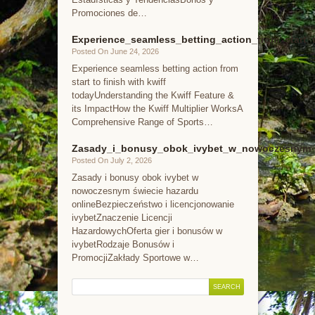
Promociones de…
Experience_seamless_betting_action_from_start_t
Posted On June 24, 2026
Experience seamless betting action from
start to finish with kwiff
todayUnderstanding the Kwiff Feature &
its ImpactHow the Kwiff Multiplier WorksA
Comprehensive Range of Sports…
Zasady_i_bonusy_obok_ivybet_w_nowoczesnym_ś
Posted On July 2, 2026
Zasady i bonusy obok ivybet w
nowoczesnym świecie hazardu
onlineBezpieczeństwo i licencjonowanie
ivybetZnaczenie Licencji
HazardowychOferta gier i bonusów w
ivybetRodzaje Bonusów i
PromocjiZakłady Sportowe w…