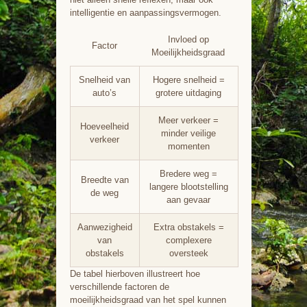
intelligentie en aanpassingsvermogen.
Invloed op
Factor
Moeilijkheidsgraad
Snelheid van
Hogere snelheid =
auto’s
grotere uitdaging
Meer verkeer =
Hoeveelheid
minder veilige
verkeer
momenten
Bredere weg =
Breedte van
langere blootstelling
de weg
aan gevaar
Aanwezigheid
Extra obstakels =
van
complexere
obstakels
oversteek
De tabel hierboven illustreert hoe
verschillende factoren de
moeilijkheidsgraad van het spel kunnen