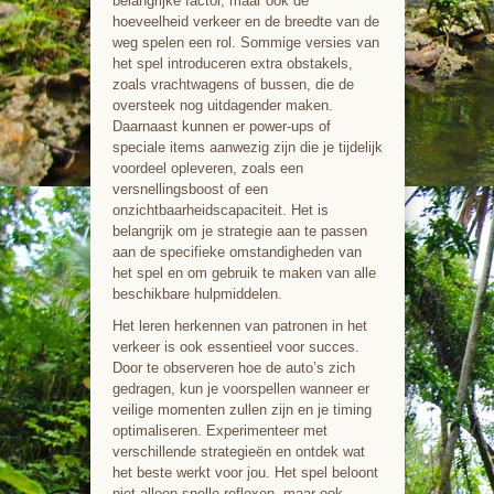
belangrijke factor, maar ook de
hoeveelheid verkeer en de breedte van de
weg spelen een rol. Sommige versies van
het spel introduceren extra obstakels,
zoals vrachtwagens of bussen, die de
oversteek nog uitdagender maken.
Daarnaast kunnen er power-ups of
speciale items aanwezig zijn die je tijdelijk
voordeel opleveren, zoals een
versnellingsboost of een
onzichtbaarheidscapaciteit. Het is
belangrijk om je strategie aan te passen
aan de specifieke omstandigheden van
het spel en om gebruik te maken van alle
beschikbare hulpmiddelen.
Het leren herkennen van patronen in het
verkeer is ook essentieel voor succes.
Door te observeren hoe de auto’s zich
gedragen, kun je voorspellen wanneer er
veilige momenten zullen zijn en je timing
optimaliseren. Experimenteer met
verschillende strategieën en ontdek wat
het beste werkt voor jou. Het spel beloont
niet alleen snelle reflexen, maar ook