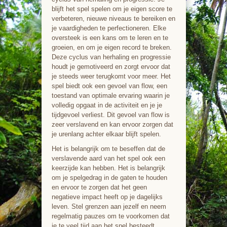
blijft het spel spelen om je eigen score te
verbeteren, nieuwe niveaus te bereiken en
je vaardigheden te perfectioneren. Elke
oversteek is een kans om te leren en te
groeien, en om je eigen record te breken.
Deze cyclus van herhaling en progressie
houdt je gemotiveerd en zorgt ervoor dat
je steeds weer terugkomt voor meer. Het
spel biedt ook een gevoel van flow, een
toestand van optimale ervaring waarin je
volledig opgaat in de activiteit en je je
tijdgevoel verliest. Dit gevoel van flow is
zeer verslavend en kan ervoor zorgen dat
je urenlang achter elkaar blijft spelen.
Het is belangrijk om te beseffen dat de
verslavende aard van het spel ook een
keerzijde kan hebben. Het is belangrijk
om je spelgedrag in de gaten te houden
en ervoor te zorgen dat het geen
negatieve impact heeft op je dagelijks
leven. Stel grenzen aan jezelf en neem
regelmatig pauzes om te voorkomen dat
je te veel tijd aan het spel besteedt.