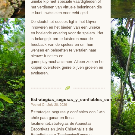
unieke kip met speciale vaardigheden of
het verdienen van virtuele beloningen die
je kunt inwisselen voor echt geld.
De sleutel tot succes ligt in het blijven
innoveren en het bieden van een unieke
en boeiende ervaring voor de spelers. Het
is belangrijk om te luisteren naar de
feedback van de spelers en om hun
wensen en behoeften te vertalen naar
nieuwe functies en
gameplaymechanismen. Alleen zo kan het
kippen oversteek genre blijven groeien en
evolueren.
Estrategias_seguras_y_confiables_con_1win_chil
Posted On July 20, 2026
Estrategias seguras y confiables con 1win
chile para ganar en línea
fácilmenteEstrategias de Apuestas
Deportivas en 1win ChileAnálisis de
Estadísticas y TendenciasBonos y