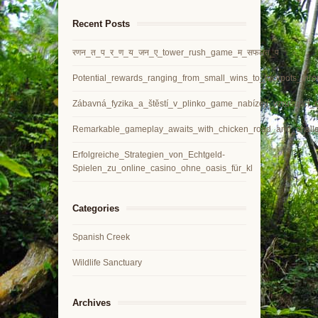
Recent Posts
रणन_त_प_र_ण_य_जन_ए_tower_rush_game_म_सफलत_प
Potential_rewards_ranging_from_small_wins_to_jackpots_thr
Zábavná_fyzika_a_štěstí_v_plinko_game_nabízejí_vzrušující
Remarkable_gameplay_awaits_with_chicken_road_and_challeng
Erfolgreiche_Strategien_von_Echtgeld-
Spielen_zu_online_casino_ohne_oasis_für_kl
Categories
Spanish Creek
Wildlife Sanctuary
Archives