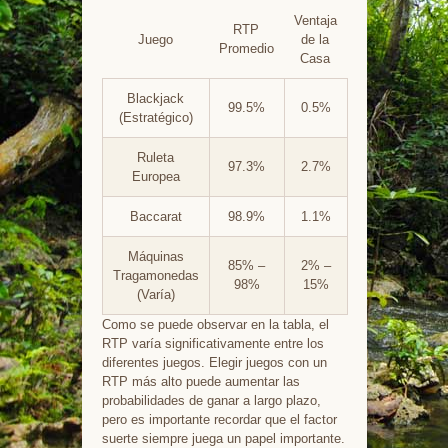
Ventaja
RTP
Juego
de la
Promedio
Casa
Blackjack
99.5%
0.5%
(Estratégico)
Ruleta
97.3%
2.7%
Europea
Baccarat
98.9%
1.1%
Máquinas
85% –
2% –
Tragamonedas
98%
15%
(Varía)
Como se puede observar en la tabla, el
RTP varía significativamente entre los
diferentes juegos. Elegir juegos con un
RTP más alto puede aumentar las
probabilidades de ganar a largo plazo,
pero es importante recordar que el factor
suerte siempre juega un papel importante.