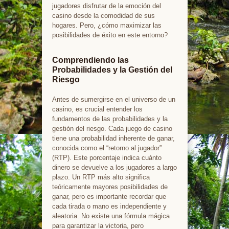
jugadores disfrutar de la emoción del
casino desde la comodidad de sus
hogares. Pero, ¿cómo maximizar las
posibilidades de éxito en este entorno?
Comprendiendo las
Probabilidades y la Gestión del
Riesgo
Antes de sumergirse en el universo de un
casino, es crucial entender los
fundamentos de las probabilidades y la
gestión del riesgo. Cada juego de casino
tiene una probabilidad inherente de ganar,
conocida como el “retorno al jugador”
(RTP). Este porcentaje indica cuánto
dinero se devuelve a los jugadores a largo
plazo. Un RTP más alto significa
teóricamente mayores posibilidades de
ganar, pero es importante recordar que
cada tirada o mano es independiente y
aleatoria. No existe una fórmula mágica
para garantizar la victoria, pero