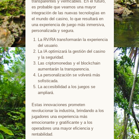
transparentes y verificables. En el futuro,
es probable que veamos una mayor
integración de las nuevas tecnologías en
el mundo del casino, lo que resultará en
una experiencia de juego más inmersiva,
personalizada y segura.
La RV/RA transformarán la experiencia
del usuario.
La IA optimizará la gestión del casino
y la seguridad.
Las criptomonedas y el blockchain
aumentarán la transparencia.
La personalización se volverá más
sofisticada.
La accesibilidad a los juegos se
ampliará.
Estas innovaciones prometen
revolucionar la industria, brindando a los
jugadores una experiencia más
emocionante y gratificante y a los
operadores una mayor eficiencia y
rentabilidad.