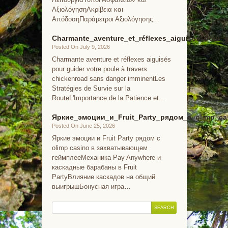
ΑξιολόγησηΑκρίβεια και
ΑπόδοσηΠαράμετροι Αξιολόγησης…
Charmante_aventure_et_réflexes_aiguisés_pour_g
Posted On July 9, 2026
Charmante aventure et réflexes aiguisés
pour guider votre poule à travers
chickenroad sans danger imminentLes
Stratégies de Survie sur la
RouteL'Importance de la Patience et…
Яркие_эмоции_и_Fruit_Party_рядом_с_olimp_ca
Posted On June 25, 2026
Яркие эмоции и Fruit Party рядом с
olimp casino в захватывающем
геймплееМеханика Pay Anywhere и
каскадные барабаны в Fruit
PartyВлияние каскадов на общий
выигрышБонусная игра…