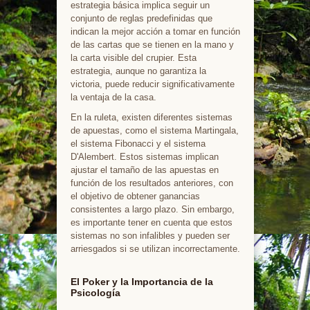
estrategia básica implica seguir un
conjunto de reglas predefinidas que
indican la mejor acción a tomar en función
de las cartas que se tienen en la mano y
la carta visible del crupier. Esta
estrategia, aunque no garantiza la
victoria, puede reducir significativamente
la ventaja de la casa.
En la ruleta, existen diferentes sistemas
de apuestas, como el sistema Martingala,
el sistema Fibonacci y el sistema
D'Alembert. Estos sistemas implican
ajustar el tamaño de las apuestas en
función de los resultados anteriores, con
el objetivo de obtener ganancias
consistentes a largo plazo. Sin embargo,
es importante tener en cuenta que estos
sistemas no son infalibles y pueden ser
arriesgados si se utilizan incorrectamente.
El Poker y la Importancia de la
Psicología