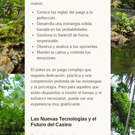
manos.
Conoce las reglas del juego a la
perfección.
Desarrolla una estrategia sólida
basada en las probabilidades.
Gestiona tu bankroll de forma
responsable.
Observa y analiza a tus oponentes.
Mantén la calma y controla tus
emociones.
El póker es un juego complejo que
requiere dedicación, práctica y una
comprensión profunda de las estrategias
y la psicología. Pero para aquellos que
estén dispuestos a invertir el tiempo y el
esfuerzo necesarios, puede ser una
experiencia muy gratificante.
Las Nuevas Tecnologías y el
Futuro del Casino