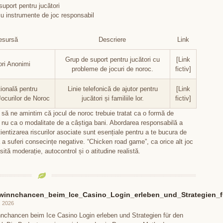
suport pentru jucători
u instrumente de joc responsabil
esursă
Descriere
Link
Grup de suport pentru jucători cu
[Link
ori Anonimi
probleme de jocuri de noroc.
fictiv]
țională pentru
Linie telefonică de ajutor pentru
[Link
ocurilor de Noroc
jucători și familiile lor.
fictiv]
 să ne amintim că jocul de noroc trebuie tratat ca o formă de
i nu ca o modalitate de a câștiga bani. Abordarea responsabilă a
tientizarea riscurilor asociate sunt esențiale pentru a te bucura de
 a suferi consecințe negative. “Chicken road game”, ca orice alt joc
ită moderație, autocontrol și o atitudine realistă.
winnchancen_beim_Ice_Casino_Login_erleben_und_Strategien_f
, 2026
nchancen beim Ice Casino Login erleben und Strategien für den