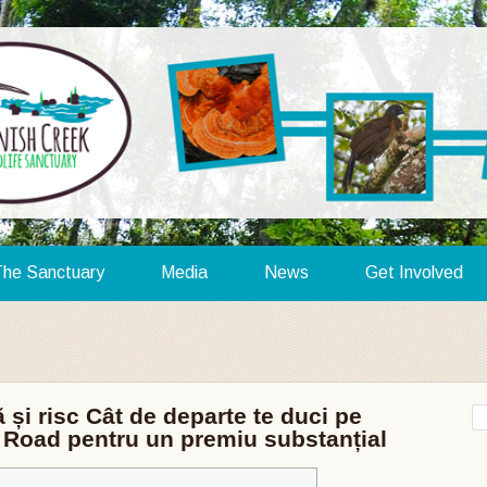
he Sanctuary
Media
News
Get Involved
 și risc Cât de departe te duci pe
 Road pentru un premiu substanțial