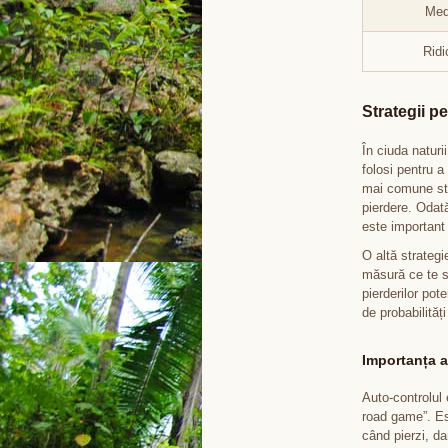
Med
Ridi
Strategii p
În ciuda naturi
folosi pentru 
mai comune stra
pierdere. Odată
este important 
O altă strateg
măsură ce te s
pierderilor pot
de probabilităț
Importanța a
Auto-controlul 
road game”. Est
când pierzi, da