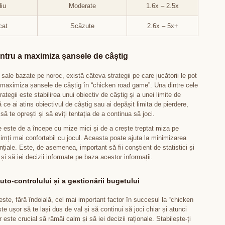
iu
Moderate
1.6x – 2.5x
cat
Scăzute
2.6x – 5x+
entru a maximiza șansele de câștig
i sale bazate pe noroc, există câteva strategii pe care jucătorii le pot
a maximiza șansele de câștig în “chicken road game”. Una dintre cele
tegii este stabilirea unui obiectiv de câștig și a unei limite de
 ce ai atins obiectivul de câștig sau ai depășit limita de pierdere,
să te oprești și să eviți tentația de a continua să joci.
ie este de a începe cu mize mici și de a crește treptat miza pe
imți mai confortabil cu jocul. Aceasta poate ajuta la minimizarea
ențiale. Este, de asemenea, important să fii conștient de statistici și
i și să iei decizii informate pe baza acestor informații.
uto-controlului și a gestionării bugetului
este, fără îndoială, cel mai important factor în succesul la “chicken
e ușor să te lași dus de val și să continui să joci chiar și atunci
r este crucial să rămâi calm și să iei decizii raționale. Stabilește-ți