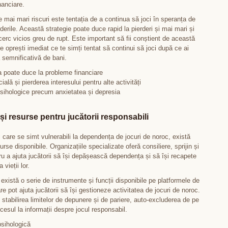
nanciare.
e mai mari riscuri este tentația de a continua să joci în speranța de
derile. Această strategie poate duce rapid la pierderi și mai mari și
erc vicios greu de rupt. Este important să fii conștient de această
te oprești imediat ce te simți tentat să continui să joci după ce ai
 semnificativă de bani.
 poate duce la probleme financiare
ială și pierderea interesului pentru alte activități
sihologice precum anxietatea și depresia
 și resurse pentru jucătorii responsabili
i care se simt vulnerabili la dependența de jocuri de noroc, există
se disponibile. Organizațiile specializate oferă consiliere, sprijin și
ru a ajuta jucătorii să își depășească dependența și să își recapete
 vieții lor.
xistă o serie de instrumente și funcții disponibile pe platformele de
are pot ajuta jucătorii să își gestioneze activitatea de jocuri de noroc.
stabilirea limitelor de depunere și de pariere, auto-excluderea de pe
cesul la informații despre jocul responsabil.
psihologică