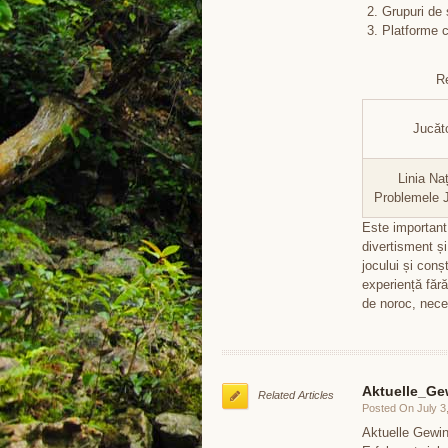
Grupuri de 
Platforme c
R
Jucăt
Linia Na
Problemele J
Este important
divertisment ș
jocului și conș
experiență fără
de noroc, neces
Aktuelle_Ge
Related Articles
Posted On July 3
Aktuelle Gewin