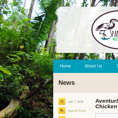
Home
About Us
T
News
Aventură
July 7, 2026
Chicken
Spanish Creek