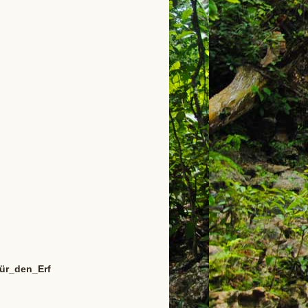
ür_den_Erf