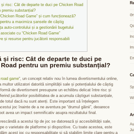
Re
 și risc: Cât de departe te duci pe Chicken Road
n premiu substanțial?
Ən
“Chicken Road Game” și cum funcționează?
i pentru a maximiza șansele de câștig
Qə
a auto-controlului și a gestionării bugetului
e asociate cu “Chicken Road Game”
In
ve și resurse pentru jucătorii responsabili
Im
 și risc: Cât de departe te duci pe
Em
 Road pentru un premiu substanțial?
Ca
 road game
“, un concept relativ nou în lumea divertismentului online,
 multor utilizatori datorită simplității sale și potențialului de câștig
Sp
formă de divertisment presupune un echilibru delicat între risc și
rind jucătorilor posibilitatea de a acumula câștiguri substanțiale,
Wi
rde totul dacă nu sunt atenți. Este important să înțelegem
estui joc înainte de a ne aventura pe “drumul găinii”, deoarece
 pot avea un impact semnificativ asupra rezultatului final.
Ar
rescândă a acestui tip de joc se datorează și accesibilității sale,
Au
l pe o varietate de platforme și dispozitive. Cu toate acestea, este
Ju
dăm acest joc cu responsabilitate și să stabilim limite clare pentru a