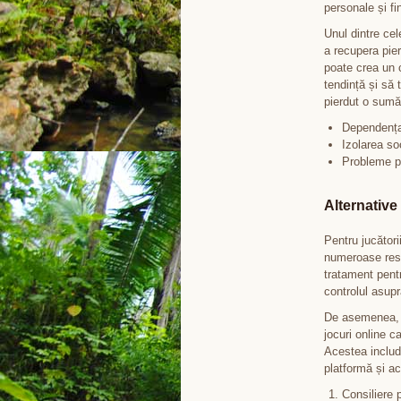
personale și fi
Unul dintre cel
a recupera pier
poate crea un c
tendință și să 
pierdut o sumă
Dependența
Izolarea soc
Probleme p
Alternative
Pentru jucători
numeroase resur
tratament pent
controlul asupra
De asemenea, e
jocuri online c
Acestea includ 
platformă și ac
Consiliere 