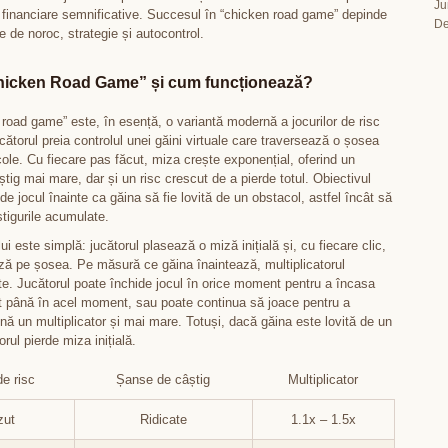
Ju
le financiare semnificative. Succesul în “chicken road game” depinde
De
 de noroc, strategie și autocontrol.
hicken Road Game” și cum funcționează?
 road game” este, în esență, o variantă modernă a jocurilor de risc
ucătorul preia controlul unei găini virtuale care traversează o șosea
ole. Cu fiecare pas făcut, miza crește exponențial, oferind un
știg mai mare, dar și un risc crescut de a pierde totul. Obiectivul
de jocul înainte ca găina să fie lovită de un obstacol, astfel încât să
știgurile acumulate.
i este simplă: jucătorul plasează o miză inițială și, cu fiecare clic,
ă pe șosea. Pe măsură ce găina înaintează, multiplicatorul
ște. Jucătorul poate închide jocul în orice moment pentru a încasa
ut până în acel moment, sau poate continua să joace pentru a
nă un multiplicator și mai mare. Totuși, dacă găina este lovită de un
orul pierde miza inițială.
de risc
Șanse de câștig
Multiplicator
zut
Ridicate
1.1x – 1.5x