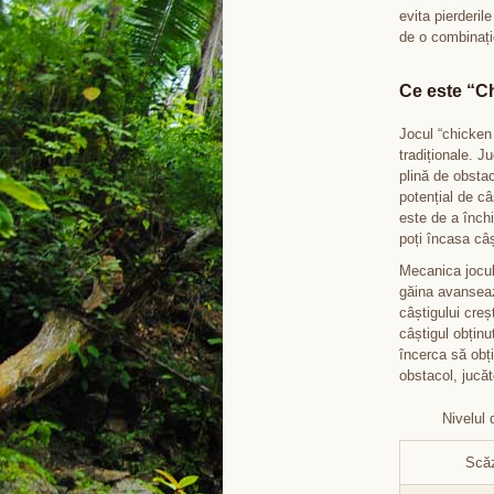
evita pierderi
de o combinație
Ce este “C
Jocul “chicken
tradiționale. J
plină de obstac
potențial de câ
este de a închi
poți încasa câ
Mecanica joculu
găina avanseaz
câștigului cre
câștigul obțin
încerca să obți
obstacol, jucăt
Nivelul 
Scă