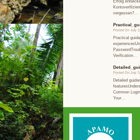
Erfolg entwic
Kontoverifizie
vergessen?…
Practical_g
Posted On July 1
Practical guid
experiencesUnd
PasswordTroub
Verification…
Detailed_gu
Posted On July 3
Detailed guida
featuresUnders
Common Login E
Your…