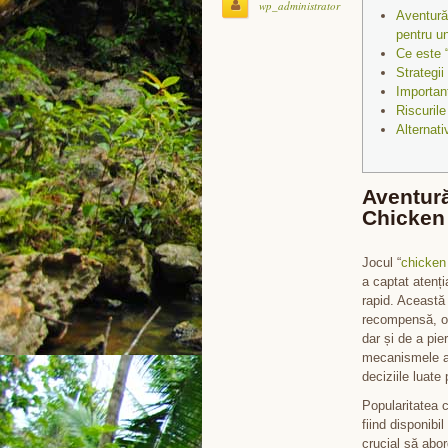
wp_administrator
Aventură
pentru u
Ce este 
Strategi
Importanț
Riscuril
Alternati
Aventură
Chicken
Jocul “
chicken
a captat atenția
rapid. Această 
recompensă, ofe
dar și de a pie
mecanismele ac
deciziile luate
Popularitatea c
fiind disponibi
crucial să abor