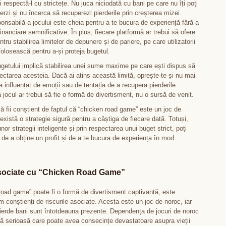
i respectă-l cu strictețe. Nu juca niciodată cu bani pe care nu îți poți
ierzi și nu încerca să recuperezi pierderile prin creșterea mizei.
onsabilă a jocului este cheia pentru a te bucura de experiență fără a
 financiare semnificative. În plus, fiecare platformă ar trebui să ofere
tru stabilirea limitelor de depunere și de pariere, pe care utilizatorii
 folosească pentru a-și proteja bugetul.
getului implică stabilirea unei sume maxime pe care ești dispus să
pectarea acesteia. Dacă ai atins această limită, oprește-te și nu mai
a influențat de emoții sau de tentația de a recupera pierderile.
 jocul ar trebui să fie o formă de divertisment, nu o sursă de venit.
ă fii conștient de faptul că “chicken road game” este un joc de
există o strategie sigură pentru a câștiga de fiecare dată. Totuși,
nor strategii inteligente și prin respectarea unui buget strict, poți
 de a obține un profit și de a te bucura de experiența în mod
asociate cu “Chicken Road Game”
road game” poate fi o formă de divertisment captivantă, este
m conștienți de riscurile asociate. Acesta este un joc de noroc, iar
ierde bani sunt întotdeauna prezente. Dependența de jocuri de noroc
ă serioasă care poate avea consecințe devastatoare asupra vieții