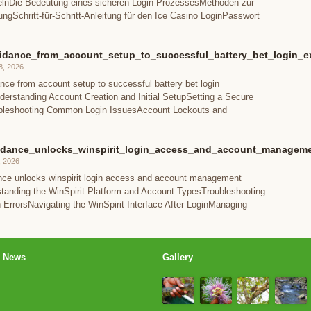
kelnDie Bedeutung eines sicheren Login-ProzessesMethoden zur
rungSchritt-für-Schritt-Anleitung für den Ice Casino LoginPasswort
uidance_from_account_setup_to_successful_battery_bet_login_e
8, 2026
ance from account setup to successful battery bet login
erstanding Account Creation and Initial SetupSetting a Secure
leshooting Common Login IssuesAccount Lockouts and
idance_unlocks_winspirit_login_access_and_account_manageme
, 2026
nce unlocks winspirit login access and account management
tanding the WinSpirit Platform and Account TypesTroubleshooting
rrorsNavigating the WinSpirit Interface After LoginManaging
News
Gallery