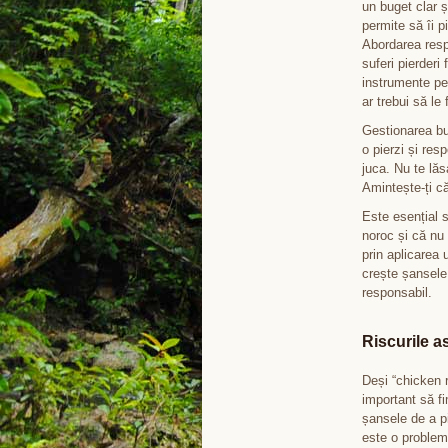
un buget clar ș
permite să îi p
Abordarea resp
suferi pierderi
instrumente pen
ar trebui să le
Gestionarea bu
o pierzi și res
juca. Nu te lăs
Amintește-ți că
Este esențial s
noroc și că nu 
prin aplicarea u
crește șansele
responsabil.
Riscurile 
Deși “chicken 
important să fi
șansele de a p
este o problem