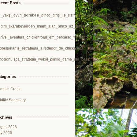
cent Posts
_yaxşı_oyun_təcrübəsi_pinco_giriş_ilə_sizin_üçün_açılır_inanılm
dim_skarabeylərdən_ilham_alan_pinco_az_firavanlıq_və_sərvətə_açılan
crível_aventura_chickenroad_em_percurso_frenético_e_divertido_para_alcançar
presionante_estrategia_alrededor_de_chickenroad_para_evitar_colisiones_y_su
ocjonująca_strategia_wokół_plinko_game_dla_pasjonatów_losowych_nagród
tegories
anish Creek
ldlife Sanctuary
chives
gust 2026
ly 2026