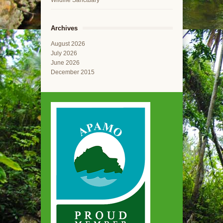
Wildlife Sanctuary
Archives
August 2026
July 2026
June 2026
December 2015