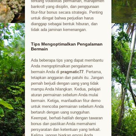
tentang volatilitas permainan, manajemen
bankroll yang disiplin, dan penggunaan
fitur-fitur bonus secara strategis. Penting
untuk diingat bahwa perjudian harus
dianggap sebagai bentuk hiburan, dan
tidak ada jaminan kemenangan.
Tips Mengoptimalkan Pengalaman
Bermain
Ada beberapa tips yang dapat membantu
Anda mengoptimalkan pengalaman
bermain Anda di
pragmatic77
. Pertama,
tetapkan anggaran dan patuhi itu. Jangan
pernah berjudi dengan uang yang tidak
mampu Anda hilangkan. Kedua, pelajari
aturan permainan sebelum Anda mulai
bermain. Ketiga, manfaatkan fitur demo
untuk mencoba permainan sebelum Anda
bertaruh dengan uang sungguhan.
Keempat, berhati-hatilah dengan tawaran
bonus dan pastikan Anda memahami
persyaratan dan ketentuan yang terkait.
Kelima, jangan biarkan emosi Anda