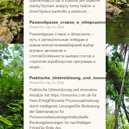
stávokAnalýza dát a štatistík pre úspešné
stávkyVýznam analýzy formy hráčov a
tímovSpráva bankrollu a stávkové…
Разнообразие_ставок_и_olimpcasino_путь_к_ув
Posted On July 13, 2026
Разнообразие ставок и olimpcasino –
путь к увлекательным победам и
новым впечатлениямШирокий выбор
игровых автоматов и
слотовОсобенности выбора слотов и
стратегии игрыБонусная программа и
акции…
Praktische_Unterstützung_und_innovative_Ansät
Posted On July 13, 2026
Praktische Unterstützung und innovative
Ansätze mit https://simsinos.com.de für
Ihren ErfolgEffiziente Prozessoptimierung
durch intelligente LösungenDie Bedeutung
der Datenanalyse für
ProzessverbesserungenIndividuelle
Beratungsleistungen für nachhaltigen
ErfolgDie Rolle des…