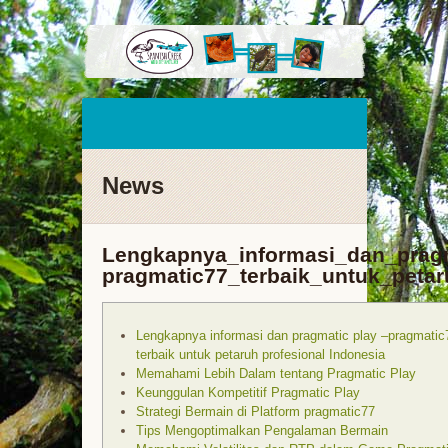
News
Lengkapnya_informasi_dan_prag
pragmatic77_terbaik_untuk_petar
Lengkapnya informasi dan pragmatic play –pragmatic
terbaik untuk petaruh profesional Indonesia
Memahami Lebih Dalam tentang Pragmatic Play
Keunggulan Kompetitif Pragmatic Play
Strategi Bermain di Platform pragmatic77
Tips Mengoptimalkan Pengalaman Bermain