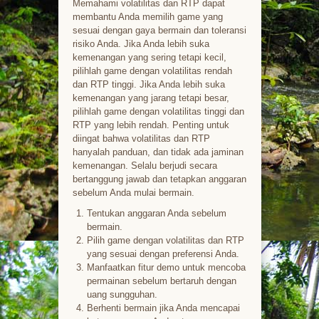
Memahami volatilitas dan RTP dapat
membantu Anda memilih game yang
sesuai dengan gaya bermain dan toleransi
risiko Anda. Jika Anda lebih suka
kemenangan yang sering tetapi kecil,
pilihlah game dengan volatilitas rendah
dan RTP tinggi. Jika Anda lebih suka
kemenangan yang jarang tetapi besar,
pilihlah game dengan volatilitas tinggi dan
RTP yang lebih rendah. Penting untuk
diingat bahwa volatilitas dan RTP
hanyalah panduan, dan tidak ada jaminan
kemenangan. Selalu berjudi secara
bertanggung jawab dan tetapkan anggaran
sebelum Anda mulai bermain.
Tentukan anggaran Anda sebelum
bermain.
Pilih game dengan volatilitas dan RTP
yang sesuai dengan preferensi Anda.
Manfaatkan fitur demo untuk mencoba
permainan sebelum bertaruh dengan
uang sungguhan.
Berhenti bermain jika Anda mencapai