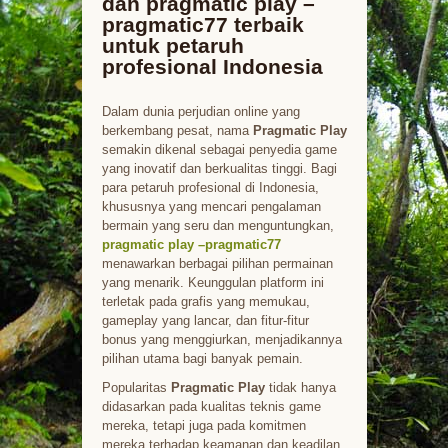
dan pragmatic play –
pragmatic77 terbaik
untuk petaruh
profesional Indonesia
Dalam dunia perjudian online yang
berkembang pesat, nama
Pragmatic Play
semakin dikenal sebagai penyedia game
yang inovatif dan berkualitas tinggi. Bagi
para petaruh profesional di Indonesia,
khususnya yang mencari pengalaman
bermain yang seru dan menguntungkan,
pragmatic play –pragmatic77
menawarkan berbagai pilihan permainan
yang menarik. Keunggulan platform ini
terletak pada grafis yang memukau,
gameplay yang lancar, dan fitur-fitur
bonus yang menggiurkan, menjadikannya
pilihan utama bagi banyak pemain.
Popularitas
Pragmatic Play
tidak hanya
didasarkan pada kualitas teknis game
mereka, tetapi juga pada komitmen
mereka terhadap keamanan dan keadilan.