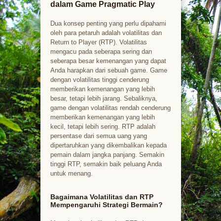
dalam Game Pragmatic Play
Dua konsep penting yang perlu dipahami
oleh para petaruh adalah volatilitas dan
Return to Player (RTP). Volatilitas
mengacu pada seberapa sering dan
seberapa besar kemenangan yang dapat
Anda harapkan dari sebuah game. Game
dengan volatilitas tinggi cenderung
memberikan kemenangan yang lebih
besar, tetapi lebih jarang. Sebaliknya,
game dengan volatilitas rendah cenderung
memberikan kemenangan yang lebih
kecil, tetapi lebih sering. RTP adalah
persentase dari semua uang yang
dipertaruhkan yang dikembalikan kepada
pemain dalam jangka panjang. Semakin
tinggi RTP, semakin baik peluang Anda
untuk menang.
Bagaimana Volatilitas dan RTP
Mempengaruhi Strategi Bermain?