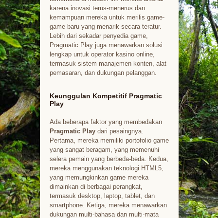
karena inovasi terus-menerus dan
kemampuan mereka untuk merilis game-
game baru yang menarik secara teratur.
Lebih dari sekadar penyedia game,
Pragmatic Play juga menawarkan solusi
lengkap untuk operator kasino online,
termasuk sistem manajemen konten, alat
pemasaran, dan dukungan pelanggan.
Keunggulan Kompetitif Pragmatic
Play
Ada beberapa faktor yang membedakan
Pragmatic Play
dari pesaingnya.
Pertama, mereka memiliki portofolio game
yang sangat beragam, yang memenuhi
selera pemain yang berbeda-beda. Kedua,
mereka menggunakan teknologi HTML5,
yang memungkinkan game mereka
dimainkan di berbagai perangkat,
termasuk desktop, laptop, tablet, dan
smartphone. Ketiga, mereka menawarkan
dukungan multi-bahasa dan multi-mata