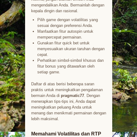
mengendalikan Anda. Bermainlah dengan
kepala dingin dan rasional.
Pilih game dengan volatilitas yang
sesuai dengan preferensi Anda.
Manfaatkan fitur autospin untuk
mempercepat permainan.
Gunakan fitur quick bet untuk
menyesuaikan ukuran taruhan dengan
cepat.
Perhatikan simbol-simbol khusus dan
fitur bonus yang ditawarkan oleh
setiap game.
Daftar di atas berisi beberapa saran
praktis untuk meningkatkan pengalaman
bermain Anda di
pragmatic77
. Dengan
menerapkan tips-tips ini, Anda dapat
meningkatkan peluang Anda untuk
menang dan menikmati permainan dengan
lebih maksimal.
Memahami Volatilitas dan RTP