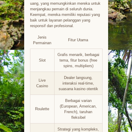
uang, yang memungkinkan mereka untuk
menjangkau pemain di seluruh dunia.
Keempat, mereka memiliki reputasi yang
baik untuk layanan pelanggan yang
responsif dan profesional.
Jenis
Fitur Utama
Permainan
Grafis menarik, berbagai
Slot
tema, fitur bonus (free
spins, multipliers)
Dealer langsung,
Live
interaksi real-time,
Casino
suasana kasino otentik
Berbagai varian
(European, American,
Roulette
French), taruhan
fleksibel
Strategi yang kompleks,