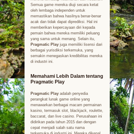
Semua game mereka diuji secara ketat
oleh lembaga independen untuk
memastikan bahwa hasilnya benar-benar
acak dan tidak dapat diprediksi. Hal ini
memberikan kepercayaan diri kepada
pemain bahwa mereka memiliki peluang
yang sama untuk menang. Selain itu,
Pragmatic Play
juga memiliki lisensi dari
berbagai yurisdiksi terkemuka, yang
semakin menegaskan kredibilitas mereka
di industri ini.
Memahami Lebih Dalam tentang
Pragmatic Play
Pragmatic Play
adalah penyedia
perangkat lunak game online yang
menawarkan berbagai macam permainan
kasino, termasuk slot, blackjack, roulette,
baccarat, dan live casino. Perusahaan ini
didirikan pada tahun 2015 dan dengan
cepat menjadi salah satu nama
terkemuka di industri ini. Mereka dikenal