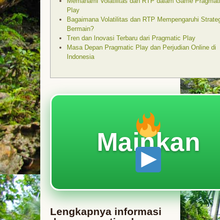
Memahami Volatilitas dan RTP dalam Game Pragmat
Play
Bagaimana Volatilitas dan RTP Mempengaruhi Strateg
Bermain?
Tren dan Inovasi Terbaru dari Pragmatic Play
Masa Depan Pragmatic Play dan Perjudian Online di
Indonesia
Mainkan
Lengkapnya informasi