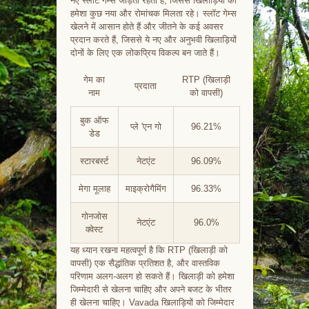
नए स्लॉट गेम्स जोड़ता रहता है, जिससे खिलाड़ियों को
हमेशा कुछ नया और रोमांचक मिलता रहे। स्लॉट गेम्स
खेलने में आसान होते हैं और जीतने के कई अवसर
प्रदान करते हैं, जिससे ये नए और अनुभवी खिलाड़ियों
दोनों के लिए एक लोकप्रिय विकल्प बन जाते हैं।
गेम का
RTP (खिलाड़ी
प्रदाता
नाम
को वापसी)
बुक ऑफ
प्ले 'एन गो
96.21%
डेड
स्टारबर्स्ट
नेटएंट
96.09%
मेगा मूलाह
माइक्रोगैमिंग
96.33%
गोनजोस
नेटएंट
96.0%
क्वेस्ट
यह ध्यान रखना महत्वपूर्ण है कि RTP (खिलाड़ी को
वापसी) एक सैद्धांतिक प्रतिशत है, और वास्तविक
परिणाम अलग-अलग हो सकते हैं। खिलाड़ी को हमेशा
जिम्मेदारी से खेलना चाहिए और अपने बजट के भीतर
ही खेलना चाहिए। Vavada खिलाड़ियों को जिम्मेदार