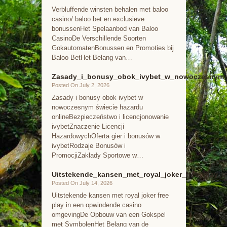
Verbluffende winsten behalen met baloo
casino/ baloo bet en exclusieve
bonussenHet Spelaanbod van Baloo
CasinoDe Verschillende Soorten
GokautomatenBonussen en Promoties bij
Baloo BetHet Belang van…
Zasady_i_bonusy_obok_ivybet_w_nowoczesnym_ś
Posted On July 2, 2026
Zasady i bonusy obok ivybet w
nowoczesnym świecie hazardu
onlineBezpieczeństwo i licencjonowanie
ivybetZnaczenie Licencji
HazardowychOferta gier i bonusów w
ivybetRodzaje Bonusów i
PromocjiZakłady Sportowe w…
Uitstekende_kansen_met_royal_joker_free_play
Posted On July 14, 2026
Uitstekende kansen met royal joker free
play in een opwindende casino
omgevingDe Opbouw van een Gokspel
met SymbolenHet Belang van de