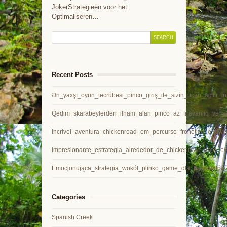
JokerStrategieën voor het
Optimaliseren…
Recent Posts
Ən_yaxşı_oyun_təcrübəsi_pinco_giriş_ilə_sizin_üçün_açılır_in
Qədim_skarabeylərdən_ilham_alan_pinco_az_firavanlıq_və_sə
Incrível_aventura_chickenroad_em_percurso_frenético_e_dive
Impresionante_estrategia_alrededor_de_chickenroad_para_ev
Emocjonująca_strategia_wokół_plinko_game_dla_pasjonatów
Categories
Spanish Creek