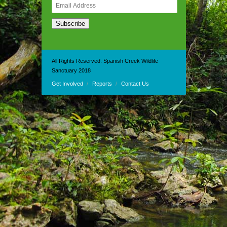
Email
Address
Subscribe
All Rights Reserved: Spanish Creek Wildlife
Sanctuary 2018
Get Involved
Reports
Contact Us