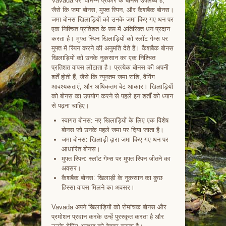
Vavada पर विभिन्न प्रकार के बोनस उपलब्ध हैं,
जैसे कि जमा बोनस, मुफ्त स्पिन, और कैशबैक बोनस।
जमा बोनस खिलाड़ियों को उनके जमा किए गए धन पर
एक निश्चित प्रतिशत के रूप में अतिरिक्त धन प्रदान
करता है। मुफ्त स्पिन खिलाड़ियों को स्लॉट गेम्स पर
मुफ्त में स्पिन करने की अनुमति देते हैं। कैशबैक बोनस
खिलाड़ियों को उनके नुकसान का एक निश्चित
प्रतिशत वापस लौटाता है। प्रत्येक बोनस की अपनी
शर्तें होती हैं, जैसे कि न्यूनतम जमा राशि, वैगिंग
आवश्यकताएं, और अधिकतम बेट आकार। खिलाड़ियों
को बोनस का उपयोग करने से पहले इन शर्तों को ध्यान
से पढ़ना चाहिए।
स्वागत बोनस: नए खिलाड़ियों के लिए एक विशेष
बोनस जो उनके पहले जमा पर दिया जाता है।
जमा बोनस: खिलाड़ी द्वारा जमा किए गए धन पर
आधारित बोनस।
मुफ्त स्पिन: स्लॉट गेम्स पर मुफ्त स्पिन जीतने का
अवसर।
कैशबैक बोनस: खिलाड़ी के नुकसान का कुछ
हिस्सा वापस मिलने का अवसर।
Vavada अपने खिलाड़ियों को रोमांचक बोनस और
प्रमोशन प्रदान करके उन्हें पुरस्कृत करता है और