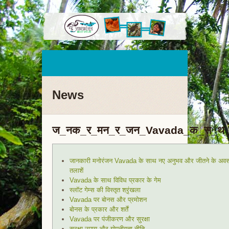
News
ज_नक_र_मन_र_जन_Vavada_क_स_थ
जानकारी मनोरंजन Vavada के साथ नए अनुभव और जीतने के अव
तलाशें
Vavada के साथ विविध प्रकार के गेम
स्लॉट गेम्स की विस्तृत श्रृंखला
Vavada पर बोनस और प्रमोशन
बोनस के प्रकार और शर्तें
Vavada पर पंजीकरण और सुरक्षा
सुरक्षा उपाय और गोपनीयता नीति