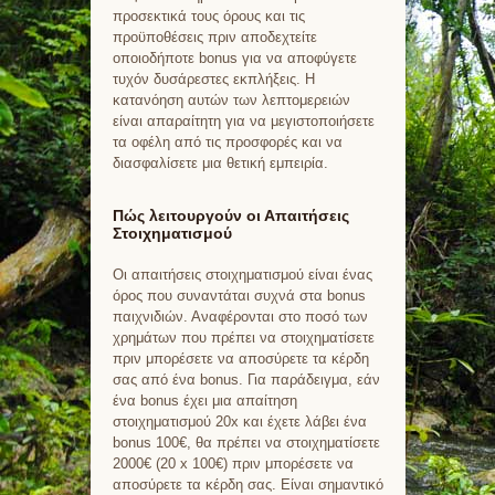
προσεκτικά τους όρους και τις
προϋποθέσεις πριν αποδεχτείτε
οποιοδήποτε bonus για να αποφύγετε
τυχόν δυσάρεστες εκπλήξεις. Η
κατανόηση αυτών των λεπτομερειών
είναι απαραίτητη για να μεγιστοποιήσετε
τα οφέλη από τις προσφορές και να
διασφαλίσετε μια θετική εμπειρία.
Πώς λειτουργούν οι Απαιτήσεις
Στοιχηματισμού
Οι απαιτήσεις στοιχηματισμού είναι ένας
όρος που συναντάται συχνά στα bonus
παιχνιδιών. Αναφέρονται στο ποσό των
χρημάτων που πρέπει να στοιχηματίσετε
πριν μπορέσετε να αποσύρετε τα κέρδη
σας από ένα bonus. Για παράδειγμα, εάν
ένα bonus έχει μια απαίτηση
στοιχηματισμού 20x και έχετε λάβει ένα
bonus 100€, θα πρέπει να στοιχηματίσετε
2000€ (20 x 100€) πριν μπορέσετε να
αποσύρετε τα κέρδη σας. Είναι σημαντικό