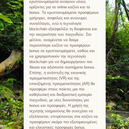
κρυπτονομίσματα ανοίγουν νέους
ορίζοντες για τα online καζίνο και τα
bonus. Τα κρυπτονομίσματα προσφέρουν
γρήγορες, ασφαλείς και ανώνυμες
συναλλαγές, ενώ η τεχνολογία
blockchain εξασφαλίζει τη διαφάνεια και
την ακεραιότητα των παιχνιδιών. Στο
μέλλον, αναμένεται να δούμε
περισσότερα καζίνο να προσφέρουν
bonus σε κρυπτονομίσματα, καθώς και
να χρησιμοποιούν την τεχνολογία
blockchain για να δημιουργήσουν πιο
δίκαια και αξιόπιστα συστήματα bonus.
Επίσης, η ανάπτυξη της εικονικής
πραγματικότητας (VR) και της
επαυξημένης πραγματικότητας (AR) θα
προσφέρει στους παίκτες μια πιο
καθηλωτική και διαδραστική εμπειρία
παιχνιδιού, με νέες δυνατότητες για
bonus και προσφορές. Η χρήση της
τεχνητής νοημοσύνης θα συνεχίσει να
εξελίσσεται, επιτρέποντας στα καζίνο να
προσφέρουν ακόμα πιο εξατομικευμένες
και ελκυστικές προσφορές bonus.