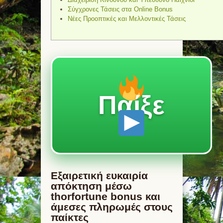
Σύγχρονες Τάσεις στα Online Bonus
Νέες Προοπτικές και Μελλοντικές Τάσεις
Παίξε
Εξαιρετική ευκαιρία
απόκτηση μέσω
thorfortune bonus και
άμεσες πληρωμές στους
παίκτες