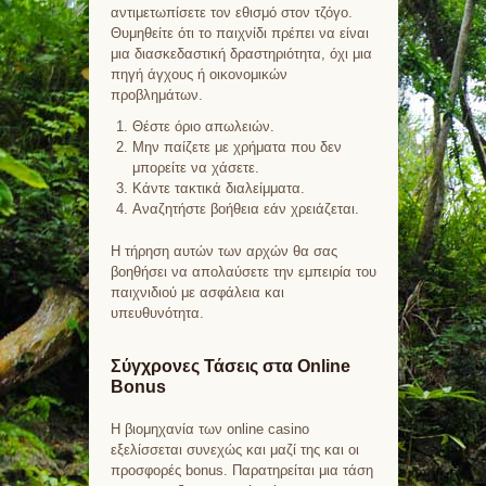
αντιμετωπίσετε τον εθισμό στον τζόγο.
Θυμηθείτε ότι το παιχνίδι πρέπει να είναι
μια διασκεδαστική δραστηριότητα, όχι μια
πηγή άγχους ή οικονομικών
προβλημάτων.
Θέστε όριο απωλειών.
Μην παίζετε με χρήματα που δεν
μπορείτε να χάσετε.
Κάντε τακτικά διαλείμματα.
Αναζητήστε βοήθεια εάν χρειάζεται.
Η τήρηση αυτών των αρχών θα σας
βοηθήσει να απολαύσετε την εμπειρία του
παιχνιδιού με ασφάλεια και
υπευθυνότητα.
Σύγχρονες Τάσεις στα Online
Bonus
Η βιομηχανία των online casino
εξελίσσεται συνεχώς και μαζί της και οι
προσφορές bonus. Παρατηρείται μια τάση