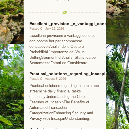
Eccellenti_previsioni_e_vantaggi_concreti_co
Posted On July 19, 2026
Eccellenti previsioni e vantaggi concreti
con booms bet per scommesse
consapevoliAnalisi delle Quote e
ProbabilitàL'Importanza del Value
BettingStrumenti di Analisi Statistica per
ScommesseFattori da Considerare…
Practical_solutions_regarding_incaspin_app_strea
Posted On August 5, 2026
Practical solutions regarding incaspin app
streamline daily financial tasks
efficientlyUnderstanding the Core
Features of IncaspinThe Benefits of
Automated Transaction
CategorizationEnhancing Security and
Privacy with IncaspinUnderstanding…