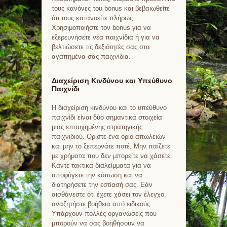
τους κανόνες του bonus και βεβαιωθείτε
ότι τους κατανοείτε πλήρως.
Χρησιμοποιήστε τον bonus για να
εξερευνήσετε νέα παιχνίδια ή για να
βελτιώσετε τις δεξιότητές σας στα
αγαπημένα σας παιχνίδια.
Διαχείριση Κινδύνου και Υπεύθυνο
Παιχνίδι
Η διαχείριση κινδύνου και το υπεύθυνο
παιχνίδι είναι δύο σημαντικά στοιχεία
μιας επιτυχημένης στρατηγικής
παιχνιδιού. Ορίστε ένα όριο απωλειών
και μην το ξεπερνάτε ποτέ. Μην παίζετε
με χρήματα που δεν μπορείτε να χάσετε.
Κάντε τακτικά διαλείμματα για να
αποφύγετε την κόπωση και να
διατηρήσετε την εστίασή σας. Εάν
αισθάνεστε ότι έχετε χάσει τον έλεγχο,
αναζητήστε βοήθεια από ειδικούς.
Υπάρχουν πολλές οργανώσεις που
μπορούν να σας βοηθήσουν να