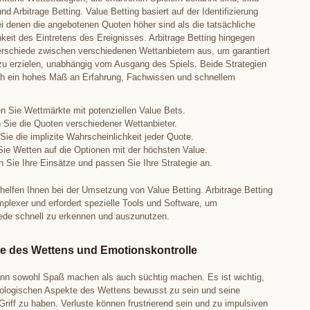
nd Arbitrage Betting. Value Betting basiert auf der Identifizierung
i denen die angebotenen Quoten höher sind als die tatsächliche
keit des Eintretens des Ereignisses. Arbitrage Betting hingegen
erschiede zwischen verschiedenen Wettanbietern aus, um garantiert
u erzielen, unabhängig vom Ausgang des Spiels. Beide Strategien
och ein hohes Maß an Erfahrung, Fachwissen und schnellem
ren Sie Wettmärkte mit potenziellen Value Bets.
 Sie die Quoten verschiedener Wettanbieter.
ie die implizite Wahrscheinlichkeit jeder Quote.
Sie Wetten auf die Optionen mit der höchsten Value.
 Sie Ihre Einsätze und passen Sie Ihre Strategie an.
 helfen Ihnen bei der Umsetzung von Value Betting. Arbitrage Betting
omplexer und erfordert spezielle Tools und Software, um
ede schnell zu erkennen und auszunutzen.
e des Wettens und Emotionskontrolle
nn sowohl Spaß machen als auch süchtig machen. Es ist wichtig,
hologischen Aspekte des Wettens bewusst zu sein und seine
riff zu haben. Verluste können frustrierend sein und zu impulsiven