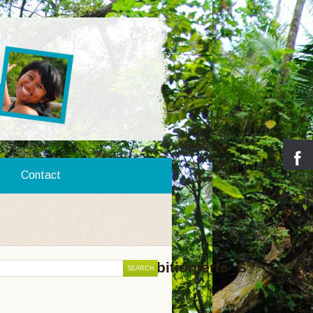
Contact
n_mit_bets24_für_ambitionierte_S