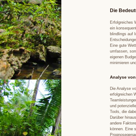
Die Bedeut
Erfolgreiches 
ein konsequent
blindlings auf 
Entscheidungen
Eine gute Wett
umfassen, sond
eigenen Budget
minimieren und 
Analyse von
Die Analyse vo
erfolgreichen 
Teamleistungen
und potenziell
Tools, die dab
Darüber hinaus
andere Faktore
können. Eine s
Prognosegenaui