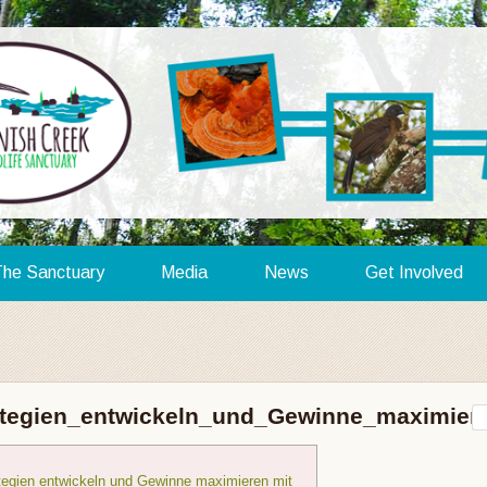
he Sanctuary
Media
News
Get Involved
ategien_entwickeln_und_Gewinne_maximiere
tegien entwickeln und Gewinne maximieren mit