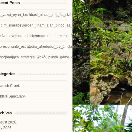
cent Posts
_yaxşı_oyun_təcrübəsi_pinco_giriş_ilə_sizin_üçün_açılır_inanılm
dim_skarabeylərdən_ilham_alan_pinco_az_firavanlıq_və_sərvətə_açılan
crível_aventura_chickenroad_em_percurso_frenético_e_divertido_para_alcançar
presionante_estrategia_alrededor_de_chickenroad_para_evitar_colisiones_y_su
ocjonująca_strategia_wokół_plinko_game_dla_pasjonatów_losowych_nagród
tegories
anish Creek
ldlife Sanctuary
chives
gust 2026
ly 2026