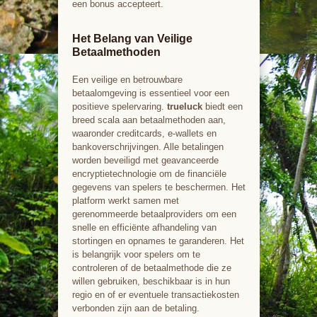
een bonus accepteert.
Het Belang van Veilige
Betaalmethoden
Een veilige en betrouwbare
betaalomgeving is essentieel voor een
positieve spelervaring.
trueluck
biedt een
breed scala aan betaalmethoden aan,
waaronder creditcards, e-wallets en
bankoverschrijvingen. Alle betalingen
worden beveiligd met geavanceerde
encryptietechnologie om de financiële
gegevens van spelers te beschermen. Het
platform werkt samen met
gerenommeerde betaalproviders om een
snelle en efficiënte afhandeling van
stortingen en opnames te garanderen. Het
is belangrijk voor spelers om te
controleren of de betaalmethode die ze
willen gebruiken, beschikbaar is in hun
regio en of er eventuele transactiekosten
verbonden zijn aan de betaling.