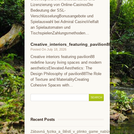
Lizenzierung von Online-CasinosDie
Bedeutung der SSL-
VerschlüsselungBonusangebote und
Spielauswahl bei Admiral CasinoVielfalt
an Spielautomaten und
TischspielenZahlungsmethoden…
Creative_interiors_featuring_pavilion88_redefin
Posted On July 18, 2026
Creative interiors featuring pavilion88
redefine luxury living spaces and modern
aestheticsElevated Aesthetics: The
Design Philosophy of pavilion88The Role
of Texture and MaterialityCreating
Cohesive Spaces with…
Recent Posts
Zábavná_fyzika_a_štěstí_v_plinko_game_nabízejí_vzrušující