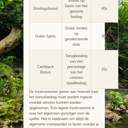
Bonus op
basis van het
Stortingsbonus
40x
gestorte
bedrag
Gratis rondes
op
Gratis Spins
30x
geselecteerde
slots
Terugbetaling
van een
Cashback
percentage
25x
Bonus
van het
verloren
speelbedrag
De inzetvereisten geven aan hoeveel keer
het bonusbedrag moet worden ingezet
voordat winsten kunnen worden
opgenomen. Een lagere inzetvereiste is
over het algemeen gunstiger voor de
speler. Het is raadzaam om altijd de
algemene voorwaarden te lezen voordat je