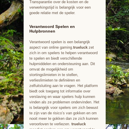
Transparantie over de kosten en de
verwerkingstijd is belangrijk voor een
goede relatie met de speler.
Verantwoord Spelen en
Hulpbronnen
Verantwoord spelen is een belangrijk
aspect van online gaming.
trueluck
zet
zich in om spelers te helpen verantwoord
te spelen en biedt verschillende
hulpmiddelen en ondersteuning aan. Dit
omvat de mogelijkheid om
stortingslimieten in te stellen,
verlieslimieten te definiëren en
zelfuitsluiting aan te vragen. Het platform
biedt ook toegang tot informatie over
verslaving en waar spelers hulp kunnen
vinden als ze problemen ondervinden. Het
is belangrijk voor spelers om zich bewust
te zijn van de risico’s van gokken en om
nooit meer te gokken dan ze zich kunnen
veroorloven te verliezen.
trueluck