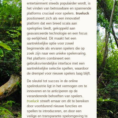
entertainment steeds populairder wordt, is
het vinden van betrouwbare en spannende
platforms cruciaal voor spelers.
trueluck
positioneert zich als een innovatief
platform dat een breed scala aan
spelopties biedt, gekoppeld aan
geavanceerde technologie en een focus
op eerlijkheid. Dit maakt het een
aantrekkelijke optie voor zowel
beginnende als ervaren spelers die op
zoek zijn naar een unieke spelervaring.
Het platform combineert een
gebruiksvriendelijke interface met een
aantrekkelijke selectie spellen, waardoor
de drempel voor nieuwe spelers laag blijft.
De sleutel tot succes in de online
spelindustrie ligt in het vermogen om te
innoveren en te anticiperen op de
veranderende behoeften van spelers.
trueluck
streeft ernaar om dit te bereiken
door voortdurend nieuwe functies en
spellen te introduceren, en door een
veilige en transparante spelomgeving te