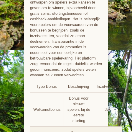
ontworpen om spelers extra kansen te
geven om te winnen, bijvoorbeeld door
gratis spins, stortingsbonussen of
cashback-aanbiedingen. Het is belangrijk
voor spelers om de voorwaarden van de
bonussen te begrijpen, zoals de
inzetvereisten, voordat ze eraan
deelnemen. Transparantie in de
voorwaarden van de promoties is
essentieel voor een eerlijke en
betrouwbare spelervaring. Het platform
zorgt ervoor dat de regels duidelijk worden
gecommuniceerd, zodat spelers weten
waaraan ze kunnen verwachten.
Type Bonus
Beschrijving
Inzetvereiste
Bonus voor
nieuwe
Welkomstbonus
spelers bij de
35x
eerste
storting