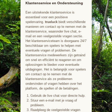
Klantenservice en Ondersteuning
Een uitstekende klantenservice is
essentieel voor een positieve
spelervaring.
trueluck
biedt verschillende
manieren om contact op te nemen met de
klantenservice, waaronder live chat, e-
mail en een veelgestelde vragen sectie.
Het klantenserviceteam is doorgaans 24/7
beschikbaar om spelers te helpen met
eventuele vragen of problemen. De
klantenservice medewerkers zijn getraind
om snel en efficiënt te reageren en om
oplossingen te bieden voor eventuele
uitdagingen. Het is belangrijk voor spelers
om contact op te nemen met de
klantenservice als ze problemen
ondervinden of vragen hebben over het
platform, de spellen of de betalingen.
Gebruik de live chat voor directe hulp.
Stuur een e-mail met je vraag of
probleem.
Raadpleeg de veelgestelde vragen