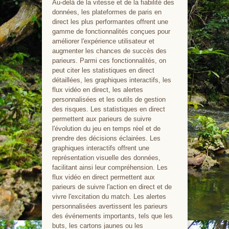
Au-delà de la vitesse et de la fiabilité des
données, les plateformes de paris en
direct les plus performantes offrent une
gamme de fonctionnalités conçues pour
améliorer l'expérience utilisateur et
augmenter les chances de succès des
parieurs. Parmi ces fonctionnalités, on
peut citer les statistiques en direct
détaillées, les graphiques interactifs, les
flux vidéo en direct, les alertes
personnalisées et les outils de gestion
des risques. Les statistiques en direct
permettent aux parieurs de suivre
l'évolution du jeu en temps réel et de
prendre des décisions éclairées. Les
graphiques interactifs offrent une
représentation visuelle des données,
facilitant ainsi leur compréhension. Les
flux vidéo en direct permettent aux
parieurs de suivre l'action en direct et de
vivre l'excitation du match. Les alertes
personnalisées avertissent les parieurs
des événements importants, tels que les
buts, les cartons jaunes ou les