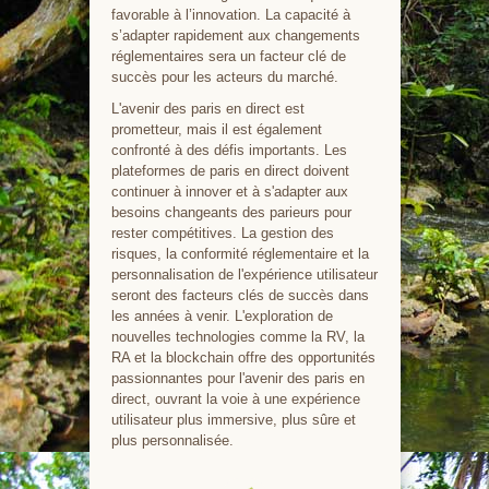
favorable à l’innovation. La capacité à
s’adapter rapidement aux changements
réglementaires sera un facteur clé de
succès pour les acteurs du marché.
L'avenir des paris en direct est
prometteur, mais il est également
confronté à des défis importants. Les
plateformes de paris en direct doivent
continuer à innover et à s'adapter aux
besoins changeants des parieurs pour
rester compétitives. La gestion des
risques, la conformité réglementaire et la
personnalisation de l'expérience utilisateur
seront des facteurs clés de succès dans
les années à venir. L'exploration de
nouvelles technologies comme la RV, la
RA et la blockchain offre des opportunités
passionnantes pour l'avenir des paris en
direct, ouvrant la voie à une expérience
utilisateur plus immersive, plus sûre et
plus personnalisée.