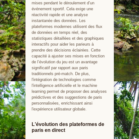
mises pendant le déroulement d’un
événement sportif. Cela exige une
réactivité rapide et une analyse
instantanée des données. Les
plateformes modernes utilisent des flux
de données en temps réel, des
statistiques détaillées et des graphiques
interactifs pour aider les parieurs à
prendre des décisions éclairées. Cette
capacité à ajuster ses mises en fonction
de l’évolution du jeu est un avantage
significatif par rapport aux paris
traditionnels pré-match. De plus,
l'intégration de technologies comme
l'intelligence artificielle et le machine
learning permet de proposer des analyses
prédictives et des suggestions de paris
personnalisées, enrichissant ainsi
l'expérience utilisateur globale.
L'évolution des plateformes de
paris en direct