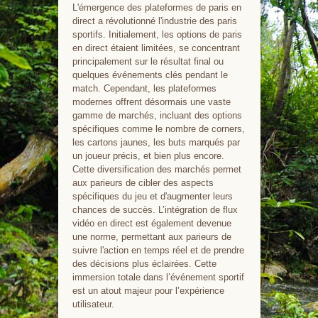
L'émergence des plateformes de paris en
direct a révolutionné l'industrie des paris
sportifs. Initialement, les options de paris
en direct étaient limitées, se concentrant
principalement sur le résultat final ou
quelques événements clés pendant le
match. Cependant, les plateformes
modernes offrent désormais une vaste
gamme de marchés, incluant des options
spécifiques comme le nombre de corners,
les cartons jaunes, les buts marqués par
un joueur précis, et bien plus encore.
Cette diversification des marchés permet
aux parieurs de cibler des aspects
spécifiques du jeu et d'augmenter leurs
chances de succès. L’intégration de flux
vidéo en direct est également devenue
une norme, permettant aux parieurs de
suivre l'action en temps réel et de prendre
des décisions plus éclairées. Cette
immersion totale dans l’événement sportif
est un atout majeur pour l’expérience
utilisateur.