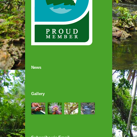
News
Gallery