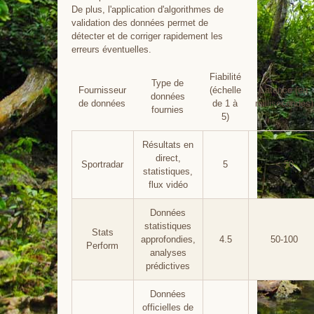
De plus, l'application d'algorithmes de
validation des données permet de
détecter et de corriger rapidement les
erreurs éventuelles.
Fiabilité
Type de
Fournisseur
(échelle
Latence (en
données
de données
de 1 à
millisecondes)
fournies
5)
Résultats en
direct,
Sportradar
5
< 50
statistiques,
flux vidéo
Données
statistiques
Stats
approfondies,
4.5
50-100
Perform
analyses
prédictives
Données
officielles de