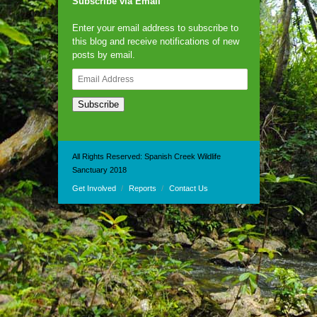
Subscribe via Email
Enter your email address to subscribe to
this blog and receive notifications of new
posts by email.
Email
Address
Subscribe
All Rights Reserved: Spanish Creek Wildlife
Sanctuary 2018
Get Involved
Reports
Contact Us