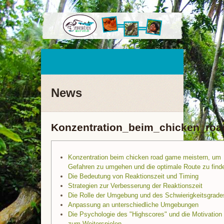
News
Konzentration_beim_chicken_ro
Konzentration beim chicken road game meistern, um
Gefahren zu umgehen und die optimale Route zu find
Die Bedeutung von Reaktionszeit und Timing
Strategien zur Verbesserung der Reaktionszeit
Die Rolle der Umgebung und des Schwierigkeitsgrade
Anpassung an unterschiedliche Umgebungen
Die Psychologie des "Highscores" und die Motivation
zum Weiterspielen