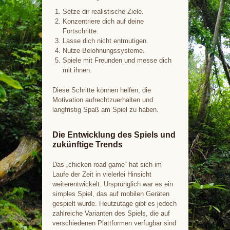
Setze dir realistische Ziele.
Konzentriere dich auf deine
Fortschritte.
Lasse dich nicht entmutigen.
Nutze Belohnungssysteme.
Spiele mit Freunden und messe dich
mit ihnen.
Diese Schritte können helfen, die
Motivation aufrechtzuerhalten und
langfristig Spaß am Spiel zu haben.
Die Entwicklung des Spiels und
zukünftige Trends
Das „chicken road game“ hat sich im
Laufe der Zeit in vielerlei Hinsicht
weiterentwickelt. Ursprünglich war es ein
simples Spiel, das auf mobilen Geräten
gespielt wurde. Heutzutage gibt es jedoch
zahlreiche Varianten des Spiels, die auf
verschiedenen Plattformen verfügbar sind