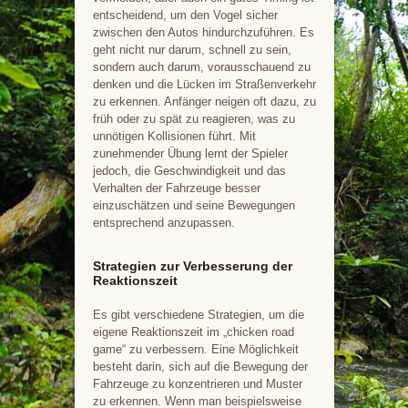
entscheidend, um den Vogel sicher
zwischen den Autos hindurchzuführen. Es
geht nicht nur darum, schnell zu sein,
sondern auch darum, vorausschauend zu
denken und die Lücken im Straßenverkehr
zu erkennen. Anfänger neigen oft dazu, zu
früh oder zu spät zu reagieren, was zu
unnötigen Kollisionen führt. Mit
zunehmender Übung lernt der Spieler
jedoch, die Geschwindigkeit und das
Verhalten der Fahrzeuge besser
einzuschätzen und seine Bewegungen
entsprechend anzupassen.
Strategien zur Verbesserung der
Reaktionszeit
Es gibt verschiedene Strategien, um die
eigene Reaktionszeit im „chicken road
game“ zu verbessern. Eine Möglichkeit
besteht darin, sich auf die Bewegung der
Fahrzeuge zu konzentrieren und Muster
zu erkennen. Wenn man beispielsweise