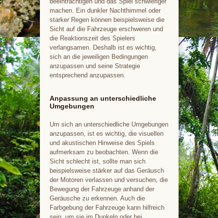
beeinträchtigen und das Spiel schwieriger
machen. Ein dunkler Nachthimmel oder
starker Regen können beispielsweise die
Sicht auf die Fahrzeuge erschweren und
die Reaktionszeit des Spielers
verlangsamen. Deshalb ist es wichtig,
sich an die jeweiligen Bedingungen
anzupassen und seine Strategie
entsprechend anzupassen.
Anpassung an unterschiedliche
Umgebungen
Um sich an unterschiedliche Umgebungen
anzupassen, ist es wichtig, die visuellen
und akustischen Hinweise des Spiels
aufmerksam zu beobachten. Wenn die
Sicht schlecht ist, sollte man sich
beispielsweise stärker auf das Geräusch
der Motoren verlassen und versuchen, die
Bewegung der Fahrzeuge anhand der
Geräusche zu erkennen. Auch die
Farbgebung der Fahrzeuge kann hilfreich
sein, um sie im Dunkeln oder bei