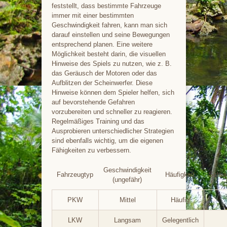
feststellt, dass bestimmte Fahrzeuge
immer mit einer bestimmten
Geschwindigkeit fahren, kann man sich
darauf einstellen und seine Bewegungen
entsprechend planen. Eine weitere
Möglichkeit besteht darin, die visuellen
Hinweise des Spiels zu nutzen, wie z. B.
das Geräusch der Motoren oder das
Aufblitzen der Scheinwerfer. Diese
Hinweise können dem Spieler helfen, sich
auf bevorstehende Gefahren
vorzubereiten und schneller zu reagieren.
Regelmäßiges Training und das
Ausprobieren unterschiedlicher Strategien
sind ebenfalls wichtig, um die eigenen
Fähigkeiten zu verbessern.
Geschwindigkeit
Fahrzeugtyp
Häufigkeit
Schwie
(ungefähr)
PKW
Mittel
Häufig
LKW
Langsam
Gelegentlich