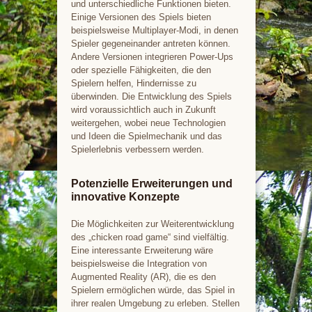
und unterschiedliche Funktionen bieten.
Einige Versionen des Spiels bieten
beispielsweise Multiplayer-Modi, in denen
Spieler gegeneinander antreten können.
Andere Versionen integrieren Power-Ups
oder spezielle Fähigkeiten, die den
Spielern helfen, Hindernisse zu
überwinden. Die Entwicklung des Spiels
wird voraussichtlich auch in Zukunft
weitergehen, wobei neue Technologien
und Ideen die Spielmechanik und das
Spielerlebnis verbessern werden.
Potenzielle Erweiterungen und
innovative Konzepte
Die Möglichkeiten zur Weiterentwicklung
des „chicken road game“ sind vielfältig.
Eine interessante Erweiterung wäre
beispielsweise die Integration von
Augmented Reality (AR), die es den
Spielern ermöglichen würde, das Spiel in
ihrer realen Umgebung zu erleben. Stellen