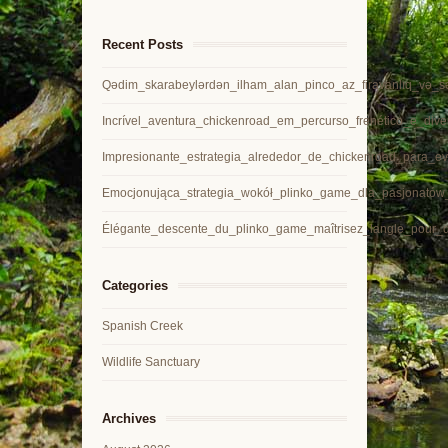
Recent Posts
Qədim_skarabeylərdən_ilham_alan_pinco_az_firavanlıq_və_sə
Incrível_aventura_chickenroad_em_percurso_frenético_e_dive
Impresionante_estrategia_alrededor_de_chickenroad_para_ev
Emocjonująca_strategia_wokół_plinko_game_dla_pasjonatów
Élégante_descente_du_plinko_game_maîtrisez_langle_pour_
Categories
Spanish Creek
Wildlife Sanctuary
Archives