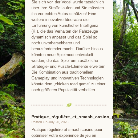
Sie sich vor, der Vogel würde tatsächlich
über Ihre Straße laufen und Sie müssten
ihn vor echten Autos schützen! Eine
weitere innovative Idee wäre die
Einführung von künstlicher Intelligenz
(KI), die das Verhalten der Fahrzeuge
dynamisch anpasst und das Spiel so
noch unvorhersehbarer und
herausfordernder macht. Darüber hinaus
könnten neue Spielmodi entwickelt
werden, die das Spiel um zusätzliche
Strategie- und Puzzle-Elemente erweitern.
Die Kombination aus traditionellem
Gameplay und innovativen Technologien
könnte dem „chicken road game“ zu einer
noch größeren Popularität verhelfen.
Pratique_régulière_et_smash_casino_pour_optimi
Posted On July 20, 2026
Pratique régulière et smash casino pour
optimiser votre expérience de jeu en