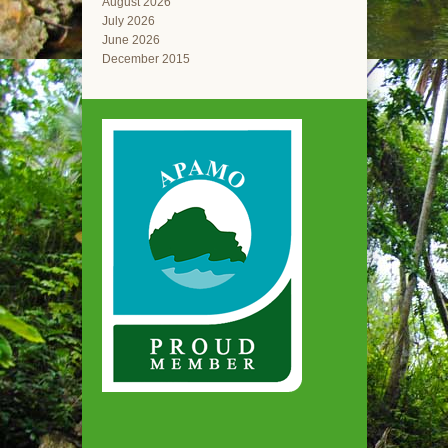
August 2026
July 2026
June 2026
December 2015