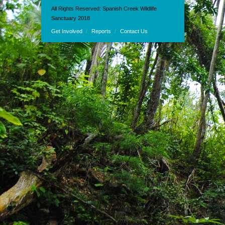
All Rights Reserved: Spanish Creek Wildlife
Sanctuary 2018
Get Involved
Reports
Contact Us