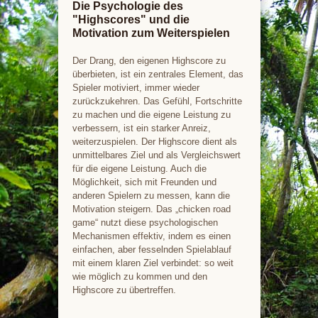
Die Psychologie des
"Highscores" und die
Motivation zum Weiterspielen
Der Drang, den eigenen Highscore zu
überbieten, ist ein zentrales Element, das
Spieler motiviert, immer wieder
zurückzukehren. Das Gefühl, Fortschritte
zu machen und die eigene Leistung zu
verbessern, ist ein starker Anreiz,
weiterzuspielen. Der Highscore dient als
unmittelbares Ziel und als Vergleichswert
für die eigene Leistung. Auch die
Möglichkeit, sich mit Freunden und
anderen Spielern zu messen, kann die
Motivation steigern. Das „chicken road
game“ nutzt diese psychologischen
Mechanismen effektiv, indem es einen
einfachen, aber fesselnden Spielablauf
mit einem klaren Ziel verbindet: so weit
wie möglich zu kommen und den
Highscore zu übertreffen.