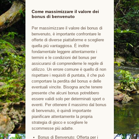
Come massimizzare il valore dei
bonus di benvenuto
Per massimizzare il valore dei bonus di
benvenuto, è importante confrontare le
offerte di diverse piattaforme e scegliere
quella più vantaggiosa. È inoltre
fondamentale leggere attentamente i
termini e le condizioni del bonus per
assicurarsi di comprenderne le regole di
utilizzo. Un errore comune è quello di non
rispettare i requisiti di puntata, il che può
comportare la perdita del bonus e delle
eventuali vincite. Bisogna anche tenere
presente che alcuni bonus potrebbero
essere validi solo per determinati sport o
eventi. Per ottenere il massimo dal bonus
di benvenuto, è quindi importante
pianificare attentamente la propria
strategia di gioco e scegliere le
scommesse più adatte.
Bonus di Benvenuto: Offerta per i