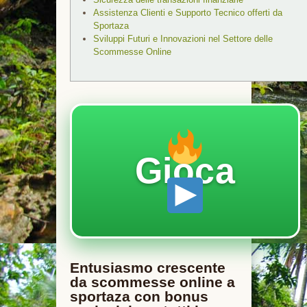
Assistenza Clienti e Supporto Tecnico offerti da
Sportaza
Sviluppi Futuri e Innovazioni nel Settore delle
Scommesse Online
Gioca
Entusiasmo crescente
da scommesse online a
sportaza con bonus