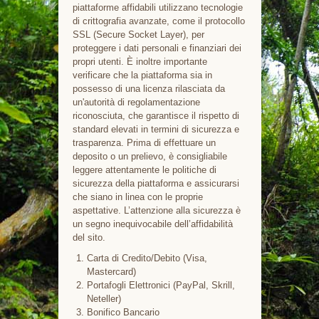
piattaforme affidabili utilizzano tecnologie
di crittografia avanzate, come il protocollo
SSL (Secure Socket Layer), per
proteggere i dati personali e finanziari dei
propri utenti. È inoltre importante
verificare che la piattaforma sia in
possesso di una licenza rilasciata da
un'autorità di regolamentazione
riconosciuta, che garantisce il rispetto di
standard elevati in termini di sicurezza e
trasparenza. Prima di effettuare un
deposito o un prelievo, è consigliabile
leggere attentamente le politiche di
sicurezza della piattaforma e assicurarsi
che siano in linea con le proprie
aspettative. L’attenzione alla sicurezza è
un segno inequivocabile dell’affidabilità
del sito.
Carta di Credito/Debito (Visa,
Mastercard)
Portafogli Elettronici (PayPal, Skrill,
Neteller)
Bonifico Bancario