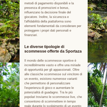
metodi di pagamento disponibili e la
presenza di promozioni e bonus,
influenzano la decisione finale del
giocatore. Inoltre, la sicurezza e
l'affidabilità della piattaforma sono
elementi fondamentali da considerare per
proteggere i propri dati personali e
finanziari.
Le diverse tipologie di
scommesse offerte da Sportaza
Il mondo delle scommesse sportive è
incredibilmente vasto e offre una miriade
di opportunità per gli appassionati. Oltre
alle classiche scommesse sul vincitore di
un evento, esistono numerose varianti
che permettono di personalizzare
l'esperienza di gioco e aumentare le
potenzialità di guadagno. Tra le più
popolari troviamo le scommesse live, che
consentono di scommettere in tempo
reale durante lo svolgimento di un evento