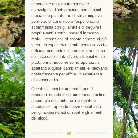
esperienze di gioco immersive e
coinvolgenti. L'integrazione con i social
media e le piattaforme di streaming live
permette di condividere l'esperienza di
scommessa con gli amici e di seguire i
propri eventi sportivi preferiti in tempo
reale. L’attenzione si sposta sempre di più
verso un’esperienza utente personalizzata
e fluida, puntando sulla semplicità d’uso e
sull’accessibilità da diversi dispositivi. Le
piattaforme moderne come Sportaza si
adattano a questi cambiamenti e innovano
costantemente per offrire un’esperienza
all’avanguardia.
Questi sviluppi futuri promettono di
rendere il mondo delle scommesse online
ancora più eccitante, coinvolgente e
accessibile, aprendo nuove opportunità
per gli appassionati di sport e gli amanti
del gioco.