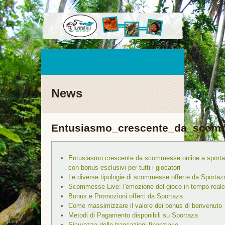
News
Entusiasmo_crescente_da_scomme
Entusiasmo crescente da scommesse online a sport
con bonus esclusivi per tutti i giocatori
Le diverse tipologie di scommesse offerte da Sportaz
Scommesse Live: l'emozione del gioco in tempo reale
Bonus e Promozioni offerti da Sportaza
Come massimizzare il valore dei bonus di benvenuto
Metodi di Pagamento disponibili su Sportaza
Sicurezza delle transazioni finanziarie