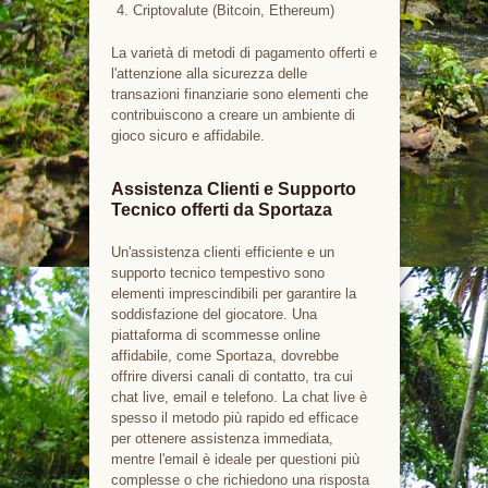
Criptovalute (Bitcoin, Ethereum)
La varietà di metodi di pagamento offerti e
l'attenzione alla sicurezza delle
transazioni finanziarie sono elementi che
contribuiscono a creare un ambiente di
gioco sicuro e affidabile.
Assistenza Clienti e Supporto
Tecnico offerti da Sportaza
Un'assistenza clienti efficiente e un
supporto tecnico tempestivo sono
elementi imprescindibili per garantire la
soddisfazione del giocatore. Una
piattaforma di scommesse online
affidabile, come Sportaza, dovrebbe
offrire diversi canali di contatto, tra cui
chat live, email e telefono. La chat live è
spesso il metodo più rapido ed efficace
per ottenere assistenza immediata,
mentre l'email è ideale per questioni più
complesse o che richiedono una risposta