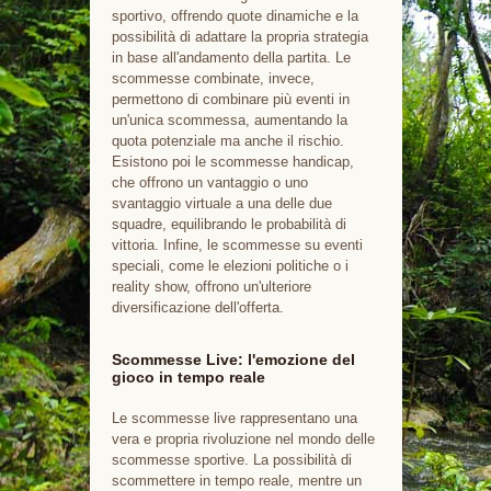
sportivo, offrendo quote dinamiche e la
possibilità di adattare la propria strategia
in base all'andamento della partita. Le
scommesse combinate, invece,
permettono di combinare più eventi in
un'unica scommessa, aumentando la
quota potenziale ma anche il rischio.
Esistono poi le scommesse handicap,
che offrono un vantaggio o uno
svantaggio virtuale a una delle due
squadre, equilibrando le probabilità di
vittoria. Infine, le scommesse su eventi
speciali, come le elezioni politiche o i
reality show, offrono un'ulteriore
diversificazione dell'offerta.
Scommesse Live: l'emozione del
gioco in tempo reale
Le scommesse live rappresentano una
vera e propria rivoluzione nel mondo delle
scommesse sportive. La possibilità di
scommettere in tempo reale, mentre un