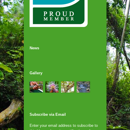
News
Gallery
Subscribe via Email
Enter your email address to subscribe to