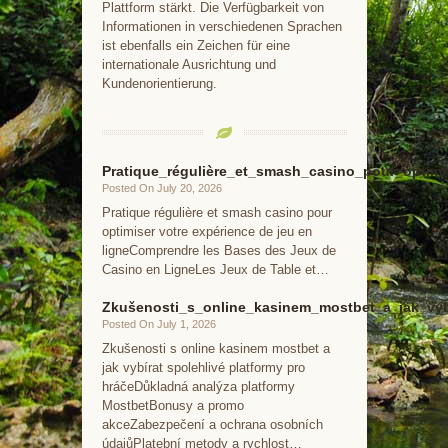
Plattform stärkt. Die Verfügbarkeit von
Informationen in verschiedenen Sprachen
ist ebenfalls ein Zeichen für eine
internationale Ausrichtung und
Kundenorientierung.
Pratique_régulière_et_smash_casino_pour_optimi
Posted On July 20, 2026
Pratique régulière et smash casino pour
optimiser votre expérience de jeu en
ligneComprendre les Bases des Jeux de
Casino en LigneLes Jeux de Table et…
Zkušenosti_s_online_kasinem_mostbet_a_jak_vybí
Posted On July 1, 2026
Zkušenosti s online kasinem mostbet a
jak vybírat spolehlivé platformy pro
hráčeDůkladná analýza platformy
MostbetBonusy a promo
akceZabezpečení a ochrana osobních
údajůPlatební metody a rychlost…