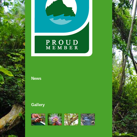
News
Gallery