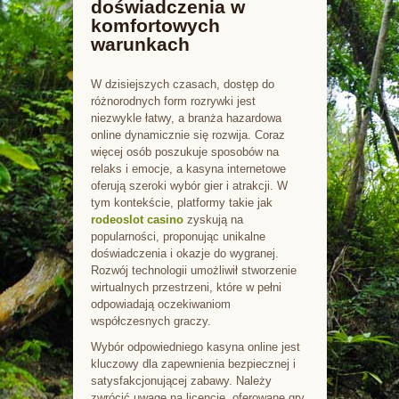
doświadczenia w
komfortowych
warunkach
W dzisiejszych czasach, dostęp do
różnorodnych form rozrywki jest
niezwykle łatwy, a branża hazardowa
online dynamicznie się rozwija. Coraz
więcej osób poszukuje sposobów na
relaks i emocje, a kasyna internetowe
oferują szeroki wybór gier i atrakcji. W
tym kontekście, platformy takie jak
rodeoslot casino
zyskują na
popularności, proponując unikalne
doświadczenia i okazje do wygranej.
Rozwój technologii umożliwił stworzenie
wirtualnych przestrzeni, które w pełni
odpowiadają oczekiwaniom
współczesnych graczy.
Wybór odpowiedniego kasyna online jest
kluczowy dla zapewnienia bezpiecznej i
satysfakcjonującej zabawy. Należy
zwrócić uwagę na licencję, oferowane gry,