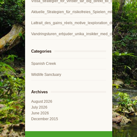
Vissa_strategier_för_vinster_tar_dig_direkt_till_chicken_road
Aktuelle_Strategien_für_risikofreies_Spielen_mit_casino_ohn
Lattrait_des_gains_réels_motive_lexploration_du_casino_en_l
Vandringsturen_erbjuder_unika_insikter_med_chickenroad_o
Categories
Spanish Creek
Wildlife Sanctuary
Archives
August 2026
July 2026
June 2026
December 2015