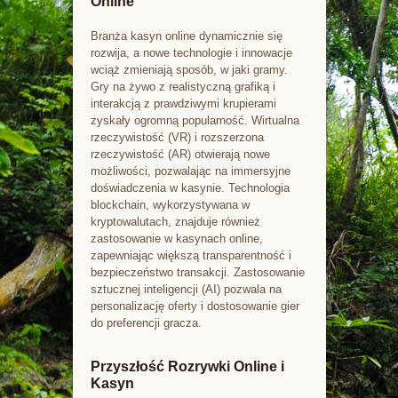
Online
Branża kasyn online dynamicznie się
rozwija, a nowe technologie i innowacje
wciąż zmieniają sposób, w jaki gramy.
Gry na żywo z realistyczną grafiką i
interakcją z prawdziwymi krupierami
zyskały ogromną popularność. Wirtualna
rzeczywistość (VR) i rozszerzona
rzeczywistość (AR) otwierają nowe
możliwości, pozwalając na immersyjne
doświadczenia w kasynie. Technologia
blockchain, wykorzystywana w
kryptowalutach, znajduje również
zastosowanie w kasynach online,
zapewniając większą transparentność i
bezpieczeństwo transakcji. Zastosowanie
sztucznej inteligencji (AI) pozwala na
personalizację oferty i dostosowanie gier
do preferencji gracza.
Przyszłość Rozrywki Online i
Kasyn