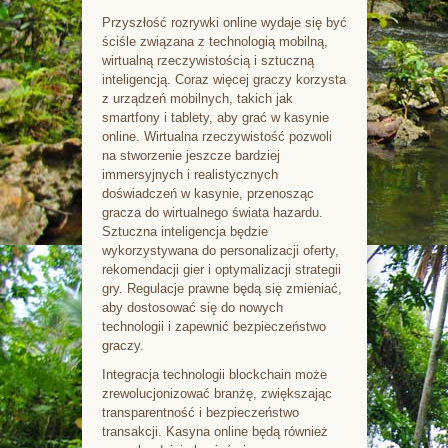
Przyszłość rozrywki online wydaje się być
ściśle związana z technologią mobilną,
wirtualną rzeczywistością i sztuczną
inteligencją. Coraz więcej graczy korzysta
z urządzeń mobilnych, takich jak
smartfony i tablety, aby grać w kasynie
online. Wirtualna rzeczywistość pozwoli
na stworzenie jeszcze bardziej
immersyjnych i realistycznych
doświadczeń w kasynie, przenosząc
gracza do wirtualnego świata hazardu.
Sztuczna inteligencja będzie
wykorzystywana do personalizacji oferty,
rekomendacji gier i optymalizacji strategii
gry. Regulacje prawne będą się zmieniać,
aby dostosować się do nowych
technologii i zapewnić bezpieczeństwo
graczy.
Integracja technologii blockchain może
zrewolucjonizować branżę, zwiększając
transparentność i bezpieczeństwo
transakcji. Kasyna online będą również