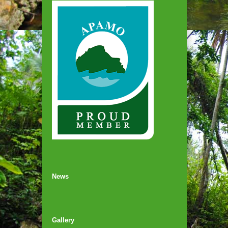
News
Gallery