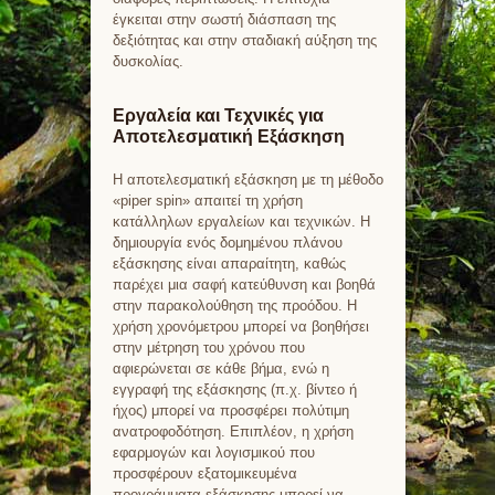
έγκειται στην σωστή διάσπαση της
δεξιότητας και στην σταδιακή αύξηση της
δυσκολίας.
Εργαλεία και Τεχνικές για
Αποτελεσματική Εξάσκηση
Η αποτελεσματική εξάσκηση με τη μέθοδο
«piper spin» απαιτεί τη χρήση
κατάλληλων εργαλείων και τεχνικών. Η
δημιουργία ενός δομημένου πλάνου
εξάσκησης είναι απαραίτητη, καθώς
παρέχει μια σαφή κατεύθυνση και βοηθά
στην παρακολούθηση της προόδου. Η
χρήση χρονόμετρου μπορεί να βοηθήσει
στην μέτρηση του χρόνου που
αφιερώνεται σε κάθε βήμα, ενώ η
εγγραφή της εξάσκησης (π.χ. βίντεο ή
ήχος) μπορεί να προσφέρει πολύτιμη
ανατροφοδότηση. Επιπλέον, η χρήση
εφαρμογών και λογισμικού που
προσφέρουν εξατομικευμένα
προγράμματα εξάσκησης μπορεί να