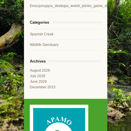
Emocjonująca_strategia_wokół_plinko_game_dla_pasjonatów
Categories
Spanish Creek
Wildlife Sanctuary
Archives
August 2026
July 2026
June 2026
December 2015