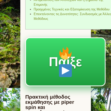
Επιμονής
Προηγμένες Τεχνικές και Εξατομίκευση της Μεθόδου
Επεκτείνοντας τις Δυνατότητες: Συνδυασμός με Άλλε
Μεθόδους
Παίξε
Πρακτική μέθοδος
εκμάθησης με piper
spin και