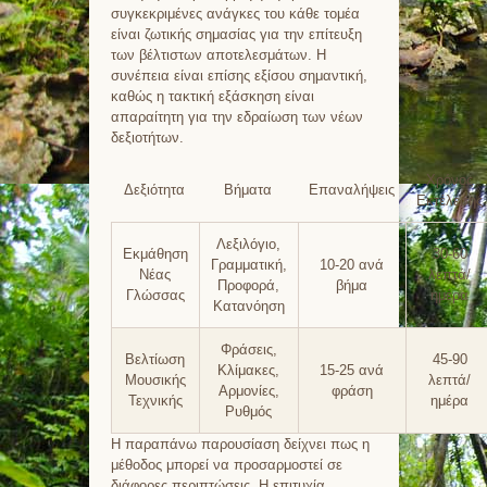
συγκεκριμένες ανάγκες του κάθε τομέα
είναι ζωτικής σημασίας για την επίτευξη
των βέλτιστων αποτελεσμάτων. Η
συνέπεια είναι επίσης εξίσου σημαντική,
καθώς η τακτική εξάσκηση είναι
απαραίτητη για την εδραίωση των νέων
δεξιοτήτων.
Χρόνος
Δεξιότητα
Βήματα
Επαναλήψεις
Εκτέλεσης
Λεξιλόγιο,
Εκμάθηση
30-60
Γραμματική,
10-20 ανά
Νέας
λεπτά/
Προφορά,
βήμα
Γλώσσας
ημέρα
Κατανόηση
Φράσεις,
Βελτίωση
45-90
Κλίμακες,
15-25 ανά
Μουσικής
λεπτά/
Αρμονίες,
φράση
Τεχνικής
ημέρα
Ρυθμός
Η παραπάνω παρουσίαση δείχνει πως η
μέθοδος μπορεί να προσαρμοστεί σε
διάφορες περιπτώσεις. Η επιτυχία