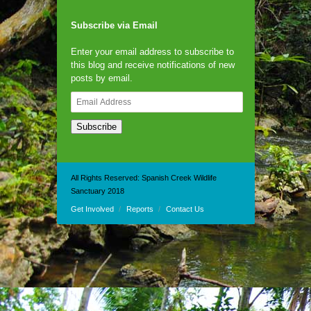
Subscribe via Email
Enter your email address to subscribe to
this blog and receive notifications of new
posts by email.
Email
Address
Subscribe
All Rights Reserved: Spanish Creek Wildlife
Sanctuary 2018
Get Involved
Reports
Contact Us