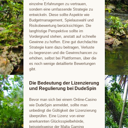
einzelne Erfahrungen zu vertrauen,
sondern eine umfassende Strategie zu
entwickeln. Diese sollte Aspekte wie
Budgetmanagement, Spielauswahl und
Risikobewertung berücksichtigen. Die
langfristige Perspektive sollte im
Vordergrund stehen, anstatt auf schnelle
Gewinne zu hoffen. Eine gut durchdachte
Strategie kann dazu beitragen, Verluste
zu begrenzen und die Gewinnchancen zu
erhöhen, selbst bei Plattformen, über die
es noch wenige detaillierte Bewertungen
gibt.
Die Bedeutung der Lizenzierung
und Regulierung bei DudeSpin
Bevor man sich bei einem Online-Casino
wie DudeSpin anmeldet, sollte man
unbedingt die Gültigkeit der Lizenzierung
überprüfen. Eine Lizenz von einer
anerkannten Glücksspielbehörde,
beispielsweise der Malta Gaming