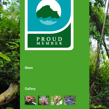
News
Gallery