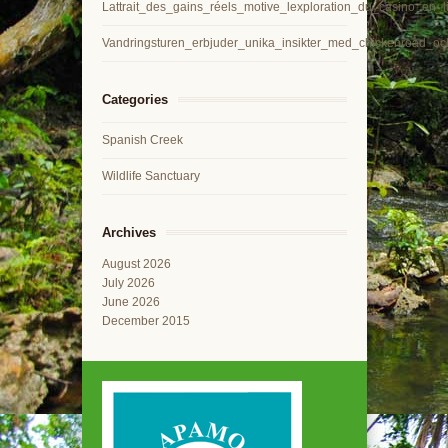
Lattrait_des_gains_réels_motive_lexploration_du_casino_en_l
Vandringsturen_erbjuder_unika_insikter_med_chickenroad_o
Categories
Spanish Creek
Wildlife Sanctuary
Archives
August 2026
July 2026
June 2026
December 2015