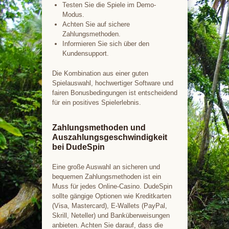
Testen Sie die Spiele im Demo-
Modus.
Achten Sie auf sichere
Zahlungsmethoden.
Informieren Sie sich über den
Kundensupport.
Die Kombination aus einer guten
Spielauswahl, hochwertiger Software und
fairen Bonusbedingungen ist entscheidend
für ein positives Spielerlebnis.
Zahlungsmethoden und
Auszahlungsgeschwindigkeit
bei DudeSpin
Eine große Auswahl an sicheren und
bequemen Zahlungsmethoden ist ein
Muss für jedes Online-Casino. DudeSpin
sollte gängige Optionen wie Kreditkarten
(Visa, Mastercard), E-Wallets (PayPal,
Skrill, Neteller) und Banküberweisungen
anbieten. Achten Sie darauf, dass die