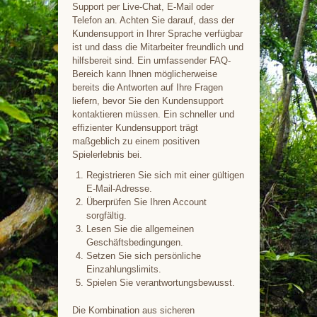
Support per Live-Chat, E-Mail oder
Telefon an. Achten Sie darauf, dass der
Kundensupport in Ihrer Sprache verfügbar
ist und dass die Mitarbeiter freundlich und
hilfsbereit sind. Ein umfassender FAQ-
Bereich kann Ihnen möglicherweise
bereits die Antworten auf Ihre Fragen
liefern, bevor Sie den Kundensupport
kontaktieren müssen. Ein schneller und
effizienter Kundensupport trägt
maßgeblich zu einem positiven
Spielerlebnis bei.
Registrieren Sie sich mit einer gültigen
E-Mail-Adresse.
Überprüfen Sie Ihren Account
sorgfältig.
Lesen Sie die allgemeinen
Geschäftsbedingungen.
Setzen Sie sich persönliche
Einzahlungslimits.
Spielen Sie verantwortungsbewusst.
Die Kombination aus sicheren