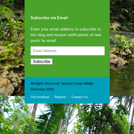
Subscribe via Email
Enter your email address to subscribe to
this blog and receive notifications of new
posts by email.
Email
Address
Subscribe
All Rights Reserved: Spanish Creek Wildlife
Sanctuary 2018
Get Involved
Reports
Contact Us