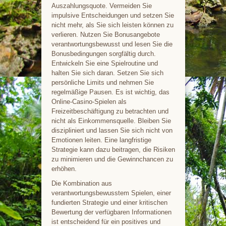
Auszahlungsquote. Vermeiden Sie
impulsive Entscheidungen und setzen Sie
nicht mehr, als Sie sich leisten können zu
verlieren. Nutzen Sie Bonusangebote
verantwortungsbewusst und lesen Sie die
Bonusbedingungen sorgfältig durch.
Entwickeln Sie eine Spielroutine und
halten Sie sich daran. Setzen Sie sich
persönliche Limits und nehmen Sie
regelmäßige Pausen. Es ist wichtig, das
Online-Casino-Spielen als
Freizeitbeschäftigung zu betrachten und
nicht als Einkommensquelle. Bleiben Sie
diszipliniert und lassen Sie sich nicht von
Emotionen leiten. Eine langfristige
Strategie kann dazu beitragen, die Risiken
zu minimieren und die Gewinnchancen zu
erhöhen.
Die Kombination aus
verantwortungsbewusstem Spielen, einer
fundierten Strategie und einer kritischen
Bewertung der verfügbaren Informationen
ist entscheidend für ein positives und