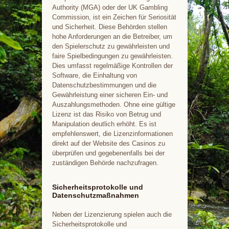
Authority (MGA) oder der UK Gambling
Commission, ist ein Zeichen für Seriosität
und Sicherheit. Diese Behörden stellen
hohe Anforderungen an die Betreiber, um
den Spielerschutz zu gewährleisten und
faire Spielbedingungen zu gewährleisten.
Dies umfasst regelmäßige Kontrollen der
Software, die Einhaltung von
Datenschutzbestimmungen und die
Gewährleistung einer sicheren Ein- und
Auszahlungsmethoden. Ohne eine gültige
Lizenz ist das Risiko von Betrug und
Manipulation deutlich erhöht. Es ist
empfehlenswert, die Lizenzinformationen
direkt auf der Website des Casinos zu
überprüfen und gegebenenfalls bei der
zuständigen Behörde nachzufragen.
Sicherheitsprotokolle und
Datenschutzmaßnahmen
Neben der Lizenzierung spielen auch die
Sicherheitsprotokolle und