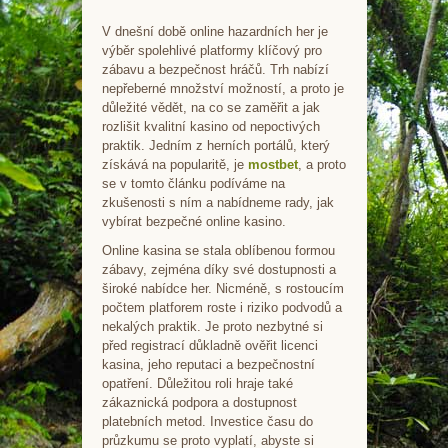
V dnešní době online hazardních her je
výběr spolehlivé platformy klíčový pro
zábavu a bezpečnost hráčů. Trh nabízí
nepřeberné množství možností, a proto je
důležité vědět, na co se zaměřit a jak
rozlišit kvalitní kasino od nepoctivých
praktik. Jedním z herních portálů, který
získává na popularitě, je
mostbet
, a proto
se v tomto článku podíváme na
zkušenosti s ním a nabídneme rady, jak
vybírat bezpečné online kasino.
Online kasina se stala oblíbenou formou
zábavy, zejména díky své dostupnosti a
široké nabídce her. Nicméně, s rostoucím
počtem platforem roste i riziko podvodů a
nekalých praktik. Je proto nezbytné si
před registrací důkladně ověřit licenci
kasina, jeho reputaci a bezpečnostní
opatření. Důležitou roli hraje také
zákaznická podpora a dostupnost
platebních metod. Investice času do
průzkumu se proto vyplatí, abyste si