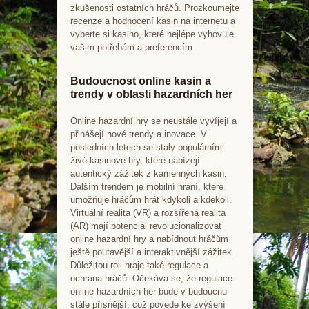
zkušenosti ostatních hráčů. Prozkoumejte
recenze a hodnocení kasin na internetu a
vyberte si kasino, které nejlépe vyhovuje
vašim potřebám a preferencím.
Budoucnost online kasin a
trendy v oblasti hazardních her
Online hazardní hry se neustále vyvíjejí a
přinášejí nové trendy a inovace. V
posledních letech se staly populárními
živé kasinové hry, které nabízejí
autentický zážitek z kamenných kasin.
Dalším trendem je mobilní hraní, které
umožňuje hráčům hrát kdykoli a kdekoli.
Virtuální realita (VR) a rozšířená realita
(AR) mají potenciál revolucionalizovat
online hazardní hry a nabídnout hráčům
ještě poutavější a interaktivnější zážitek.
Důležitou roli hraje také regulace a
ochrana hráčů. Očekává se, že regulace
online hazardních her bude v budoucnu
stále přísnější, což povede ke zvýšení