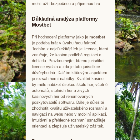
mohli užít bezpečnou a příjemnou hru.
Důkladná analýza platformy
Mostbet
Při hodnocení platformy jako je
mostbet
je potřeba brát v úvahu řadu faktorů.
Jedním z nejdůležitějších je licence, která
zaručuje, že kasino podléhá regulaci a
dohledu. Prozkoumejte, kterou jurisdikci
licence vydala a zda je tato jurisdikce
důvěryhodná. Dalším klíčovým aspektem
je rozsah herní nabídky. Kvalitní kasino
by mělo nabízet širokou škálu her, včetně
automatů, stolních her a živých
kasinových her od renomovaných
poskytovatelů softwaru. Dále je důležité
zhodnotit kvalitu uživatelského rozhraní a
navigaci na webu nebo v mobilní aplikaci.
Intuitivní a přehledné rozhraní usnadňuje
orientaci a zlepšuje uživatelský zážitek.