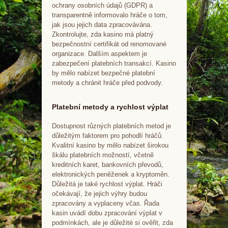
ochrany osobních údajů (GDPR) a
transparentně informovalo hráče o tom,
jak jsou jejich data zpracovávána.
Zkontrolujte, zda kasino má platný
bezpečnostní certifikát od renomované
organizace. Dalším aspektem je
zabezpečení platebních transakcí. Kasino
by mělo nabízet bezpečné platební
metody a chránit hráče před podvody.
Platební metody a rychlost výplat
Dostupnost různých platebních metod je
důležitým faktorem pro pohodlí hráčů.
Kvalitní kasino by mělo nabízet širokou
škálu platebních možností, včetně
kreditních karet, bankovních převodů,
elektronických peněženek a kryptoměn.
Důležitá je také rychlost výplat. Hráči
očekávají, že jejich výhry budou
zpracovány a vyplaceny včas. Řada
kasin uvádí dobu zpracování výplat v
podmínkách, ale je důležité si ověřit, zda