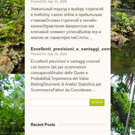
Posted On July 14, 2026
Уникальный подход к выбору стратегий
в mellstroy casino online и прибыльным
ставкамОсновы стратегий в онлайн-
казиноУправление банкроллом как
ключевой элемент успехаВыбор игр и
анализ их характеристикСлоты:…
Eccellenti_previsioni_e_vantaggi_concreti_co
Posted On July 19, 2026
Eccellenti previsioni e vantaggi concreti
con booms bet per scommesse
consapevoliAnalisi delle Quote e
ProbabilitàL'Importanza del Value
BettingStrumenti di Analisi Statistica per
ScommesseFattori da Considerare…
Recent Posts