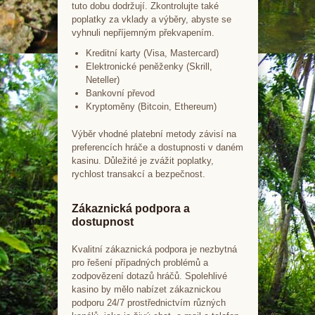
tuto dobu dodržují. Zkontrolujte také
poplatky za vklady a výběry, abyste se
vyhnuli nepříjemným překvapením.
Kreditní karty (Visa, Mastercard)
Elektronické peněženky (Skrill,
Neteller)
Bankovní převod
Kryptoměny (Bitcoin, Ethereum)
Výběr vhodné platební metody závisí na
preferencích hráče a dostupnosti v daném
kasinu. Důležité je zvážit poplatky,
rychlost transakcí a bezpečnost.
Zákaznická podpora a
dostupnost
Kvalitní zákaznická podpora je nezbytná
pro řešení případných problémů a
zodpovězení dotazů hráčů. Spolehlivé
kasino by mělo nabízet zákaznickou
podporu 24/7 prostřednictvím různých