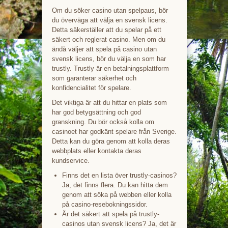
Om du söker casino utan spelpaus, bör
du överväga att välja en svensk licens.
Detta säkerställer att du spelar på ett
säkert och reglerat casino. Men om du
ändå väljer att spela på casino utan
svensk licens, bör du välja en som har
trustly. Trustly är en betalningsplattform
som garanterar säkerhet och
konfidencialitet för spelare.
Det viktiga är att du hittar en plats som
har god betygsättning och god
granskning. Du bör också kolla om
casinoet har godkänt spelare från Sverige.
Detta kan du göra genom att kolla deras
webbplats eller kontakta deras
kundservice.
Finns det en lista över trustly-casinos?
Ja, det finns flera. Du kan hitta dem
genom att söka på webben eller kolla
på casino-resebokningssidor.
Är det säkert att spela på trustly-
casinos utan svensk licens? Ja, det är