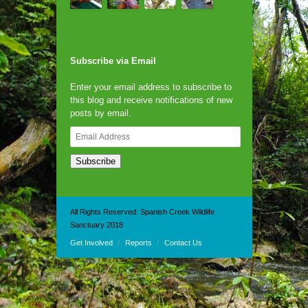
Subscribe via Email
Enter your email address to subscribe to
this blog and receive notifications of new
posts by email.
Email
Address
Subscribe
All Rights Reserved: Spanish Creek Wildlife
Sanctuary 2018
Get Involved
Reports
Contact Us