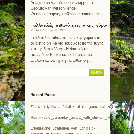
Analyseren van WeddenschappenHet
Gebruik van Verschillende
WeddenschapstypenRisicomanagement…
Πολλαπλές_πιθανότητες_νίκης_γύρω_από_το_pli
Posted On July 31, 2026
Πολλαπλές πιθανότητες νίκης γύρω από
το plinko online για τους λάτρεις της τύχης
και της διασκέδασηςΗ Φυσική του
παιχνιδιού Plinko και οι Παράμετροι
ΕπιλογήςΣτρατηγική Τοποθέτηση…
Recent Posts
Zábavná_fyzika_a_štěstí_v_plinko_game_nabízejí_vzrušující
Remarkable_gameplay_awaits_with_chicken_road_and_challeng
Erfolgreiche_Strategien_von_Echtgeld-