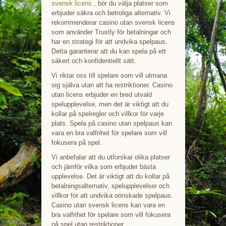
svensk licens
, bör du välja platser som
erbjuder säkra och betroliga alternativ. Vi
rekommenderar casino utan svensk licens
som använder Trustly för betalningar och
har en strategi för att undvika spelpaus.
Detta garanterar att du kan spela på ett
säkert och konfidentiellt sätt.
Vi riktar oss till spelare som vill utmana
sig själva utan att ha restriktioner. Casino
utan licens erbjuder en bred utvald
spelupplevelse, men det är viktigt att du
kollar på spelregler och villkor för varje
plats. Spela på casino utan spelpaus kan
vara en bra valfrihet för spelare som vill
fokusera på spel.
Vi anbefalar att du utforskar olika platser
och jämför vilka som erbjuder bästa
upplevelse. Det är viktigt att du kollar på
betalningsalternativ, spelupplevelser och
villkor för att undvika oönskade spelpaus.
Casino utan svensk licens kan vara en
bra valfrihet för spelare som vill fokusera
på spel utan restriktioner.