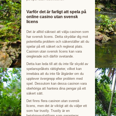
Varför det är farligt att spela på
online casino utan svensk
licens
Det är alltid säkrast att välja casinon som
har svensk licens. Detta skyddar dig mot
potentiella problem och säkerställer att du
spelar på ett säkert och reglerat plats.
Casinon utan svensk licens kan vara
oreglerade och därför ovetande.
Detta kan leda till att du inte får skydd av
spelanspråkets rättigheter, vilket kan
innebära att du inte får åtgärder om du
upplever övergrepp eller problem med
spel. Dessutom kan dessa casinon vara
obehöriga att hantera dina pengar på ett
säkert sätt.
Det finns flera casinon utan svensk
licens, men det är viktigt att du väljer ett
som har trustly. Trustly är en
betalningsplattform som garanterar