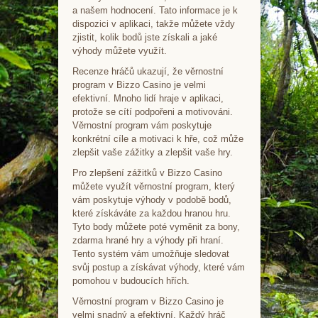
a našem hodnocení. Tato informace je k
dispozici v aplikaci, takže můžete vždy
zjistit, kolik bodů jste získali a jaké
výhody můžete využít.
Recenze hráčů ukazují, že věrnostní
program v Bizzo Casino je velmi
efektivní. Mnoho lidí hraje v aplikaci,
protože se cítí podpořeni a motivováni.
Věrnostní program vám poskytuje
konkrétní cíle a motivaci k hře, což může
zlepšit vaše zážitky a zlepšit vaše hry.
Pro zlepšení zážitků v Bizzo Casino
můžete využít věrnostní program, který
vám poskytuje výhody v podobě bodů,
které získáváte za každou hranou hru.
Tyto body můžete poté vyměnit za bony,
zdarma hrané hry a výhody při hraní.
Tento systém vám umožňuje sledovat
svůj postup a získávat výhody, které vám
pomohou v budoucích hřích.
Věrnostní program v Bizzo Casino je
velmi snadný a efektivní. Každý hráč