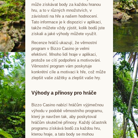
může získávat body za každou hranou
hru, a to v různých množstvích, v
závislosti na hře a našem hodnocení.
Tato informace je k dispozici v aplikaci,
takže můžete vždy zjistit, kolik bodů jste
získali a jaké výhody můžete využít.
Recenze hráčů ukazují, že věrnostní
program v Bizzo Casino je velmi
efektivní. Mnoho lidí hraje v aplikaci,
protože se cítí podpořeni a motivováni.
Věrnostní program vám poskytuje
konkrétní cíle a motivaci k hře, což může
zlepšit vaše zážitky a zlepšit vaše hry.
Výhody a přínosy pro hráče
Bizzo Casino nabízí hráčům výjimečnou
výhodu v podobě věrnostního programu,
který je navržen tak, aby poskytoval
hráčům skutečné přínosy. Každý účastník
programu získává bodů za každou hru,
kterou hraje, a tato body se mohou