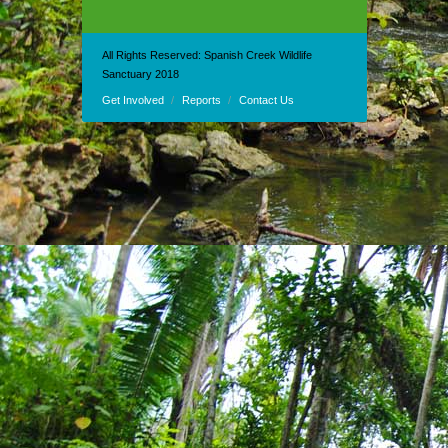
All Rights Reserved: Spanish Creek Wildlife
Sanctuary 2018
Get Involved
Reports
Contact Us