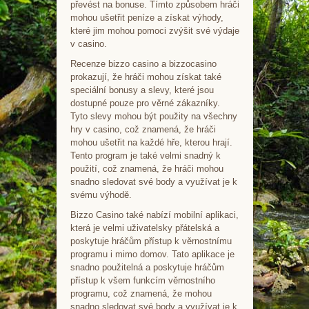
převést na bonuse. Tímto způsobem hráči
mohou ušetřit peníze a získat výhody,
které jim mohou pomoci zvýšit své výdaje
v casino.
Recenze bizzo casino a bizzocasino
prokazují, že hráči mohou získat také
speciální bonusy a slevy, které jsou
dostupné pouze pro věrné zákazníky.
Tyto slevy mohou být použity na všechny
hry v casino, což znamená, že hráči
mohou ušetřit na každé hře, kterou hrají.
Tento program je také velmi snadný k
použití, což znamená, že hráči mohou
snadno sledovat své body a využívat je k
svému výhodě.
Bizzo Casino také nabízí mobilní aplikaci,
která je velmi uživatelsky přátelská a
poskytuje hráčům přístup k věrnostnímu
programu i mimo domov. Tato aplikace je
snadno použitelná a poskytuje hráčům
přístup k všem funkcím věrnostního
programu, což znamená, že mohou
snadno sledovat své body a využívat je k