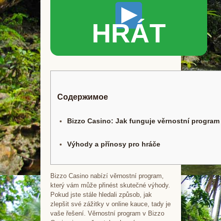
HRÁT
Содержимое
Bizzo Casino: Jak funguje věrnostní program
Výhody a přínosy pro hráče
Bizzo Casino nabízí věrnostní program,
který vám může přinést skutečné výhody.
Pokud jste stále hledali způsob, jak
zlepšit své zážitky v online kauce, tady je
vaše řešení. Věrnostní program v Bizzo