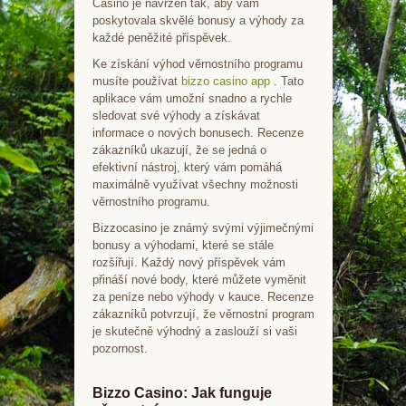
Casino je navržen tak, aby vám
poskytovala skvělé bonusy a výhody za
každé peněžité příspěvek.
Ke získání výhod věrnostního programu
musíte používat
bizzo casino app
. Tato
aplikace vám umožní snadno a rychle
sledovat své výhody a získávat
informace o nových bonusech. Recenze
zákazníků ukazují, že se jedná o
efektivní nástroj, který vám pomáhá
maximálně využívat všechny možnosti
věrnostního programu.
Bizzocasino je známý svými výjimečnými
bonusy a výhodami, které se stále
rozšiřují. Každý nový příspěvek vám
přináší nové body, které můžete vyměnit
za peníze nebo výhody v kauce. Recenze
zákazníků potvrzují, že věrnostní program
je skutečně výhodný a zaslouží si vaši
pozornost.
Bizzo Casino: Jak funguje