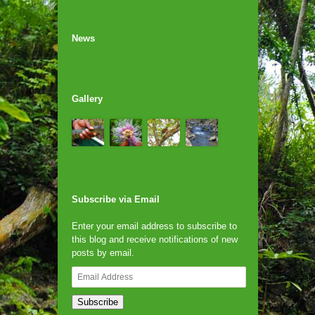
News
Gallery
Subscribe via Email
Enter your email address to subscribe to
this blog and receive notifications of new
posts by email.
Email
Address
Subscribe