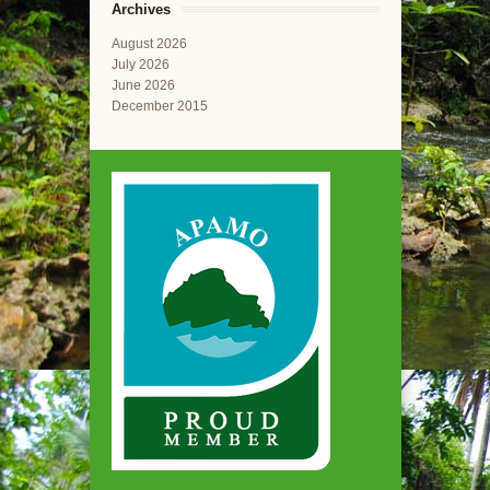
Archives
August 2026
July 2026
June 2026
December 2015