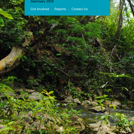
Sanctuary 2018
Get Involved
Reports
Contact Us