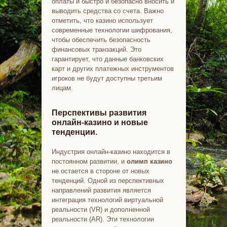
оплаты и быстро и безопасно вносить и
выводить средства со счета. Важно
отметить, что казино использует
современные технологии шифрования,
чтобы обеспечить безопасность
финансовых транзакций. Это
гарантирует, что данные банковских
карт и других платежных инструментов
игроков не будут доступны третьим
лицам.
Перспективы развития
онлайн-казино и новые
тенденции.
Индустрия онлайн-казино находится в
постоянном развитии, и
олимп казино
не остается в стороне от новых
тенденций. Одной из перспективных
направлений развития является
интеграция технологий виртуальной
реальности (VR) и дополненной
реальности (AR). Эти технологии