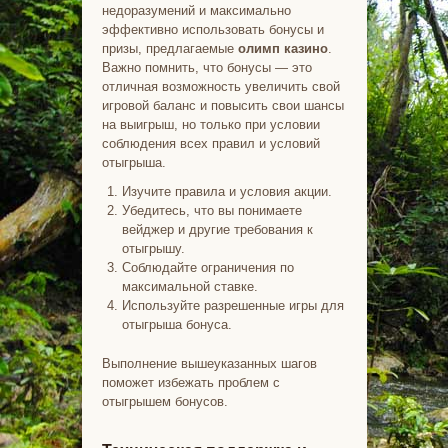
недоразумений и максимально
эффективно использовать бонусы и
призы, предлагаемые
олимп казино
.
Важно помнить, что бонусы — это
отличная возможность увеличить свой
игровой баланс и повысить свои шансы
на выигрыш, но только при условии
соблюдения всех правил и условий
отыгрыша.
Изучите правила и условия акции.
Убедитесь, что вы понимаете
вейджер и другие требования к
отыгрышу.
Соблюдайте ограничения по
максимальной ставке.
Используйте разрешенные игры для
отыгрыша бонуса.
Выполнение вышеуказанных шагов
поможет избежать проблем с
отыгрышем бонусов.