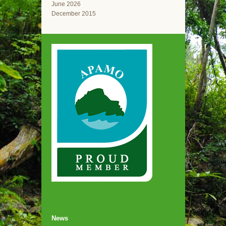
June 2026
December 2015
News