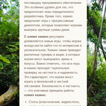
поставщику программного обеспечения.
Это особенно удобно для тех, кто
предпочитает игры определенного
разработчика. Кроме того, казино
предлагает игры с прогрессивным
джекпотом, которые позволяют игрокам
выиграть крупные суммы денег.
В
олимп казино
регулярно
добавляются новые игры, чтобы игроки
всегда могли найти что-то интересное и
увлекательное. Казино также проводит
различные турниры и акции, в которых
игроки могут выигрывать призы и
бонусы. Важно отметить, что все игры
в казино проходят тщательную
проверку на честность и надежность.
Это гарантирует, что игроки могут
играть в безопасной и честной
обстановке. Безопасность и честность
— это ключевые принципы работы
олимп казино
.
Слоты (классические, видеослоты,