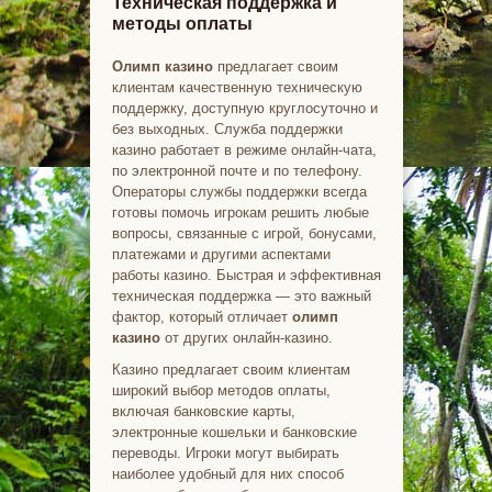
Техническая поддержка и
методы оплаты
Олимп казино
предлагает своим
клиентам качественную техническую
поддержку, доступную круглосуточно и
без выходных. Служба поддержки
казино работает в режиме онлайн-чата,
по электронной почте и по телефону.
Операторы службы поддержки всегда
готовы помочь игрокам решить любые
вопросы, связанные с игрой, бонусами,
платежами и другими аспектами
работы казино. Быстрая и эффективная
техническая поддержка — это важный
фактор, который отличает
олимп
казино
от других онлайн-казино.
Казино предлагает своим клиентам
широкий выбор методов оплаты,
включая банковские карты,
электронные кошельки и банковские
переводы. Игроки могут выбирать
наиболее удобный для них способ