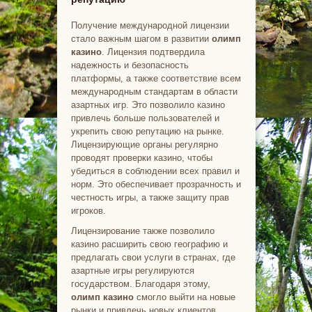
Получение международной лицензии
стало важным шагом в развитии
олимп
казино
. Лицензия подтвердила
надежность и безопасность
платформы, а также соответствие всем
международным стандартам в области
азартных игр. Это позволило казино
привлечь больше пользователей и
укрепить свою репутацию на рынке.
Лицензирующие органы регулярно
проводят проверки казино, чтобы
убедиться в соблюдении всех правил и
норм. Это обеспечивает прозрачность и
честность игры, а также защиту прав
игроков.
Лицензирование также позволило
казино расширить свою географию и
предлагать свои услуги в странах, где
азартные игры регулируются
государством. Благодаря этому,
олимп казино
смогло выйти на новые
рынки и привлечь новых клиентов.