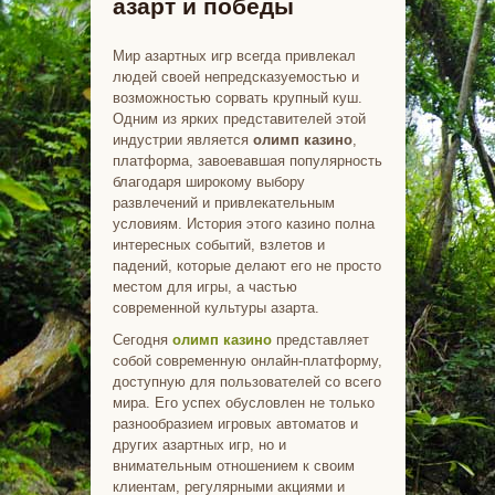
азарт и победы
Мир азартных игр всегда привлекал
людей своей непредсказуемостью и
возможностью сорвать крупный куш.
Одним из ярких представителей этой
индустрии является
олимп казино
,
платформа, завоевавшая популярность
благодаря широкому выбору
развлечений и привлекательным
условиям. История этого казино полна
интересных событий, взлетов и
падений, которые делают его не просто
местом для игры, а частью
современной культуры азарта.
Сегодня
олимп казино
представляет
собой современную онлайн-платформу,
доступную для пользователей со всего
мира. Его успех обусловлен не только
разнообразием игровых автоматов и
других азартных игр, но и
внимательным отношением к своим
клиентам, регулярными акциями и