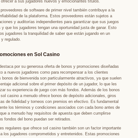
ofrecer a sus jugadores nuevos y emocionantes títulos.
 proveedores de software de primer nivel también contribuye a la
nfiabilidad de la plataforma. Estos proveedores están sujetos a
laciones y auditorías independientes para garantizar que sus juegos
s y que los jugadores tengan una oportunidad justa de ganar. Esto
los jugadores la tranquilidad de saber que están jugando en un
 y regulado.
omociones en Sol Casino
destaca por su generosa oferta de bonos y promociones diseñadas
nto a nuevos jugadores como para recompensar a los clientes
s bonos de bienvenida son particularmente atractivos, ya que suelen
entaje adicional sobre el primer depósito de un jugador, lo que les
zar su experiencia de juego con más fondos. Además de los bonos
 sol casino a menudo ofrece bonos de depósito adicionales, giros
mas de fidelidad y torneos con premios en efectivo. Es fundamental
ente los términos y condiciones asociados con cada bono antes de
 que a menudo hay requisitos de apuesta que deben cumplirse
os fondos del bono puedan ser retirados.
s regulares que ofrece sol casino también son un factor importante
 a los jugadores comprometidos y entretenidos. Estas promociones