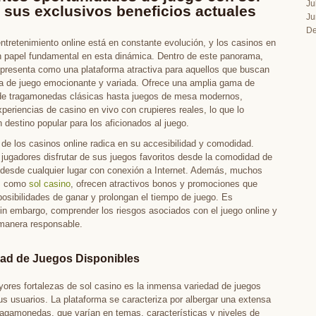
Ju
 sus exclusivos beneficios actuales
Ju
De
ntretenimiento online está en constante evolución, y los casinos en
n papel fundamental en esta dinámica. Dentro de este panorama,
presenta como una plataforma atractiva para aquellos que buscan
a de juego emocionante y variada. Ofrece una amplia gama de
de tragamonedas clásicas hasta juegos de mesa modernos,
periencias de casino en vivo con crupieres reales, lo que lo
 destino popular para los aficionados al juego.
 de los casinos online radica en su accesibilidad y comodidad.
 jugadores disfrutar de sus juegos favoritos desde la comodidad de
desde cualquier lugar con conexión a Internet. Además, muchos
e, como
sol casino
, ofrecen atractivos bonos y promociones que
osibilidades de ganar y prolongan el tiempo de juego. Es
in embargo, comprender los riesgos asociados con el juego online y
 manera responsable.
dad de Juegos Disponibles
ores fortalezas de sol casino es la inmensa variedad de juegos
us usuarios. La plataforma se caracteriza por albergar una extensa
ragamonedas, que varían en temas, características y niveles de