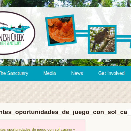
he Sanctuary
Media
News
Get Involved
antes_oportunidades_de_juego_con_sol_cas
ntes oportunidades de juego con sol casino y