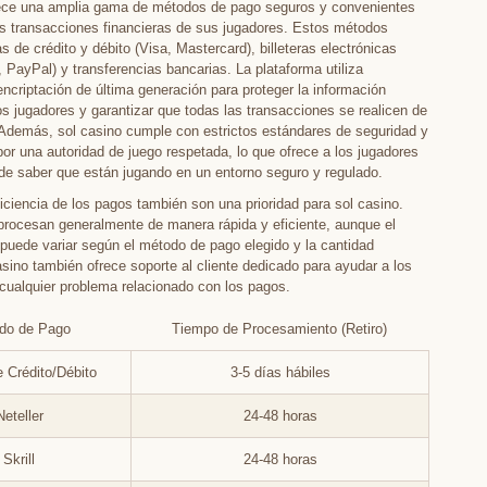
rece una amplia gama de métodos de pago seguros y convenientes
 las transacciones financieras de sus jugadores. Estos métodos
as de crédito y débito (Visa, Mastercard), billeteras electrónicas
ll, PayPal) y transferencias bancarias. La plataforma utiliza
encriptación de última generación para proteger la información
los jugadores y garantizar que todas las transacciones se realicen de
Además, sol casino cumple con estrictos estándares de seguridad y
por una autoridad de juego respetada, lo que ofrece a los jugadores
d de saber que están jugando en un entorno seguro y regulado.
ficiencia de los pagos también son una prioridad para sol casino.
 procesan generalmente de manera rápida y eficiente, aunque el
puede variar según el método de pago elegido y la cantidad
casino también ofrece soporte al cliente dedicado para ayudar a los
cualquier problema relacionado con los pagos.
do de Pago
Tiempo de Procesamiento (Retiro)
e Crédito/Débito
3-5 días hábiles
Neteller
24-48 horas
Skrill
24-48 horas