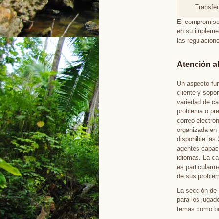
Transfer
El compromiso 
en su impleme
las regulacione
Atención al
Un aspecto fun
cliente y sopo
variedad de ca
problema o pre
correo electró
organizada en s
disponible las
agentes capaci
idiomas. La ca
es particularm
de sus proble
La sección de 
para los juga
temas como bo