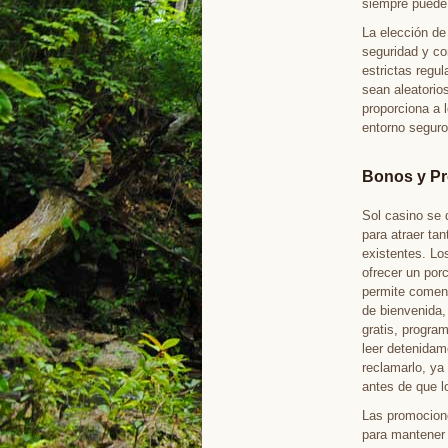
siempre puede 
La elección de
seguridad y co
estrictas regu
sean aleatorio
proporciona a 
entorno seguro
Bonos y Pr
Sol casino se 
para atraer ta
existentes. Lo
ofrecer un porc
permite comen
de bienvenida,
gratis, progra
leer detenidam
reclamarlo, ya
antes de que l
Las promocione
para mantener