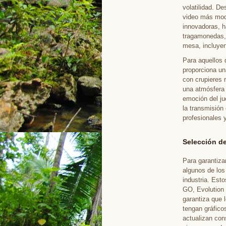
volatilidad. D
video más mode
innovadoras, h
tragamonedas, 
mesa, incluyen
Para aquellos 
proporciona un
con crupieres 
una atmósfera 
emoción del ju
la transmisión
profesionales 
Selección d
Para garantiza
algunos de los
industria. Est
GO, Evolution
garantiza que 
tengan gráfico
actualizan con