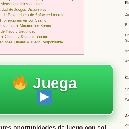
Re
usivos beneficios actuales
sidad de Juegos Disponibles
Zá
n de Proveedores de Software Líderes
Promociones en Sol Casino
Re
rovechar al Máximo los Bonos
de Pago y Seguridad
Er
 al Cliente y Soporte Técnico
Sp
aciones Finales y Juego Responsable
Vi
Ak
Juega
Ca
Sp
Wi
Ar
Au
ntes oportunidades de juego con sol