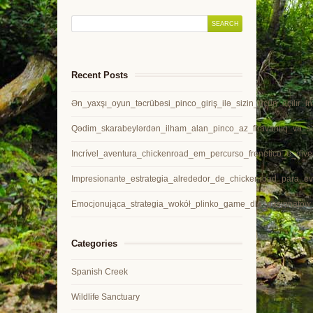
Recent Posts
Ən_yaxşı_oyun_təcrübəsi_pinco_giriş_ilə_sizin_üçün_açılır_in
Qədim_skarabeylərdən_ilham_alan_pinco_az_firavanlıq_və_sə
Incrível_aventura_chickenroad_em_percurso_frenético_e_dive
Impresionante_estrategia_alrededor_de_chickenroad_para_ev
Emocjonująca_strategia_wokół_plinko_game_dla_pasjonatów
Categories
Spanish Creek
Wildlife Sanctuary