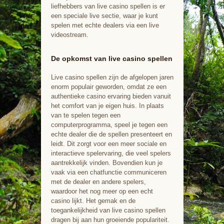
liefhebbers van live casino spellen is er
een speciale live sectie, waar je kunt
spelen met echte dealers via een live
videostream.
De opkomst van live casino spellen
Live casino spellen zijn de afgelopen jaren
enorm populair geworden, omdat ze een
authentieke casino ervaring bieden vanuit
het comfort van je eigen huis. In plaats
van te spelen tegen een
computerprogramma, speel je tegen een
echte dealer die de spellen presenteert en
leidt. Dit zorgt voor een meer sociale en
interactieve spelervaring, die veel spelers
aantrekkelijk vinden. Bovendien kun je
vaak via een chatfunctie communiceren
met de dealer en andere spelers,
waardoor het nog meer op een echt
casino lijkt. Het gemak en de
toegankelijkheid van live casino spellen
dragen bij aan hun groeiende populariteit.