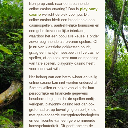
Ben je op zoek naar een spannende
online casino ervaring? Dan is
playjonny
casino
wellicht de plek voor jou. Dit
online casino biedt een breed scala aan
casinospellen, aantrekkelijke bonussen en
een gebruiksvriendelijke interface,
waardoor het een populaire keuze is onder
zowel beginnende als ervaren spelers. Of
je nu van klassieke gokkasten houdt,
graag een handje meespeelt in live casino
spellen, of op zoek bent naar de spanning
van tafelspellen, playjonny casino heeft
voor ieder wat wils.
Het belang van een betrouwbaar en veilig
online casino kan niet worden onderschat.
Spelers willen er zeker van zijn dat hun
persoonlijke en financiële gegevens
beschermd zijn, en dat de spellen eerlijk
verlopen. playjonny casino legt dan ook
grote nadruk op beveiliging en eerlijkheid,
met geavanceerde encryptietechnologieën
en een licentie van een gerenommeerde
kansspelautoriteit. Dit geeft spelers de