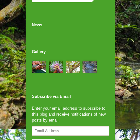
News
Gallery
Subscribe via Email
Enter your email address to subscribe to
this blog and receive notifications of new
posts by email.
Email
Address