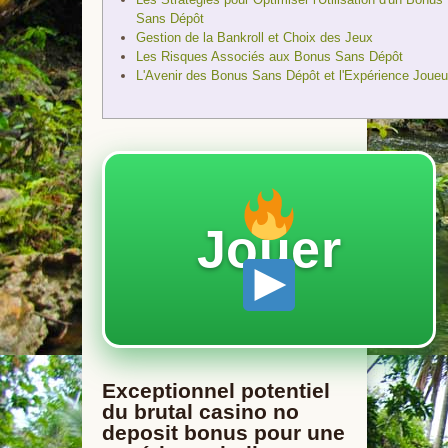
Sans Dépôt
Gestion de la Bankroll et Choix des Jeux
Les Risques Associés aux Bonus Sans Dépôt
L'Avenir des Bonus Sans Dépôt et l'Expérience Joueu
Jouer
Exceptionnel potentiel
du brutal casino no
deposit bonus pour une