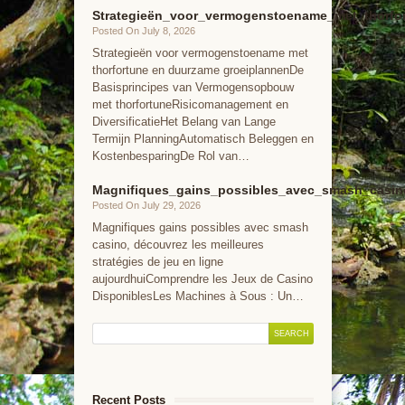
Strategieën_voor_vermogenstoename_met_thorfo
Posted On July 8, 2026
Strategieën voor vermogenstoename met
thorfortune en duurzame groeiplannenDe
Basisprincipes van Vermogensopbouw
met thorfortuneRisicomanagement en
DiversificatieHet Belang van Lange
Termijn PlanningAutomatisch Beleggen en
KostenbesparingDe Rol van…
Magnifiques_gains_possibles_avec_smash_casino
Posted On July 29, 2026
Magnifiques gains possibles avec smash
casino, découvrez les meilleures
stratégies de jeu en ligne
aujourdhuiComprendre les Jeux de Casino
DisponiblesLes Machines à Sous : Un…
Recent Posts