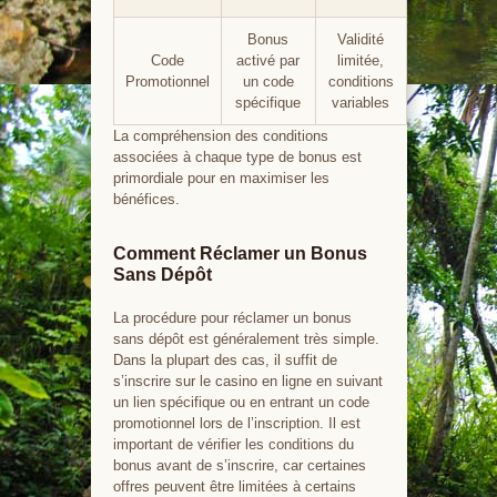
Bonus
Validité
Code
activé par
limitée,
Promotionnel
un code
conditions
spécifique
variables
La compréhension des conditions
associées à chaque type de bonus est
primordiale pour en maximiser les
bénéfices.
Comment Réclamer un Bonus
Sans Dépôt
La procédure pour réclamer un bonus
sans dépôt est généralement très simple.
Dans la plupart des cas, il suffit de
s’inscrire sur le casino en ligne en suivant
un lien spécifique ou en entrant un code
promotionnel lors de l’inscription. Il est
important de vérifier les conditions du
bonus avant de s’inscrire, car certaines
offres peuvent être limitées à certains