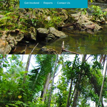
Get Involved
Reports
Contact Us