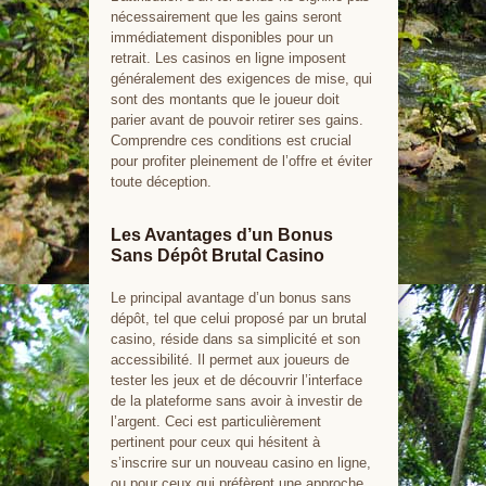
nécessairement que les gains seront
immédiatement disponibles pour un
retrait. Les casinos en ligne imposent
généralement des exigences de mise, qui
sont des montants que le joueur doit
parier avant de pouvoir retirer ses gains.
Comprendre ces conditions est crucial
pour profiter pleinement de l’offre et éviter
toute déception.
Les Avantages d’un Bonus
Sans Dépôt Brutal Casino
Le principal avantage d’un bonus sans
dépôt, tel que celui proposé par un brutal
casino, réside dans sa simplicité et son
accessibilité. Il permet aux joueurs de
tester les jeux et de découvrir l’interface
de la plateforme sans avoir à investir de
l’argent. Ceci est particulièrement
pertinent pour ceux qui hésitent à
s’inscrire sur un nouveau casino en ligne,
ou pour ceux qui préfèrent une approche