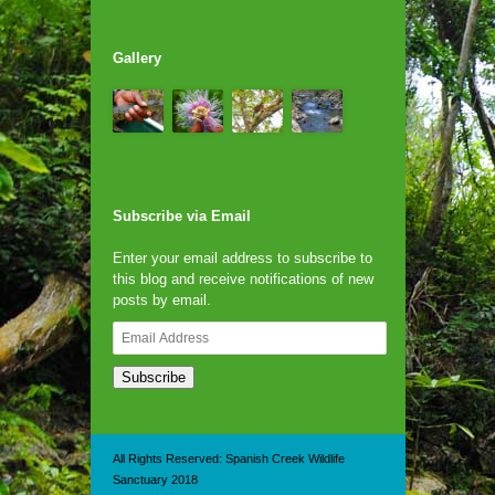
Gallery
Subscribe via Email
Enter your email address to subscribe to
this blog and receive notifications of new
posts by email.
Email
Address
Subscribe
All Rights Reserved: Spanish Creek Wildlife
Sanctuary 2018