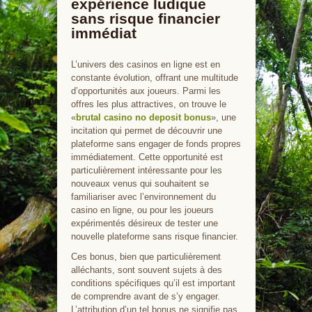
expérience ludique
sans risque financier
immédiat
L’univers des casinos en ligne est en
constante évolution, offrant une multitude
d’opportunités aux joueurs. Parmi les
offres les plus attractives, on trouve le
«
brutal casino no deposit bonus
», une
incitation qui permet de découvrir une
plateforme sans engager de fonds propres
immédiatement. Cette opportunité est
particulièrement intéressante pour les
nouveaux venus qui souhaitent se
familiariser avec l’environnement du
casino en ligne, ou pour les joueurs
expérimentés désireux de tester une
nouvelle plateforme sans risque financier.
Ces bonus, bien que particulièrement
alléchants, sont souvent sujets à des
conditions spécifiques qu’il est important
de comprendre avant de s’y engager.
L’attribution d’un tel bonus ne signifie pas