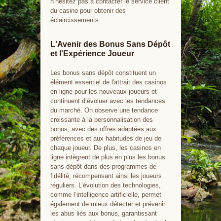
n’hésitez pas à contacter le service client
du casino pour obtenir des
éclaircissements.
L'Avenir des Bonus Sans Dépôt
et l'Expérience Joueur
Les bonus sans dépôt constituent un
élément essentiel de l'attrait des casinos
en ligne pour les nouveaux joueurs et
continuent d’évoluer avec les tendances
du marché. On observe une tendance
croissante à la personnalisation des
bonus, avec des offres adaptées aux
préférences et aux habitudes de jeu de
chaque joueur. De plus, les casinos en
ligne intègrent de plus en plus les bonus
sans dépôt dans des programmes de
fidélité, récompensant ainsi les joueurs
réguliers. L’évolution des technologies,
comme l’intelligence artificielle, permet
également de mieux détecter et prévenir
les abus liés aux bonus, garantissant