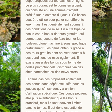
dépôt proposés par les casinos en ligne.
Le plus courant est le bonus en argent,
qui consiste en une somme d’argent
crédité sur le compte du joueur. Ce bonus
peut être utilisé pour parier sur différents
jeux, mais il est généralement soumis à
des conditions de mise. Un autre type de
bonus est le bonus de tours gratuits, qui
permet aux joueurs de faire tourner les
rouleaux d’une machine à sous spécifique
gratuitement. Les gains obtenus grâce à
ces tours gratuits sont souvent soumis à
des conditions de mise également. Il
existe aussi des bonus sous forme de
codes promotionnels, distribués via des
sites partenaires ou des newsletters.
Certains casinos proposent également
des bonus sans dépôt exclusifs pour les
joueurs qui s’inscrivent via un lien
d’affiliation spécifique. Ces bonus peuvent
être plus avantageux que les bonus
standard, mais ils sont souvent limités
dans le temps. Il est donc essentiel de