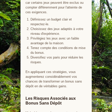
car certains jeux peuvent être exclus ou
compter différemment pour l'atteinte de
ces exigences.
Définissez un budget clair et
respectez-le.
Choisissez des jeux adaptés à votre
niveau d'expérience.
Privilégiez les jeux avec un faible
avantage de la maison.
Tenez compte des conditions de mise
du bonus.
Diversifiez vos paris pour réduire les
risques.
En appliquant ces stratégies, vous
augmenterez considérablement vos
chances de transformer un bonus sans
dépôt en de véritables gains.
Les Risques Associés aux
Bonus Sans Dépôt