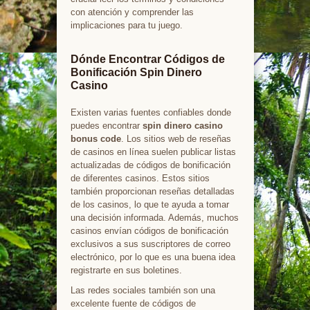
con atención y comprender las
implicaciones para tu juego.
Dónde Encontrar Códigos de
Bonificación Spin Dinero
Casino
Existen varias fuentes confiables donde
puedes encontrar
spin dinero casino
bonus code
. Los sitios web de reseñas
de casinos en línea suelen publicar listas
actualizadas de códigos de bonificación
de diferentes casinos. Estos sitios
también proporcionan reseñas detalladas
de los casinos, lo que te ayuda a tomar
una decisión informada. Además, muchos
casinos envían códigos de bonificación
exclusivos a sus suscriptores de correo
electrónico, por lo que es una buena idea
registrarte en sus boletines.
Las redes sociales también son una
excelente fuente de códigos de