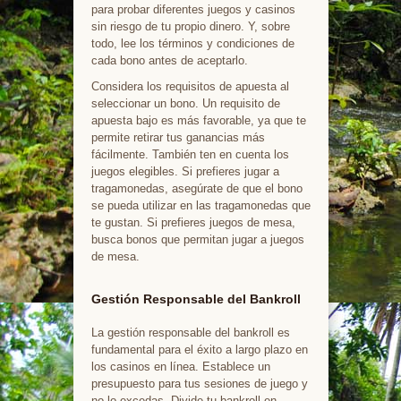
para probar diferentes juegos y casinos
sin riesgo de tu propio dinero. Y, sobre
todo, lee los términos y condiciones de
cada bono antes de aceptarlo.
Considera los requisitos de apuesta al
seleccionar un bono. Un requisito de
apuesta bajo es más favorable, ya que te
permite retirar tus ganancias más
fácilmente. También ten en cuenta los
juegos elegibles. Si prefieres jugar a
tragamonedas, asegúrate de que el bono
se pueda utilizar en las tragamonedas que
te gustan. Si prefieres juegos de mesa,
busca bonos que permitan jugar a juegos
de mesa.
Gestión Responsable del Bankroll
La gestión responsable del bankroll es
fundamental para el éxito a largo plazo en
los casinos en línea. Establece un
presupuesto para tus sesiones de juego y
no lo excedas. Divide tu bankroll en