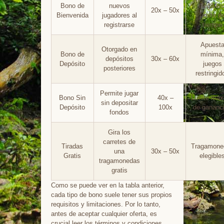
Bono de
nuevos
elegibles
20x – 50x
Bienvenida
jugadores al
límite d
registrarse
tiempo
Apuest
Otorgado en
Bono de
mínima,
depósitos
30x – 60x
Depósito
juegos
posteriores
restringid
Permite jugar
Bono Sin
40x –
Límite máx
sin depositar
Depósito
100x
de gananc
fondos
Gira los
carretes de
Tiradas
Tragamone
una
30x – 50x
Gratis
elegible
tragamonedas
gratis
Como se puede ver en la tabla anterior,
cada tipo de bono suele tener sus propios
requisitos y limitaciones. Por lo tanto,
antes de aceptar cualquier oferta, es
crucial leer los términos y condiciones