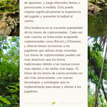
de apuestas, y luego ofrecerles bonos y
promociones a medida. Esto puede
mejorar significativamente la experiencia
del jugador y aumentar la lealtad al
casino.
Otra tendencia es la creciente popularidad
de los bonos de criptomonedas. Cada vez
más casinos en línea están aceptando
criptomonedas como Bitcoin y Ethereum,
y ofrecen bonos exclusivos a los
jugadores que utilizan estas monedas.
Los bonos de criptomonedas pueden ser
más atractivos que los bonos
tradicionales debido a las transacciones
más rápidas y las tarifas más bajas. El
futuro de los bonos de casino promete ser
aún más emocionante, con nuevas
tecnologías y estrategias que se
implementarán para atraer y retener a los
jugadores.