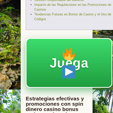
Impacto de las Regulaciones en las Promociones de
Casinos
Tendencias Futuras en Bonos de Casino y el Uso de
Códigos
Juega
Estrategias efectivas y
promociones con spin
dinero casino bonus