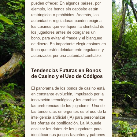
pueden ofrecer. En algunos países, por
ejemplo, los bonos sin depósito están
restringidos o prohibidos. Además, las
autoridades reguladoras pueden exigir a
los casinos que verifiquen la identidad de
los jugadores antes de otorgarles un
bono, para evitar el fraude y el blanqueo
de dinero. Es importante elegir casinos en
línea que estén debidamente regulados y
autorizados por una autoridad confiable.
Tendencias Futuras en Bonos
de Casino y el Uso de Códigos
El panorama de los bonos de casino está
en constante evolución, impulsado por la
innovación tecnológica y los cambios en
las preferencias de los jugadores. Una de
las tendencias emergentes es el uso de la
inteligencia artificial (IA) para personalizar
las ofertas de bonificación. La IA puede
analizar los datos de los jugadores para
identificar sus juegos favoritos y patrones