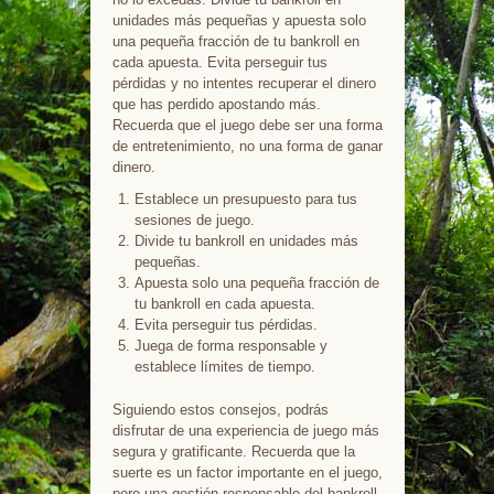
unidades más pequeñas y apuesta solo
una pequeña fracción de tu bankroll en
cada apuesta. Evita perseguir tus
pérdidas y no intentes recuperar el dinero
que has perdido apostando más.
Recuerda que el juego debe ser una forma
de entretenimiento, no una forma de ganar
dinero.
Establece un presupuesto para tus
sesiones de juego.
Divide tu bankroll en unidades más
pequeñas.
Apuesta solo una pequeña fracción de
tu bankroll en cada apuesta.
Evita perseguir tus pérdidas.
Juega de forma responsable y
establece límites de tiempo.
Siguiendo estos consejos, podrás
disfrutar de una experiencia de juego más
segura y gratificante. Recuerda que la
suerte es un factor importante en el juego,
pero una gestión responsable del bankroll