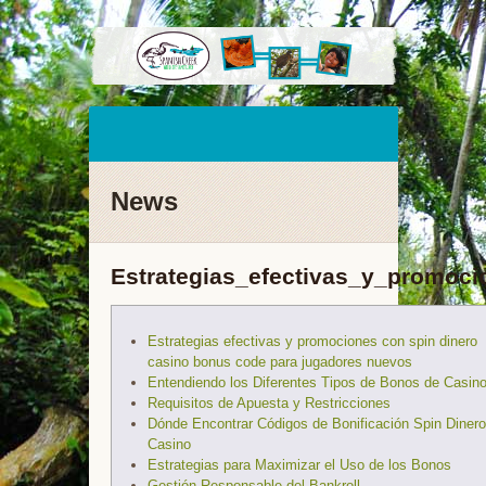
News
Estrategias_efectivas_y_promoc
Estrategias efectivas y promociones con spin dinero
casino bonus code para jugadores nuevos
Entendiendo los Diferentes Tipos de Bonos de Casin
Requisitos de Apuesta y Restricciones
Dónde Encontrar Códigos de Bonificación Spin Dinero
Casino
Estrategias para Maximizar el Uso de los Bonos
Gestión Responsable del Bankroll