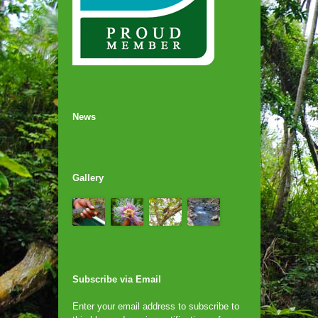
News
Gallery
Subscribe via Email
Enter your email address to subscribe to