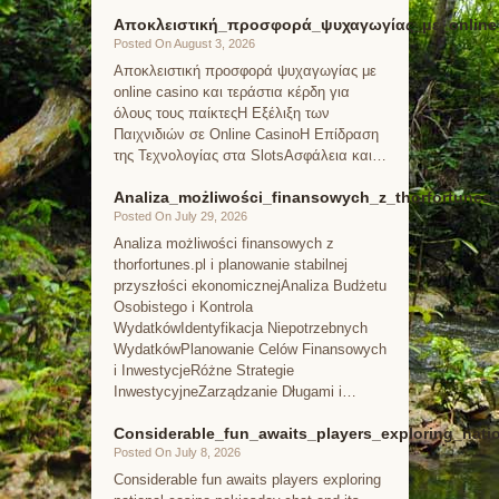
Αποκλειστική_προσφορά_ψυχαγωγίας_με_online
Posted On August 3, 2026
Αποκλειστική προσφορά ψυχαγωγίας με
online casino και τεράστια κέρδη για
όλους τους παίκτεςΗ Εξέλιξη των
Παιχνιδιών σε Online CasinoΗ Επίδραση
της Τεχνολογίας στα SlotsΑσφάλεια και…
Analiza_możliwości_finansowych_z_thorfortunes_
Posted On July 29, 2026
Analiza możliwości finansowych z
thorfortunes.pl i planowanie stabilnej
przyszłości ekonomicznejAnaliza Budżetu
Osobistego i Kontrola
WydatkówIdentyfikacja Niepotrzebnych
WydatkówPlanowanie Celów Finansowych
i InwestycjeRóżne Strategie
InwestycyjneZarządzanie Długami i…
Considerable_fun_awaits_players_exploring_nati
Posted On July 8, 2026
Considerable fun awaits players exploring