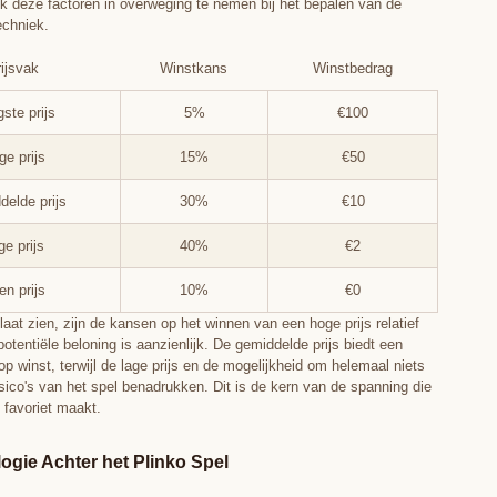
ijk deze factoren in overweging te nemen bij het bepalen van de
echniek.
ijsvak
Winstkans
Winstbedrag
ste prijs
5%
€100
e prijs
15%
€50
elde prijs
30%
€10
ge prijs
40%
€2
n prijs
10%
€0
laat zien, zijn de kansen op het winnen van een hoge prijs relatief
otentiële beloning is aanzienlijk. De gemiddelde prijs biedt een
op winst, terwijl de lage prijs en de mogelijkheid om helemaal niets
isico's van het spel benadrukken. Dit is de kern van de spanning die
n favoriet maakt.
ogie Achter het Plinko Spel