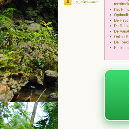
wp_administrator
maximale
Het Prin
Optimali
De Psych
De Rol v
De Varia
Online P
De Toeko
Plinko a