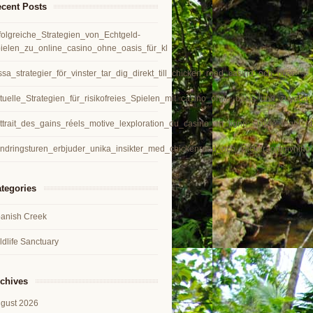
cent Posts
folgreiche_Strategien_von_Echtgeld-
ielen_zu_online_casino_ohne_oasis_für_kl
ssa_strategier_för_vinster_tar_dig_direkt_till_chicken_road_casino_och_ökar
tuelle_Strategien_für_risikofreies_Spielen_mit_casino_ohne_oasis_und_zuverlä
ttrait_des_gains_réels_motive_lexploration_du_casino_en_ligne_suisse_legal_et
ndringsturen_erbjuder_unika_insikter_med_chickenroad_och_vacker_omgivning
tegories
anish Creek
ldlife Sanctuary
chives
gust 2026