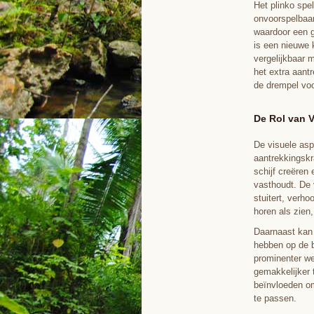
Het plinko spe
onvoorspelbaar
waardoor een g
is een nieuwe 
vergelijkbaar 
het extra aantr
de drempel voo
De Rol van V
De visuele asp
aantrekkingskr
schijf creëren
vasthoudt. De v
stuitert, verh
horen als zien,
Daarnaast kan 
hebben op de b
prominenter w
gemakkelijker 
beïnvloeden om
te passen.