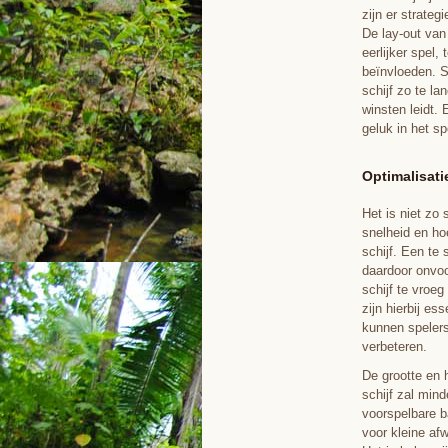
zijn er strate
De lay-out van 
eerlijker spel,
beïnvloeden. S
schijf zo te l
winsten leidt. 
geluk in het spe
Optimalisati
Het is niet zo 
snelheid en ho
schijf. Een te 
daardoor onvoo
schijf te vroe
zijn hierbij e
kunnen spelers
verbeteren.
De grootte en 
schijf zal min
voorspelbare b
voor kleine af