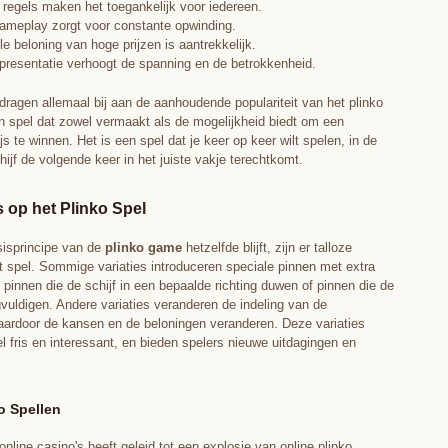
regels maken het toegankelijk voor iedereen.
gameplay zorgt voor constante opwinding.
le beloning van hoge prijzen is aantrekkelijk.
presentatie verhoogt de spanning en de betrokkenheid.
dragen allemaal bij aan de aanhoudende populariteit van het plinko
en spel dat zowel vermaakt als de mogelijkheid biedt om een
ijs te winnen. Het is een spel dat je keer op keer wilt spelen, in de
ijf de volgende keer in het juiste vakje terechtkomt.
s op het Plinko Spel
sisprincipe van de
plinko game
hetzelfde blijft, zijn er talloze
et spel. Sommige variaties introduceren speciale pinnen met extra
 pinnen die de schijf in een bepaalde richting duwen of pinnen die de
vuldigen. Andere variaties veranderen de indeling van de
aardoor de kansen en de beloningen veranderen. Deze variaties
l fris en interessant, en bieden spelers nieuwe uitdagingen en
.
o Spellen
nline casino's heeft geleid tot een explosie van online plinko