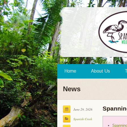
Home
About Us
T
News
Spannin
June 29, 2026
Spanish Creek
Spanning