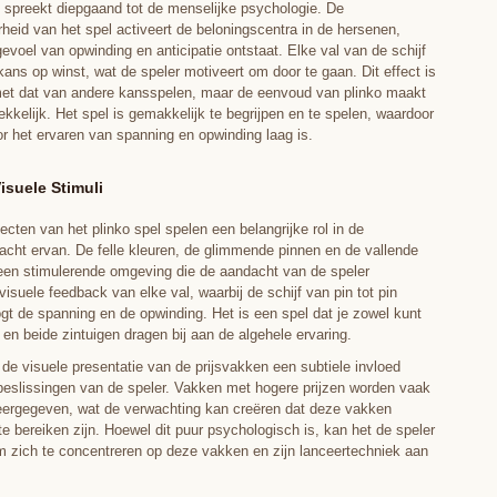
l spreekt diepgaand tot de menselijke psychologie. De
heid van het spel activeert de beloningscentra in de hersenen,
evoel van opwinding en anticipatie ontstaat. Elke val van de schijf
kans op winst, wat de speler motiveert om door te gaan. Dit effect is
met dat van andere kansspelen, maar de eenvoud van plinko maakt
ekkelijk. Het spel is gemakkelijk te begrijpen en te spelen, waardoor
r het ervaren van spanning en opwinding laag is.
isuele Stimuli
ecten van het plinko spel spelen een belangrijke rol in de
acht ervan. De felle kleuren, de glimmende pinnen en de vallende
 een stimulerende omgeving die de aandacht van de speler
isuele feedback van elke val, waarbij de schijf van pin tot pin
oogt de spanning en de opwinding. Het is een spel dat je zowel kunt
 en beide zintuigen dragen bij aan de algehele ervaring.
de visuele presentatie van de prijsvakken een subtiele invloed
eslissingen van de speler. Vakken met hogere prijzen worden vaak
eergegeven, wat de verwachting kan creëren dat deze vakken
te bereiken zijn. Hoewel dit puur psychologisch is, kan het de speler
 zich te concentreren op deze vakken en zijn lanceertechniek aan