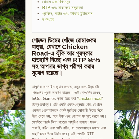
বোনাস এবং বিপদসমূহ
RTP এবং সাফল্যের সম্ভাবনা
গ্রাফিক্স, সাউন্ড এবং ইউজার ইন্টারফেস
উপসংহার
গোল্ডেন ডিমের খোঁজে রোমাঞ্চকর
যাত্রা, যেখানে Chicken
Road-এ ঝুঁকি আর পুরস্কার
হাতছানি দিচ্ছে এবং RTP ৯৮%
সহ আপনার ভাগ্য পরীক্ষা করার
সুযোগ রয়েছে।
আধুনিক অনলাইন জুয়ার জগতে, নতুন এবং উদ্ভাবনী
গেমগুলির প্রতি আকর্ষণ বাড়ছে। এই গেমগুলির মধ্যে,
InOut Games দ্বারা তৈরি করা “
chicken road
”
উল্লেখযোগ্য। এটি একটি একক-প্লেয়ার গেম, যেখানে
একজন খেলোয়াড়কে একটি মুরগিকে সোনালী ডিমের দিকে
নিয়ে যেতে হয়, পথে বিপদ এবং বোনাস সংগ্রহ করতে হয়।
গেমটিতে চারটি ভিন্ন স্তরের অসুবিধা রয়েছে: সহজ,
মাঝারি, কঠিন এবং অতি কঠিন, যা খেলোয়াড়ের দক্ষতা এবং
সাহসিকতার উপর নির্ভর করে। এই গেমটির RTP