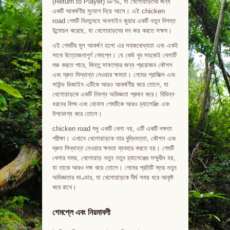
(Return to Player) ৯৮%, যা খেলোয়াড়দের জন্য
একটি আকর্ষণীয় সুযোগ নিয়ে আসে। এই chicken
road গেমটি নিঃসন্দেহে অনলাইন জুয়ার একটি নতুন দিগন্ত
উন্মোচন করেছে, যা খেলোয়াড়দের মন জয় করতে সক্ষম।
এই গেমটির মূল আকর্ষণ হলো এর সহজবোধ্যতা এবং একই
সাথে উত্তেজনাপূর্ণ গেমপ্লে। যে কেউ খুব সহজেই খেলাটি
শুরু করতে পারে, কিন্তু সাফল্যের জন্য প্রয়োজন কৌশল
এবং দ্রুত সিদ্ধান্ত নেওয়ার ক্ষমতা। গেমের গ্রাফিক্স এবং
সাউন্ড ডিজাইন এটিকে আরও আকর্ষণীয় করে তোলে, যা
খেলোয়াড়কে একটি নিমগ্ন অভিজ্ঞতা প্রদান করে। বিভিন্ন
ধরনের বিপদ এবং বোনাস গেমটিকে আরও চ্যালেঞ্জিং এবং
উপভোগ্য করে তোলে।
chicken road শুধু একটি খেলা নয়, এটি একটি দক্ষতা
পরীক্ষা। এখানে খেলোয়াড়কে তার বুদ্ধিমত্তা, কৌশল এবং
দ্রুত সিদ্ধান্ত নেওয়ার ক্ষমতা ব্যবহার করতে হয়। গেমটি
খেলার সময়, খেলোয়াড় নতুন নতুন চ্যালেঞ্জের সম্মুখীন হয়,
যা তাকে আরও দক্ষ করে তোলে। গেমের প্রতিটি স্তর নতুন
অভিজ্ঞতার ভাণ্ডার, যা খেলোয়াড়কে দীর্ঘ সময় ধরে আকৃষ্ট
করে রাখে।
গেমপ্লে এবং নিয়মাবলী