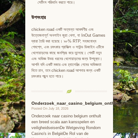
সেটিংস পরিবর্তন করতে পারে।
উপসংহার
chicken road একটি অত্যন্ত আকর্ষণীয় এবং
উত্তেজনাপূর্ণ অনলাইন জুয়া খেলা, যা InOut Games
দ্বারা তৈরি করা হয়েছে। ৯৮% RTP, সহজবোধ্য
গেমপ্লে, এবং চমৎকার গ্রাফিক্স ও সাউন্ড ডিজাইন এটিকে
খেলোয়াড়দের কাছে জনপ্রিয় করে তুলেছে। গেমটি নতুন
এবং অভিজ্ঞ উভয় ধরনের খেলোয়াড়দের জন্য উপযুক্ত।
আপনি যদি একটি মজার এবং চ্যালেঞ্জিং গেমের অভিজ্ঞতা
নিতে চান, তবে chicken road আপনার জন্য একটি
চমৎকার পছন্দ হতে পারে।
Onderzoek_naar_casino_belgium_onthult_een_br
Posted On July 18, 2026
Onderzoek naar casino belgium onthult
een breed scala aan kansspelen en
veiligheidseisenDe Wetgeving Rondom
Casino's in BelgiëDe Rol van de