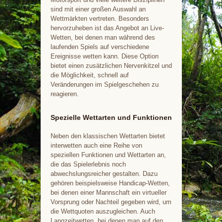
sind mit einer großen Auswahl an
Wettmärkten vertreten. Besonders
hervorzuheben ist das Angebot an Live-
Wetten, bei denen man während des
laufenden Spiels auf verschiedene
Ereignisse wetten kann. Diese Option
bietet einen zusätzlichen Nervenkitzel und
die Möglichkeit, schnell auf
Veränderungen im Spielgeschehen zu
reagieren.
Spezielle Wettarten und Funktionen
Neben den klassischen Wettarten bietet
interwetten auch eine Reihe von
speziellen Funktionen und Wettarten an,
die das Spielerlebnis noch
abwechslungsreicher gestalten. Dazu
gehören beispielsweise Handicap-Wetten,
bei denen einer Mannschaft ein virtueller
Vorsprung oder Nachteil gegeben wird, um
die Wettquoten auszugleichen. Auch
Langzeitwetten, bei denen man auf den