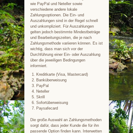
wie PayPal und Neteller sowie
verschiedene andere lokale
Zahlungsoptionen. Die Ein- und
Auszahlungen sind in der Regel schnell
und unkompliziert. Für Auszahlungen
gelten jedoch bestimmte Mindestbeträge
und Bearbeitungszeiten, die je nach
Zahlungsmethode variieren können. Es ist
wichtig, dass man sich vor der
Durchführung einer Ein- oder Auszahlung
über die jeweiligen Bedingungen
informiert.
Kreditkarte (Visa, Mastercard)
Banküberweisung
PayPal
Neteller
Skrill
Sofortüberweisung
Paysafecard
Die große Auswahl an Zahlungsmethoden
sorgt dafür, dass jeder Kunde die für ihn
passende Option finden kann. Interwetten