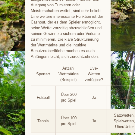
Ausgang von Turnieren oder
Meisterschaften wettet, sind sehr beliebt.
Eine weitere interessante Funktion ist der
Cashout, der es dem Spieler ermöglicht,
seine Wette vorzeitig abzuschließen und
seinen Gewinn zu sichern oder Verluste
zu minimieren. Die klare Strukturierung
der Wettmärkte und die intuitive
Benutzeroberfläche machen es auch
Anfängern leicht, sich zurechtzufinden.
Anzahl
Live-
Besondere
Sportart
Wettmärkte
Wetten
Funktionen
(Beispiel)
verfügbar?
Handicap,
Über 200
Fußball
Ja
Torzahlen,
pro Spiel
Halbzeitwett
Satzwetten,
Über 100
Tennis
Ja
Spielwetten,
pro Spiel
Über/Unter