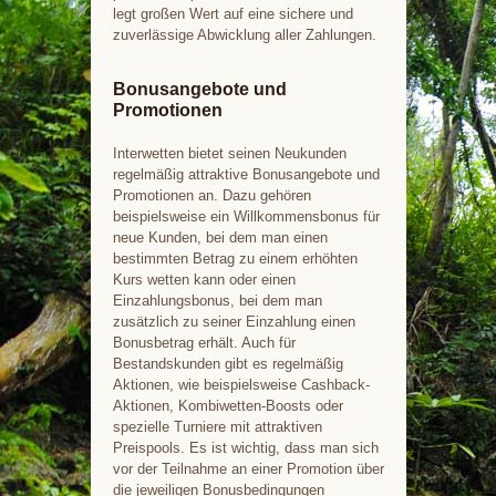
legt großen Wert auf eine sichere und
zuverlässige Abwicklung aller Zahlungen.
Bonusangebote und
Promotionen
Interwetten bietet seinen Neukunden
regelmäßig attraktive Bonusangebote und
Promotionen an. Dazu gehören
beispielsweise ein Willkommensbonus für
neue Kunden, bei dem man einen
bestimmten Betrag zu einem erhöhten
Kurs wetten kann oder einen
Einzahlungsbonus, bei dem man
zusätzlich zu seiner Einzahlung einen
Bonusbetrag erhält. Auch für
Bestandskunden gibt es regelmäßig
Aktionen, wie beispielsweise Cashback-
Aktionen, Kombiwetten-Boosts oder
spezielle Turniere mit attraktiven
Preispools. Es ist wichtig, dass man sich
vor der Teilnahme an einer Promotion über
die jeweiligen Bonusbedingungen