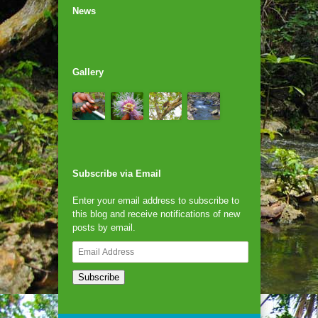
News
Gallery
Subscribe via Email
Enter your email address to subscribe to
this blog and receive notifications of new
posts by email.
Email
Address
Subscribe