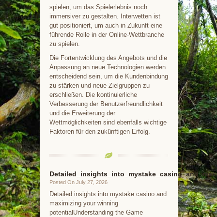
spielen, um das Spielerlebnis noch
immersiver zu gestalten. Interwetten ist
gut positioniert, um auch in Zukunft eine
führende Rolle in der Online-Wettbranche
zu spielen.
Die Fortentwicklung des Angebots und die
Anpassung an neue Technologien werden
entscheidend sein, um die Kundenbindung
zu stärken und neue Zielgruppen zu
erschließen. Die kontinuierliche
Verbesserung der Benutzerfreundlichkeit
und die Erweiterung der
Wettmöglichkeiten sind ebenfalls wichtige
Faktoren für den zukünftigen Erfolg.
Detailed_insights_into_mystake_casino_and_maxi
Posted On July 27, 2026
Detailed insights into mystake casino and
maximizing your winning
potentialUnderstanding the Game