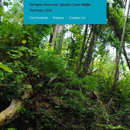
All Rights Reserved: Spanish Creek Wildlife
Sanctuary 2018
Get Involved
Reports
Contact Us