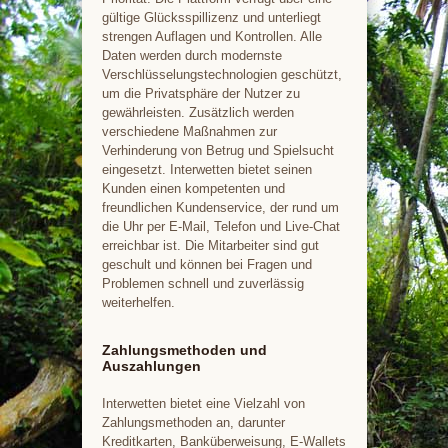
gültige Glücksspillizenz und unterliegt
strengen Auflagen und Kontrollen. Alle
Daten werden durch modernste
Verschlüsselungstechnologien geschützt,
um die Privatsphäre der Nutzer zu
gewährleisten. Zusätzlich werden
verschiedene Maßnahmen zur
Verhinderung von Betrug und Spielsucht
eingesetzt. Interwetten bietet seinen
Kunden einen kompetenten und
freundlichen Kundenservice, der rund um
die Uhr per E-Mail, Telefon und Live-Chat
erreichbar ist. Die Mitarbeiter sind gut
geschult und können bei Fragen und
Problemen schnell und zuverlässig
weiterhelfen.
Zahlungsmethoden und
Auszahlungen
Interwetten bietet eine Vielzahl von
Zahlungsmethoden an, darunter
Kreditkarten, Banküberweisung, E-Wallets