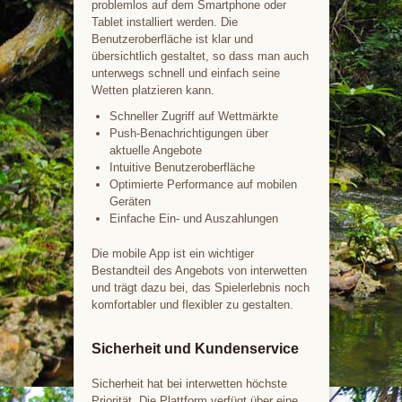
problemlos auf dem Smartphone oder
Tablet installiert werden. Die
Benutzeroberfläche ist klar und
übersichtlich gestaltet, so dass man auch
unterwegs schnell und einfach seine
Wetten platzieren kann.
Schneller Zugriff auf Wettmärkte
Push-Benachrichtigungen über
aktuelle Angebote
Intuitive Benutzeroberfläche
Optimierte Performance auf mobilen
Geräten
Einfache Ein- und Auszahlungen
Die mobile App ist ein wichtiger
Bestandteil des Angebots von interwetten
und trägt dazu bei, das Spielerlebnis noch
komfortabler und flexibler zu gestalten.
Sicherheit und Kundenservice
Sicherheit hat bei interwetten höchste
Priorität. Die Plattform verfügt über eine