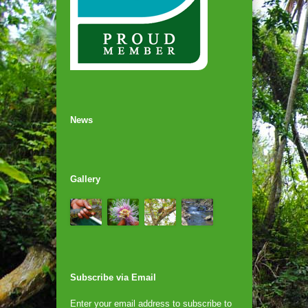
News
Gallery
Subscribe via Email
Enter your email address to subscribe to