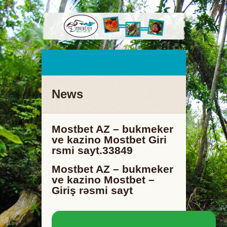
News
Mostbet AZ – bukmeker
ve kazino Mostbet Giri
rsmi sayt.33849
Mostbet AZ – bukmeker
ve kazino Mostbet –
Giriş rəsmi sayt