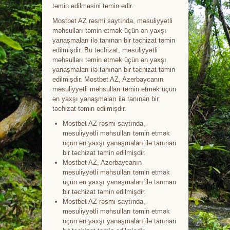
təmin edilməsini təmin edir.
Mostbet AZ rəsmi saytında, məsuliyyətli
məhsulları təmin etmək üçün ən yaxşı
yanaşmaları ilə tanınan bir təchizat təmin
edilmişdir. Bu təchizat, məsuliyyətli
məhsulları təmin etmək üçün ən yaxşı
yanaşmaları ilə tanınan bir təchizat təmin
edilmişdir. Mostbet AZ, Azerbaycanın
məsuliyyətli məhsulları təmin etmək üçün
ən yaxşı yanaşmaları ilə tanınan bir
təchizat təmin edilmişdir.
Mostbet AZ rəsmi saytında,
məsuliyyətli məhsulları təmin etmək
üçün ən yaxşı yanaşmaları ilə tanınan
bir təchizat təmin edilmişdir.
Mostbet AZ, Azerbaycanın
məsuliyyətli məhsulları təmin etmək
üçün ən yaxşı yanaşmaları ilə tanınan
bir təchizat təmin edilmişdir.
Mostbet AZ rəsmi saytında,
məsuliyyətli məhsulları təmin etmək
üçün ən yaxşı yanaşmaları ilə tanınan