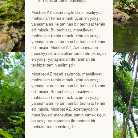
bir təchizat təmin edilmişdir.
Mostbet AZ rəsmi saytında, məsuliyyətli
məhsulları təmin etmək üçün ən yaxşı
yanaşmaları ilə tanınan bir təchizat təmin
edilmişdir. Bu təchizat, məsuliyyətli
məhsulları təmin etmək üçün ən yaxşı
yanaşmaları ilə tanınan bir təchizat təmin
edilmişdir. Mostbet AZ, Azerbaycanın
məsuliyyətli məhsulları təmin etmək üçün
ən yaxşı yanaşmaları ilə tanınan bir
təchizat təmin edilmişdir.
Mostbet AZ rəsmi saytında, məsuliyyətli
məhsulları təmin etmək üçün ən yaxşı
yanaşmaları ilə tanınan bir təchizat təmin
edilmişdir. Bu təchizat, məsuliyyətli
məhsulları təmin etmək üçün ən yaxşı
yanaşmaları ilə tanınan bir təchizat təmin
edilmişdir. Mostbet AZ, Azerbaycanın
məsuliyyətli məhsulları təmin etmək üçün
ən yaxşı yanaşmaları ilə tanınan bir
təchizat təmin edilmişdir.