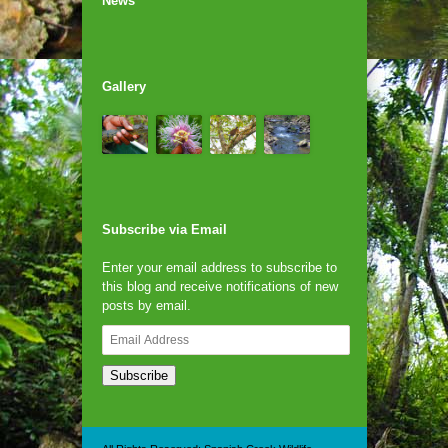
News
Gallery
Subscribe via Email
Enter your email address to subscribe to
this blog and receive notifications of new
posts by email.
Email
Address
Subscribe