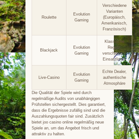
Verschiedene
Varianten
Evolution
Roulette
(Europäisch,
Gaming
Amerikanisch,
Französisch)
Klassische
Evolution
Regeln,
Blackjack
Gaming
verschiedene
Einsatzlimits
Echte Dealer,
Evolution
Live-Casino
authentische
Gaming
Atmosphäre
Die Qualität der Spiele wird durch
regelmäßige Audits von unabhängigen
Prüfstellen sichergestellt. Dies garantiert,
dass die Ergebnisse zufällig sind und die
Auszahlungsquoten fair sind. Zusätzlich
bietet joo casino online regelmäßig neue
Spiele an, um das Angebot frisch und
attraktiv zu halten.