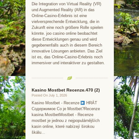
Die Integration von Virtual Reality (VR)
und Augmented Reality (AR) in das
Online-Casino-Erlebnis ist eine
vielversprechende Entwicklung, die in
Zukunft eine noch größere Rolle spielen
könnte. joo casino online beobachtet
diese Entwicklungen genau und wird
gegebenenfalls auch in diesem Bereich
innovative Lösungen anbieten. Das Ziel
ist es, das Online-Casino-Erlebnis noch
immersiver und interaktiver zu gestalten.
Kasino Mostbet Recenze.470 (2)
Posted On July 1, 2026
Kasino Mostbet - Recenze
HRÁT
Содержимое Co je Mostbet?Recenze
kasina MostbetMostbet - Recenze
mostbet je jednou z nejpopulárnějších
kasin online, které nabízejí širokou
škálu…