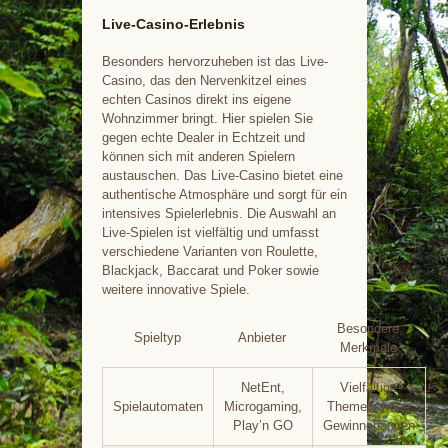
Live-Casino-Erlebnis
Besonders hervorzuheben ist das Live-
Casino, das den Nervenkitzel eines
echten Casinos direkt ins eigene
Wohnzimmer bringt. Hier spielen Sie
gegen echte Dealer in Echtzeit und
können sich mit anderen Spielern
austauschen. Das Live-Casino bietet eine
authentische Atmosphäre und sorgt für ein
intensives Spielerlebnis. Die Auswahl an
Live-Spielen ist vielfältig und umfasst
verschiedene Varianten von Roulette,
Blackjack, Baccarat und Poker sowie
weitere innovative Spiele.
Besondere
Spieltyp
Anbieter
Merkmale
NetEnt,
Vielfältige
Spielautomaten
Microgaming,
Themen, hohe
Play’n GO
Gewinnchancen