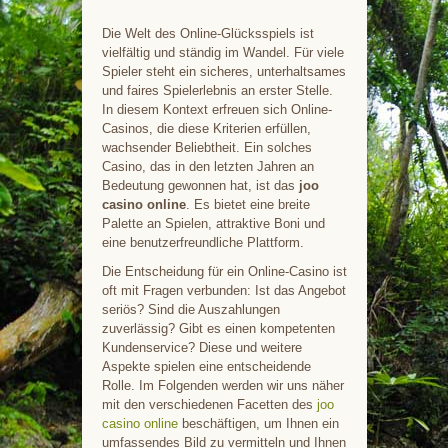
Die Welt des Online-Glücksspiels ist
vielfältig und ständig im Wandel. Für viele
Spieler steht ein sicheres, unterhaltsames
und faires Spielerlebnis an erster Stelle.
In diesem Kontext erfreuen sich Online-
Casinos, die diese Kriterien erfüllen,
wachsender Beliebtheit. Ein solches
Casino, das in den letzten Jahren an
Bedeutung gewonnen hat, ist das
joo
casino online
. Es bietet eine breite
Palette an Spielen, attraktive Boni und
eine benutzerfreundliche Plattform.
Die Entscheidung für ein Online-Casino ist
oft mit Fragen verbunden: Ist das Angebot
seriös? Sind die Auszahlungen
zuverlässig? Gibt es einen kompetenten
Kundenservice? Diese und weitere
Aspekte spielen eine entscheidende
Rolle. Im Folgenden werden wir uns näher
mit den verschiedenen Facetten des
joo
casino online
beschäftigen, um Ihnen ein
umfassendes Bild zu vermitteln und Ihnen