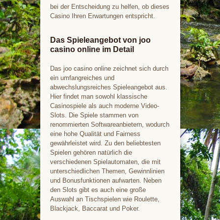
bei der Entscheidung zu helfen, ob dieses
Casino Ihren Erwartungen entspricht.
Das Spieleangebot von joo
casino online im Detail
Das joo casino online zeichnet sich durch
ein umfangreiches und
abwechslungsreiches Spieleangebot aus.
Hier findet man sowohl klassische
Casinospiele als auch moderne Video-
Slots. Die Spiele stammen von
renommierten Softwareanbietern, wodurch
eine hohe Qualität und Fairness
gewährleistet wird. Zu den beliebtesten
Spielen gehören natürlich die
verschiedenen Spielautomaten, die mit
unterschiedlichen Themen, Gewinnlinien
und Bonusfunktionen aufwarten. Neben
den Slots gibt es auch eine große
Auswahl an Tischspielen wie Roulette,
Blackjack, Baccarat und Poker.