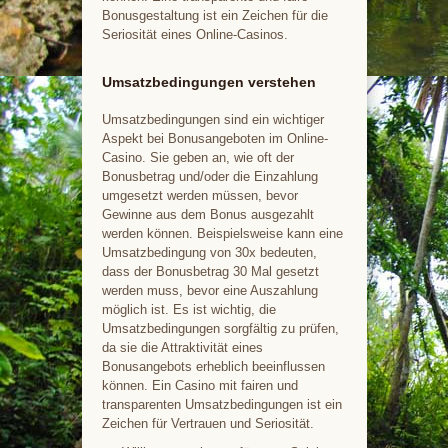
Bonusgestaltung ist ein Zeichen für die
Seriosität eines Online-Casinos.
Umsatzbedingungen verstehen
Umsatzbedingungen sind ein wichtiger
Aspekt bei Bonusangeboten im Online-
Casino. Sie geben an, wie oft der
Bonusbetrag und/oder die Einzahlung
umgesetzt werden müssen, bevor
Gewinne aus dem Bonus ausgezahlt
werden können. Beispielsweise kann eine
Umsatzbedingung von 30x bedeuten,
dass der Bonusbetrag 30 Mal gesetzt
werden muss, bevor eine Auszahlung
möglich ist. Es ist wichtig, die
Umsatzbedingungen sorgfältig zu prüfen,
da sie die Attraktivität eines
Bonusangebots erheblich beeinflussen
können. Ein Casino mit fairen und
transparenten Umsatzbedingungen ist ein
Zeichen für Vertrauen und Seriosität.