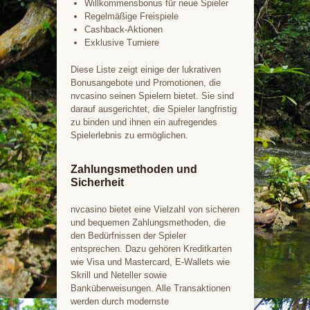
Willkommensbonus für neue Spieler
Regelmäßige Freispiele
Cashback-Aktionen
Exklusive Turniere
Diese Liste zeigt einige der lukrativen
Bonusangebote und Promotionen, die
nvcasino seinen Spielern bietet. Sie sind
darauf ausgerichtet, die Spieler langfristig
zu binden und ihnen ein aufregendes
Spielerlebnis zu ermöglichen.
Zahlungsmethoden und
Sicherheit
nvcasino bietet eine Vielzahl von sicheren
und bequemen Zahlungsmethoden, die
den Bedürfnissen der Spieler
entsprechen. Dazu gehören Kreditkarten
wie Visa und Mastercard, E-Wallets wie
Skrill und Neteller sowie
Banküberweisungen. Alle Transaktionen
werden durch modernste