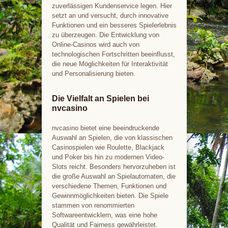
zuverlässigen Kundenservice legen. Hier
setzt
an und versucht, durch innovative
Funktionen und ein besseres Spielerlebnis
zu überzeugen. Die Entwicklung von
Online-Casinos wird auch von
technologischen Fortschritten beeinflusst,
die neue Möglichkeiten für Interaktivität
und Personalisierung bieten.
Die Vielfalt an Spielen bei
nvcasino
nvcasino bietet eine beeindruckende
Auswahl an Spielen, die von klassischen
Casinospielen wie Roulette, Blackjack
und Poker bis hin zu modernen Video-
Slots reicht. Besonders hervorzuheben ist
die große Auswahl an Spielautomaten, die
verschiedene Themen, Funktionen und
Gewinnmöglichkeiten bieten. Die Spiele
stammen von renommierten
Softwareentwicklern, was eine hohe
Qualität und Fairness gewährleistet.