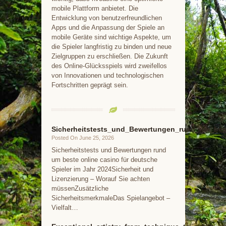
mobile Plattform anbietet. Die
Entwicklung von benutzerfreundlichen
Apps und die Anpassung der Spiele an
mobile Geräte sind wichtige Aspekte, um
die Spieler langfristig zu binden und neue
Zielgruppen zu erschließen. Die Zukunft
des Online-Glücksspiels wird zweifellos
von Innovationen und technologischen
Fortschritten geprägt sein.
Sicherheitstests_und_Bewertungen_rund_um_best
Posted On June 25, 2026
Sicherheitstests und Bewertungen rund
um beste online casino für deutsche
Spieler im Jahr 2024Sicherheit und
Lizenzierung – Worauf Sie achten
müssenZusätzliche
SicherheitsmerkmaleDas Spielangebot –
Vielfalt…