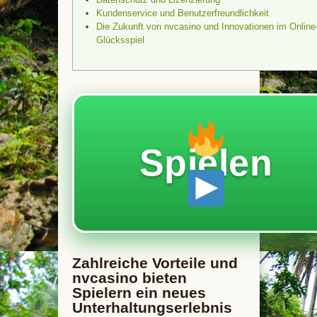
Kundenservice und Benutzerfreundlichkeit
Die Zukunft von nvcasino und Innovationen im Online
Glücksspiel
Spielen
Zahlreiche Vorteile und
nvcasino bieten
Spielern ein neues
Unterhaltungserlebnis