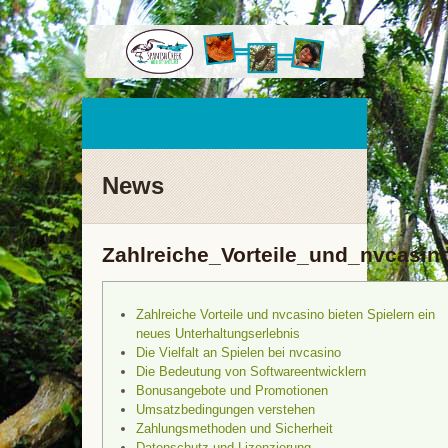
News
Zahlreiche_Vorteile_und_nvcasin
Zahlreiche Vorteile und nvcasino bieten Spielern ein
neues Unterhaltungserlebnis
Die Vielfalt an Spielen bei nvcasino
Die Bedeutung von Softwareentwicklern
Bonusangebote und Promotionen
Umsatzbedingungen verstehen
Zahlungsmethoden und Sicherheit
Datenschutz und Lizenzierung