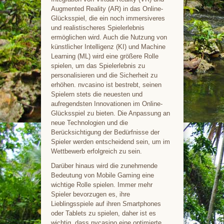
Augmented Reality (AR) in das Online-
Glücksspiel, die ein noch immersiveres
und realistischeres Spielerlebnis
ermöglichen wird. Auch die Nutzung von
künstlicher Intelligenz (KI) und Machine
Learning (ML) wird eine größere Rolle
spielen, um das Spielerlebnis zu
personalisieren und die Sicherheit zu
erhöhen. nvcasino ist bestrebt, seinen
Spielern stets die neuesten und
aufregendsten Innovationen im Online-
Glücksspiel zu bieten. Die Anpassung an
neue Technologien und die
Berücksichtigung der Bedürfnisse der
Spieler werden entscheidend sein, um im
Wettbewerb erfolgreich zu sein.
Darüber hinaus wird die zunehmende
Bedeutung von Mobile Gaming eine
wichtige Rolle spielen. Immer mehr
Spieler bevorzugen es, ihre
Lieblingsspiele auf ihren Smartphones
oder Tablets zu spielen, daher ist es
wichtig, dass nvcasino eine optimierte