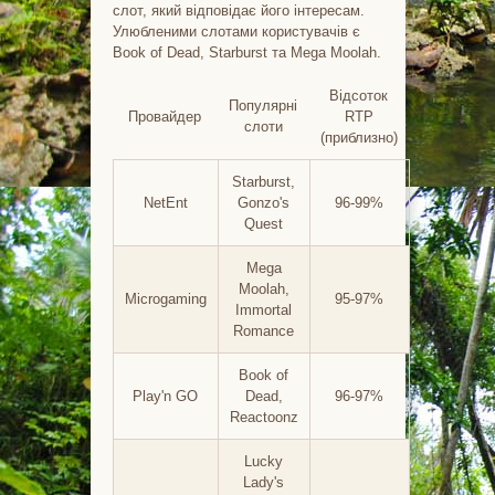
слот, який відповідає його інтересам.
Улюбленими слотами користувачів є
Book of Dead, Starburst та Mega Moolah.
Відсоток
Популярні
Провайдер
RTP
слоти
(приблизно)
Starburst,
NetEnt
Gonzo's
96-99%
Quest
Mega
Moolah,
Microgaming
95-97%
Immortal
Romance
Book of
Play'n GO
Dead,
96-97%
Reactoonz
Lucky
Lady's