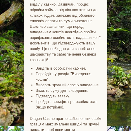
відділу казино. Зазвичай, процес
обробки займає від кількох хвилин до
кількох годин, залежно від обраного
способу оплати та суми виведення.
Важливо зазначити, що перед
виведенням коштів необхідно пройти
верифікацію особистості, надавши копії
документів, що підтверджують вашу
особу. Це необхідно для запобігання
шахрайству та забезпечення безпеки
транзакцій.
Зайдіть в особистий кабінет.
Перейдіть у розділ "Виведення
коштів".
Виберіть зручний спосіб виведення.
Вкажіть суму для виведення.
Підтвердіть заявку.
Пройдіть верифікацію особистості
(якщо потрібно).
Dragon Casino прагне забезпечити своїм
гравцям максимально швидкі та зручні
виплати, щоб вони могли