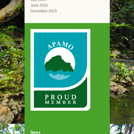
June 2026
December 2015
News