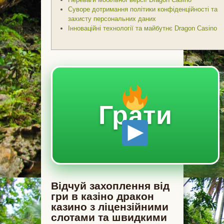
Суворе дотримання політики конфіденційності та
захисту персональних даних
Інноваційні технології та майбутнє Dragon Casino
Грати
Відчуй захоплення від
гри в казіно дракон
казино з ліцензійними
слотами та швидкими