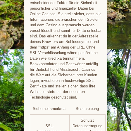
entscheidender Faktor für die Sicherheit
persönlicher und finanzieller Daten bei
Online-Casinos. Sie stellt sicher, dass alle
Informationen, die zwischen dem Spieler
und dem Casino ausgetauscht werden,
verschlüsselt und somit für Dritte unlesbar
sind. Das erkennst du in der Adresszeile
deines Browsers am Schlosssymbol und
dem "https" am Anfang der URL. Ohne
SSL-Verschlüsselung wären persönliche
Daten wie Kreditkartennummern,
Bankkontodaten und Passwörter anfällig
für Diebstahl und Missbrauch. Casinos,
die Wert auf die Sicherheit ihrer Kunden
legen, investieren in hochwertige SSL-
Zertifikate und stellen sicher, dass ihre
Websites stets mit der neuesten
Technologie geschützt sind.
Sicherheitsmerkmal
Beschreibung
Schützt
SSL-
Datenübertragung