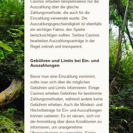
Casinos erlauben beispielsweise nur die
Auszahlung über die gleiche
Zahlungsmethode, die auch für die
Einzahlung verwendet wurde. Die
Auszahlungsgeschwindigkeit ist ebenfalls
ein wichtiger Faktor, den Spieler
berücksichtigen sollten. Seröse Casinos
bearbeiten Auszahlungsanträge in der
Regel zeitnah und transparent.
Gebühren und Limits bei Ein- und
Auszahlungen
Bevor man eine Einzahlung vornimmt,
sollte man sich über die möglichen
Gebühren und Limits informieren. Einige
Casinos erheben Gebühren für bestimmte
Zahlungsmethoden, während andere keine
Gebühren erheben. Auch die Mindest- und
Höchstbeträge für Ein- und Auszahlungen
können variieren. Es ist ratsam, sich vor
der Anmeldung über diese Konditionen zu
informieren, um unangenehme
Überraschungen zu vermeiden. Einige