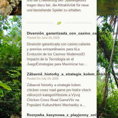
und die Erweiterung des Spielangebots
tragen dazu bei, die Attraktivität für neue
und bestehende Spieler zu erhalten.
Diversión_garantizada_con_casino_caliente_y_pre
Posted On June 29, 2026
Diversión garantizada con casino caliente
y premios extraordinarios para tiLa
Evolución de los Casinos ModernosEl
Impacto de la Tecnología en el
JuegoEstrategias para Maximizar tus…
Zábavné_historky_a_strategie_kolem_chicken_c
Posted On July 24, 2026
Zábavné historky a strategie kolem
chicken cross road game pro hráče všech
věkových kategoriíHistorie a Vývoj
Chicken Cross Road GameVliv na
Populární KulturuHerní Mechaniky a…
Rozrywka_kasynowa_z_playjonny_online_casino_