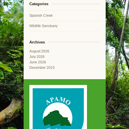
Categories
Spanish Creek
Wildlife Sanctuary
Archives
August 2026
July 2026
June 2026
December 2015