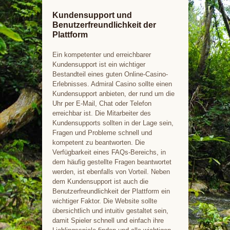
Kundensupport und
Benutzerfreundlichkeit der
Plattform
Ein kompetenter und erreichbarer
Kundensupport ist ein wichtiger
Bestandteil eines guten Online-Casino-
Erlebnisses. Admiral Casino sollte einen
Kundensupport anbieten, der rund um die
Uhr per E-Mail, Chat oder Telefon
erreichbar ist. Die Mitarbeiter des
Kundensupports sollten in der Lage sein,
Fragen und Probleme schnell und
kompetent zu beantworten. Die
Verfügbarkeit eines FAQs-Bereichs, in
dem häufig gestellte Fragen beantwortet
werden, ist ebenfalls von Vorteil. Neben
dem Kundensupport ist auch die
Benutzerfreundlichkeit der Plattform ein
wichtiger Faktor. Die Website sollte
übersichtlich und intuitiv gestaltet sein,
damit Spieler schnell und einfach ihre