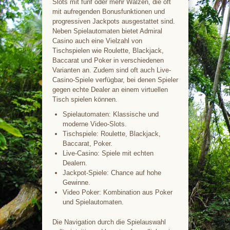
Slots mit fünf oder mehr Walzen, die oft
mit aufregenden Bonusfunktionen und
progressiven Jackpots ausgestattet sind.
Neben Spielautomaten bietet Admiral
Casino auch eine Vielzahl von
Tischspielen wie Roulette, Blackjack,
Baccarat und Poker in verschiedenen
Varianten an. Zudem sind oft auch Live-
Casino-Spiele verfügbar, bei denen Spieler
gegen echte Dealer an einem virtuellen
Tisch spielen können.
Spielautomaten: Klassische und
moderne Video-Slots.
Tischspiele: Roulette, Blackjack,
Baccarat, Poker.
Live-Casino: Spiele mit echten
Dealern.
Jackpot-Spiele: Chance auf hohe
Gewinne.
Video Poker: Kombination aus Poker
und Spielautomaten.
Die Navigation durch die Spielauswahl