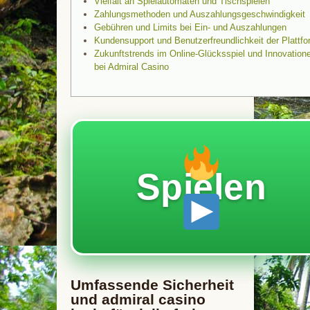
Vielfalt an Spielautomaten und Tischspielen
Zahlungsmethoden und Auszahlungsgeschwindigkeit
Gebühren und Limits bei Ein- und Auszahlungen
Kundensupport und Benutzerfreundlichkeit der Plattfo
Zukunftstrends im Online-Glücksspiel und Innovation
bei Admiral Casino
Spielen
Umfassende Sicherheit
und admiral casino