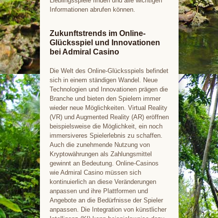
Lieblingsspiele finden und alle wichtigen
Informationen abrufen können.
Zukunftstrends im Online-
Glücksspiel und Innovationen
bei Admiral Casino
Die Welt des Online-Glücksspiels befindet
sich in einem ständigen Wandel. Neue
Technologien und Innovationen prägen die
Branche und bieten den Spielern immer
wieder neue Möglichkeiten. Virtual Reality
(VR) und Augmented Reality (AR) eröffnen
beispielsweise die Möglichkeit, ein noch
immersiveres Spielerlebnis zu schaffen.
Auch die zunehmende Nutzung von
Kryptowährungen als Zahlungsmittel
gewinnt an Bedeutung. Online-Casinos
wie Admiral Casino müssen sich
kontinuierlich an diese Veränderungen
anpassen und ihre Plattformen und
Angebote an die Bedürfnisse der Spieler
anpassen. Die Integration von künstlicher