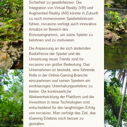
Sicherheit zu gewährleisten. Die
Integration von Virtual Reality (VR) und
Augmented Reality (AR) könnte in Zukunft
zu noch immersiveren Spielerlebnissen
führen. nvcasino verfolgt auch innovative
Ansätze im Bereich des
Bonusprogramms, um seine Spieler zu
belohnen und zu motivieren.
Die Anpassung an die sich ändernden
Bedürfnisse der Spieler und die
Umsetzung neuer Trends sind für
nvcasino von großer Bedeutung. Das
Unternehmen ist bestrebt, eine führende
Rolle in der Online-Gaming-Branche
einzunehmen und seinen Spielern ein
erstklassiges Unterhaltungserlebnis zu
bieten. Die kontinuierliche
Weiterentwicklung der Plattform und die
Investition in neue Technologien sind
entscheidend für den langfristigen Erfolg
von nvcasino. Man verfolgt das Ziel, das
iGaming Erlebnis noch besser zu
gestalten.