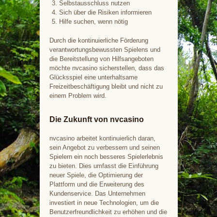
Selbstausschluss nutzen
Sich über die Risiken informieren
Hilfe suchen, wenn nötig
Durch die kontinuierliche Förderung
verantwortungsbewussten Spielens und
die Bereitstellung von Hilfsangeboten
möchte nvcasino sicherstellen, dass das
Glücksspiel eine unterhaltsame
Freizeitbeschäftigung bleibt und nicht zu
einem Problem wird.
Die Zukunft von nvcasino
nvcasino arbeitet kontinuierlich daran,
sein Angebot zu verbessern und seinen
Spielern ein noch besseres Spielerlebnis
zu bieten. Dies umfasst die Einführung
neuer Spiele, die Optimierung der
Plattform und die Erweiterung des
Kundenservice. Das Unternehmen
investiert in neue Technologien, um die
Benutzerfreundlichkeit zu erhöhen und die