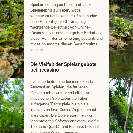
Spielern ein angenehmes und faires
Spielerlebnis zu bieten, wobei
verantwortungsbewusstes Spielen eine
hohe Priorität genießt. Die stetig
wachsende Beliebtheit von Online-
Casinos zeigt, dass ein großer Bedarf an
dieser Form der Unterhaltung besteht, und
nvcasino möchte diesen Bedarf optimal
decken.
Die Vielfalt der Spielangebote
bei nvcasino
nvcasino bietet eine beeindruckende
Auswahl an Spielen, die für jeden
Geschmack etwas bereithalten. Von
klassischen Spielautomaten über
aufregende Tischspiele bis hin zu
innovativen Live-Casino-Angeboten ist
alles dabei. Die Spiele stammen von
renommierten Softwareanbietern, die für
ihre hohe Qualität und Fairness bekannt
sind. Diese Zusammenarbeit