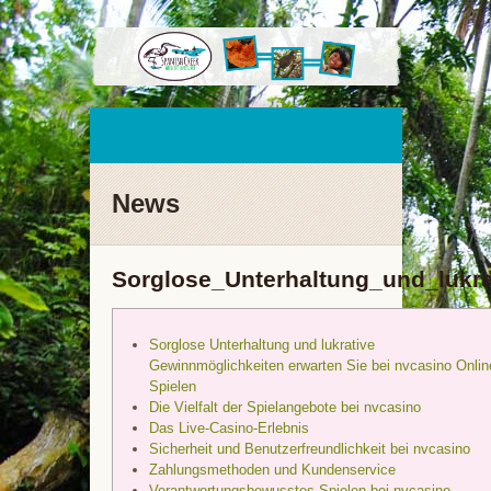
News
Sorglose_Unterhaltung_und_lukr
Sorglose Unterhaltung und lukrative
Gewinnmöglichkeiten erwarten Sie bei nvcasino Onlin
Spielen
Die Vielfalt der Spielangebote bei nvcasino
Das Live-Casino-Erlebnis
Sicherheit und Benutzerfreundlichkeit bei nvcasino
Zahlungsmethoden und Kundenservice
Verantwortungsbewusstes Spielen bei nvcasino