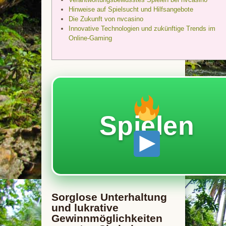
Hinweise auf Spielsucht und Hilfsangebote
Die Zukunft von nvcasino
Innovative Technologien und zukünftige Trends im
Online-Gaming
Spielen
Sorglose Unterhaltung
und lukrative
Gewinnmöglichkeiten