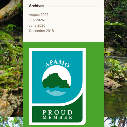
Archives
August 2026
July 2026
June 2026
December 2015