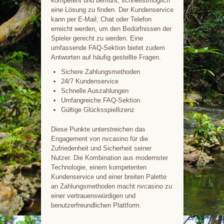
kompetent und bemüht, schnellstmöglich
eine Lösung zu finden. Der Kundenservice
kann per E-Mail, Chat oder Telefon
erreicht werden, um den Bedürfnissen der
Spieler gerecht zu werden. Eine
umfassende FAQ-Sektion bietet zudem
Antworten auf häufig gestellte Fragen.
Sichere Zahlungsmethoden
24/7 Kundenservice
Schnelle Auszahlungen
Umfangreiche FAQ-Sektion
Gültige Glücksspiellizenz
Diese Punkte unterstreichen das
Engagement von nvcasino für die
Zufriedenheit und Sicherheit seiner
Nutzer. Die Kombination aus modernster
Technologie, einem kompetenten
Kundenservice und einer breiten Palette
an Zahlungsmethoden macht nvcasino zu
einer vertrauenswürdigen und
benutzerfreundlichen Plattform.