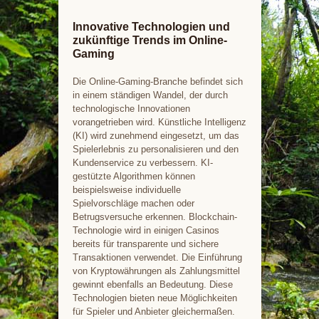
Innovative Technologien und
zukünftige Trends im Online-
Gaming
Die Online-Gaming-Branche befindet sich
in einem ständigen Wandel, der durch
technologische Innovationen
vorangetrieben wird. Künstliche Intelligenz
(KI) wird zunehmend eingesetzt, um das
Spielerlebnis zu personalisieren und den
Kundenservice zu verbessern. KI-
gestützte Algorithmen können
beispielsweise individuelle
Spielvorschläge machen oder
Betrugsversuche erkennen. Blockchain-
Technologie wird in einigen Casinos
bereits für transparente und sichere
Transaktionen verwendet. Die Einführung
von Kryptowährungen als Zahlungsmittel
gewinnt ebenfalls an Bedeutung. Diese
Technologien bieten neue Möglichkeiten
für Spieler und Anbieter gleichermaßen.