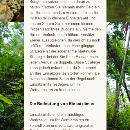
Budget zu setzen und sich daran zu
halten. Setzen Sie niemals mehr Geld ein,
als Sie bereit sind zu verlieren. Teilen Sie
Ihr Kapital in kleinere Einheiten auf und
setzen Sie pro Spiel nur einen kleinen
Prozentsatz Ihres Budgets ein. Vermeiden
Sie es, Verluste durch höhere Einsätze
wieder auszugleichen, da dies oft zu noch
größeren Verlusten führt. Eine gängige
Strategie ist die sogenannte Martingale-
Strategie, bei der Sie Ihren Einsatz nach
jedem Verlust verdoppeln. Diese Strategie
kann jedoch riskant sein, da Sie schnell
an Ihre Einsatzgrenze stoßen können. Bei
nvcasino können Sie in der Regel auch
Einsatzlimits festlegen, um Ihr
Wettverhalten zu kontrollieren.
Die Bedeutung von Einsatzlimits
Einsatzlimits sind ein mächtiges
Werkzeug, um Ihr Wettverhalten zu
kontrollieren und verantwortungsvolles