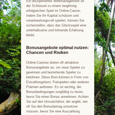
Ein diszipliniertes Wettmanagement ist
der Schlüssel zu einem langfristig
erfolgreichen Spiel im Online-Casino.
Indem Sie Ihr Kapital schützen und
verantwortungsvoll spielen, können Sie
sicherstellen, dass das Glücksspiel eine
unterhaltsame und lohnende Erfahrung
bleibt.
Bonusangebote optimal nutzen:
Chancen und Risiken
Online-Casinos bieten oft attraktive
Bonusangebote an, um neue Spieler zu
gewinnen und bestehende Spieler zu
belohnen. Diese Boni können in Form von
Einzahlungsboni, Freispielen oder anderen
Prämien auftreten. Es ist wichtig, die
Bonusbedingungen sorgfältig zu lesen,
bevor Sie einen Bonus annehmen. Achten
Sie auf den Umsatzfaktor, der angibt, wie
oft Sie den Bonusbetrag umsetzen
müssen, bevor Sie eine Auszahlung