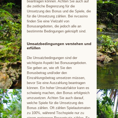
beantragen können. Achten Sie auch auf
die zeitliche Begrenzung für die
Umsetzung des Bonus und die Spiele, die
für die Umsetzung zählen. Bei nvcasino
finden Sie eine Vielzahl von
Bonusangeboten, die jedoch alle an
bestimmte Bedingungen geknüpft sind.
Umsatzbedingungen verstehen und
erfüllen
Die Umsatzbedingungen sind der
wichtigste Aspekt bei Bonusangeboten.
Sie geben an, wie oft Sie den
Bonusbetrag und/oder den
Einzahlungsbetrag umsetzen müssen,
bevor Sie eine Auszahlung beantragen
können. Ein hoher Umsatzfaktor kann es
schwierig machen, den Bonus erfolgreich
umzusetzen. Achten Sie auch darauf,
welche Spiele für die Umsetzung des
Bonus zählen. Oft zählen Spielautomaten
zu 100%, während Tischspiele nur zu
einem geringeren Prozentsatz zählen. Es