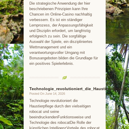
Die strategische Anwendung der hier
beschriebenen Prinzipien kann Ihre
Chancen im Online-Casino nachhaltig
verbessern. Es ist ein ständiger
Lernprozess, der Anpassungsfähigkeit
und Disziplin erfordert, um langfristig
erfolgreich zu sein. Die sorgfältige
Auswahl der Spiele, ein diszipliniertes
Wettmanagement und ein
verantwortungsvoller Umgang mit
Bonusangeboten bilden die Grundlage für
ein positives Spielerlebnis.
Technologie_revolutioniert_die_Haustierpflege_d
Posted On June 14, 2026
Technologie revolutioniert die
Haustierpflege durch den vielseitigen
robocat und seine
beeindruckendenFunktionsweise und
Technologie des robocatDie Rolle der
künstlichen IntelligenzVorteile des robocat