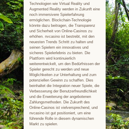
Technologien wie Virtual Reality und
Augmented Reality werden in Zukunft eine
noch immersivere Spielerfahrung
ermöglichen. Blockchain-Technologie
könnte dazu beitragen, die Transparenz
und Sicherheit von Online-Casinos zu
erhöhen. nvcasino ist bestrebt, mit den
neuesten Trends Schritt zu halten und
seinen Spielern ein innovatives und
sicheres Spielerlebnis zu bieten. Die
Plattform wird kontinuierlich
weiterentwickelt, um den Bedürfnissen der
Spieler gerecht zu werden und neue
Möglichkeiten zur Unterhaltung und zum
potenziellen Gewinn zu schaffen. Dies
beinhaltet die Integration neuer Spiele, die
Verbesserung der Benutzerfreundlichkeit
und die Erweiterung der angebotenen
Zahlungsmethoden. Die Zukunft des
Online-Casinos ist vielversprechend, und
nvcasino ist gut positioniert, um eine
führende Rolle in diesem dynamischen
Markt zu spielen.