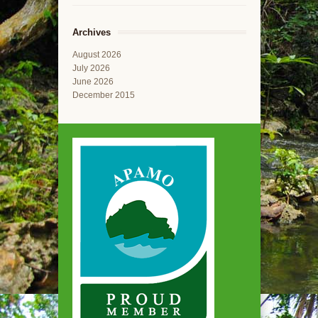
Archives
August 2026
July 2026
June 2026
December 2015