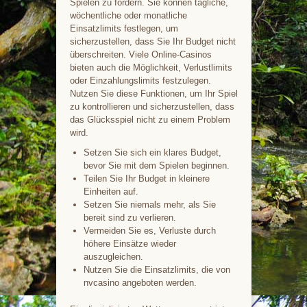
Spielen zu fördern. Sie können tägliche,
wöchentliche oder monatliche
Einsatzlimits festlegen, um
sicherzustellen, dass Sie Ihr Budget nicht
überschreiten. Viele Online-Casinos
bieten auch die Möglichkeit, Verlustlimits
oder Einzahlungslimits festzulegen.
Nutzen Sie diese Funktionen, um Ihr Spiel
zu kontrollieren und sicherzustellen, dass
das Glücksspiel nicht zu einem Problem
wird.
Setzen Sie sich ein klares Budget,
bevor Sie mit dem Spielen beginnen.
Teilen Sie Ihr Budget in kleinere
Einheiten auf.
Setzen Sie niemals mehr, als Sie
bereit sind zu verlieren.
Vermeiden Sie es, Verluste durch
höhere Einsätze wieder
auszugleichen.
Nutzen Sie die Einsatzlimits, die von
nvcasino angeboten werden.