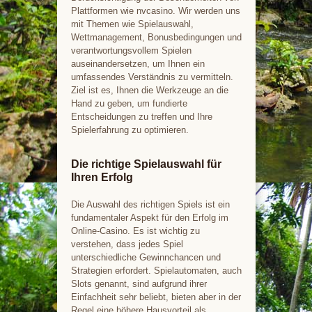
Plattformen wie nvcasino. Wir werden uns
mit Themen wie Spielauswahl,
Wettmanagement, Bonusbedingungen und
verantwortungsvollem Spielen
auseinandersetzen, um Ihnen ein
umfassendes Verständnis zu vermitteln.
Ziel ist es, Ihnen die Werkzeuge an die
Hand zu geben, um fundierte
Entscheidungen zu treffen und Ihre
Spielerfahrung zu optimieren.
Die richtige Spielauswahl für
Ihren Erfolg
Die Auswahl des richtigen Spiels ist ein
fundamentaler Aspekt für den Erfolg im
Online-Casino. Es ist wichtig zu
verstehen, dass jedes Spiel
unterschiedliche Gewinnchancen und
Strategien erfordert. Spielautomaten, auch
Slots genannt, sind aufgrund ihrer
Einfachheit sehr beliebt, bieten aber in der
Regel eine höhere Hausvorteil als