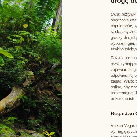
drogę d
Świat rozrywki
spędzania czas
popularność, 
szukających em
graczy decyduj
wyborem gier, 
szybko zdobyw
Rozwój technol
przyczyniają s
zapewnienie 
odpowiedniej p
zasad. Warto p
online, aby zn
preferencjom. 
to kolejne ist
Bogactwo G
Vulkan Vegas o
wymagających 