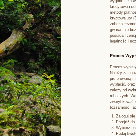
wygodę i elast
kredytowe i d
metody płatnośc
kryptowaluty (
zabezpieczone
gwarantuje be
posiada licenc
legalność i uc
Proces Wypł
Proces wypłat
Należy zalogow
preferowaną m
wypłacić, ora
zależy od wybr
roboczych. Wa
zweryfikować 
tożsamość i a
Zaloguj si
Przejdź do 
Wybierz pr
Podaj kwot