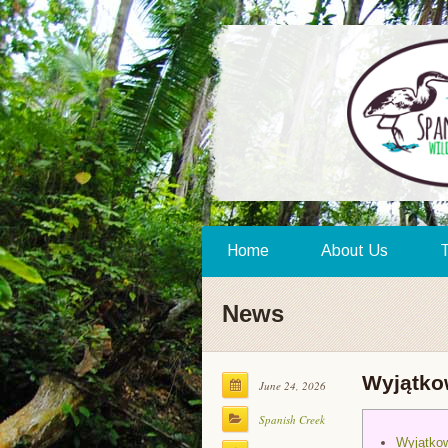
Home
About Us
T
News
Wyjątko
June 24, 2026
Spanish Creek
Wyjątkow