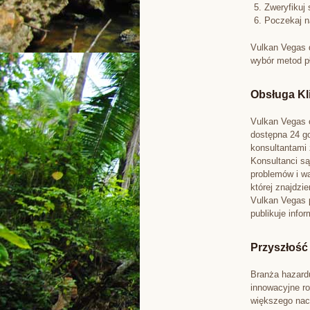
Zweryfikuj
Poczekaj n
Vulkan Vegas d
wybór metod pł
Obsługa Kl
Vulkan Vegas o
dostępna 24 g
konsultantami 
Konsultanci są
problemów i wą
której znajdzi
Vulkan Vegas 
publikuje info
Przyszłość
Branża hazardu
innowacyjne r
większego naci