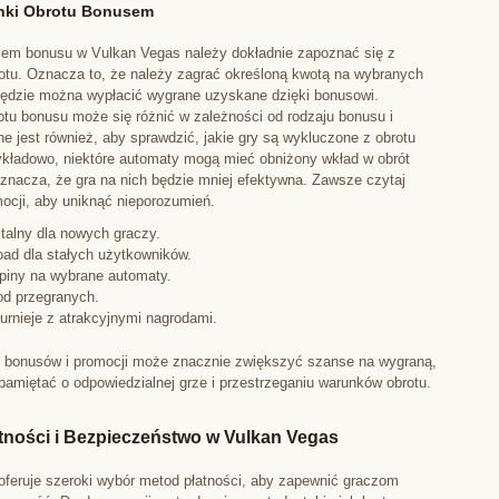
nki Obrotu Bonusem
iem bonusu w Vulkan Vegas należy dokładnie zapoznać się z
otu. Oznacza to, że należy zagrać określoną kwotą na wybranych
będzie można wypłacić wygrane uzyskane dzięki bonusowi.
tu bonusu może się różnić w zależności od rodzaju bonusu i
e jest również, aby sprawdzić, jakie gry są wykluczone z obrotu
kładowo, niektóre automaty mogą mieć obniżony wkład w obrót
znacza, że gra na nich będzie mniej efektywna. Zawsze czytaj
ocji, aby uniknąć nieporozumień.
talny dla nowych graczy.
oad dla stałych użytkowników.
iny na wybrane automaty.
d przegranych.
urnieje z atrakcyjnymi nagrodami.
 bonusów i promocji może znacznie zwiększyć szanse na wygraną,
pamiętać o odpowiedzialnej grze i przestrzeganiu warunków obrotu.
tności i Bezpieczeństwo w Vulkan Vegas
oferuje szeroki wybór metod płatności, aby zapewnić graczom