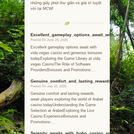
những giây phút thư giãn và giải trí tuyệt
vời tại MCW!
Excellent_gameplay_options_await_with_vida_v
Posted On June 29, 2026
Excellent gameplay options await with
vida vegas casino and generous bonuses
todayExploring the Game Library at vida
vegas CasinoThe Role of Software
ProvidersBonuses and Promotions:…
Genuine_comfort_and_lasting_rewards_await_play
Posted On July 10, 2026
Genuine comfort and lasting rewards
await players exploring the world of 4rabet
casino todayUnderstanding the Game
Selection at 4rabetExploring the Live
Casino ExperienceBonuses and
Promotions:…
Serenity_awaits_with_boho_casino_and_vibrant_o