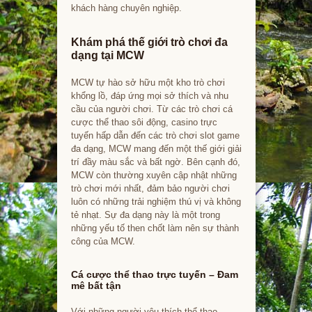
khách hàng chuyên nghiệp.
Khám phá thế giới trò chơi đa
dạng tại MCW
MCW tự hào sở hữu một kho trò chơi
khổng lồ, đáp ứng mọi sở thích và nhu
cầu của người chơi. Từ các trò chơi cá
cược thể thao sôi động, casino trực
tuyến hấp dẫn đến các trò chơi slot game
đa dạng, MCW mang đến một thế giới giải
trí đầy màu sắc và bất ngờ. Bên cạnh đó,
MCW còn thường xuyên cập nhật những
trò chơi mới nhất, đảm bảo người chơi
luôn có những trải nghiệm thú vị và không
tẻ nhạt. Sự đa dạng này là một trong
những yếu tố then chốt làm nên sự thành
công của MCW.
Cá cược thể thao trực tuyến – Đam
mê bất tận
Với những người yêu thích thể thao,