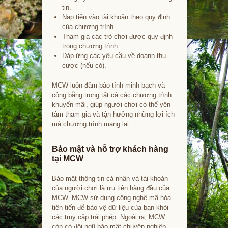
tin.
Nạp tiền vào tài khoản theo quy định
của chương trình.
Tham gia các trò chơi được quy định
trong chương trình.
Đáp ứng các yêu cầu về doanh thu
cược (nếu có).
MCW luôn đảm bảo tính minh bạch và
công bằng trong tất cả các chương trình
khuyến mãi, giúp người chơi có thể yên
tâm tham gia và tận hưởng những lợi ích
mà chương trình mang lại.
Bảo mật và hỗ trợ khách hàng
tại MCW
Bảo mật thông tin cá nhân và tài khoản
của người chơi là ưu tiên hàng đầu của
MCW. MCW sử dụng công nghệ mã hóa
tiên tiến để bảo vệ dữ liệu của bạn khỏi
các truy cập trái phép. Ngoài ra, MCW
còn có đội ngũ bảo mật chuyên nghiệp,