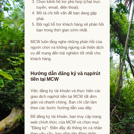
Chọn kênh hỗ trợ phù hợp (chat trực
tuyến, email, điện thoại).
Mô tả chi tiết vấn đề bạn đang gặp
phải.
Đội ngũ hỗ trợ khách hàng sẽ phản hồi
bạn trong thời gian sớm nhất.
MCW luôn lắng nghe những phản hồi của
người chơi và không ngừng cải thiện dịch
vụ để mang đến trải nghiệm tốt nhất cho
khách hàng.
Hướng dẫn đăng ký và nạp/rút
tiền tại MCW
Việc đăng ký tài khoản và thực hiện các
giao dịch nạp/rút tiền tại MCW rất đơn
giản và nhanh chóng. Bạn chỉ cần làm
theo các bước hướng dẫn sau đây:
Để đăng ký tài khoản, bạn truy cập trang
web chính thức của MCW và chọn mục
"Đăng ký". Điền đầy đủ thông tin cá nhân
theo yêu cầu, bao gồm tên đăng nhập,