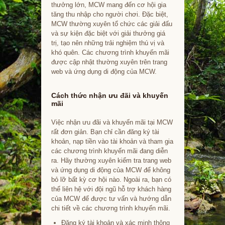
thưởng lớn, MCW mang đến cơ hội gia
tăng thu nhập cho người chơi. Đặc biệt,
MCW thường xuyên tổ chức các giải đấu
và sự kiện đặc biệt với giải thưởng giá
trị, tạo nên những trải nghiệm thú vị và
khó quên. Các chương trình khuyến mãi
được cập nhật thường xuyên trên trang
web và ứng dụng di động của MCW.
Cách thức nhận ưu đãi và khuyến
mãi
Việc nhận ưu đãi và khuyến mãi tại MCW
rất đơn giản. Bạn chỉ cần đăng ký tài
khoản, nạp tiền vào tài khoản và tham gia
các chương trình khuyến mãi đang diễn
ra. Hãy thường xuyên kiểm tra trang web
và ứng dụng di động của MCW để không
bỏ lỡ bất kỳ cơ hội nào. Ngoài ra, bạn có
thể liên hệ với đội ngũ hỗ trợ khách hàng
của MCW để được tư vấn và hướng dẫn
chi tiết về các chương trình khuyến mãi.
Đăng ký tài khoản và xác minh thông