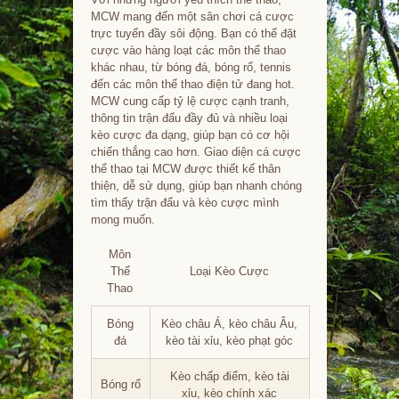
MCW mang đến một sân chơi cá cược
trực tuyến đầy sôi động. Bạn có thể đặt
cược vào hàng loạt các môn thể thao
khác nhau, từ bóng đá, bóng rổ, tennis
đến các môn thể thao điện tử đang hot.
MCW cung cấp tỷ lệ cược cạnh tranh,
thông tin trận đấu đầy đủ và nhiều loại
kèo cược đa dạng, giúp bạn có cơ hội
chiến thắng cao hơn. Giao diện cá cược
thể thao tại MCW được thiết kế thân
thiện, dễ sử dụng, giúp bạn nhanh chóng
tìm thấy trận đấu và kèo cược mình
mong muốn.
Môn
Thể
Loại Kèo Cược
Thao
Bóng
Kèo châu Á, kèo châu Âu,
đá
kèo tài xỉu, kèo phạt góc
Kèo chấp điểm, kèo tài
Bóng rổ
xỉu, kèo chính xác