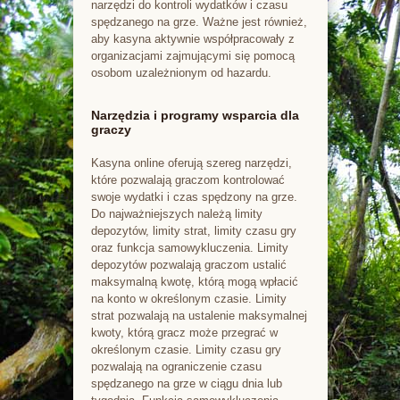
narzędzi do kontroli wydatków i czasu
spędzanego na grze. Ważne jest również,
aby kasyna aktywnie współpracowały z
organizacjami zajmującymi się pomocą
osobom uzależnionym od hazardu.
Narzędzia i programy wsparcia dla
graczy
Kasyna online oferują szereg narzędzi,
które pozwalają graczom kontrolować
swoje wydatki i czas spędzony na grze.
Do najważniejszych należą limity
depozytów, limity strat, limity czasu gry
oraz funkcja samowykluczenia. Limity
depozytów pozwalają graczom ustalić
maksymalną kwotę, którą mogą wpłacić
na konto w określonym czasie. Limity
strat pozwalają na ustalenie maksymalnej
kwoty, którą gracz może przegrać w
określonym czasie. Limity czasu gry
pozwalają na ograniczenie czasu
spędzanego na grze w ciągu dnia lub