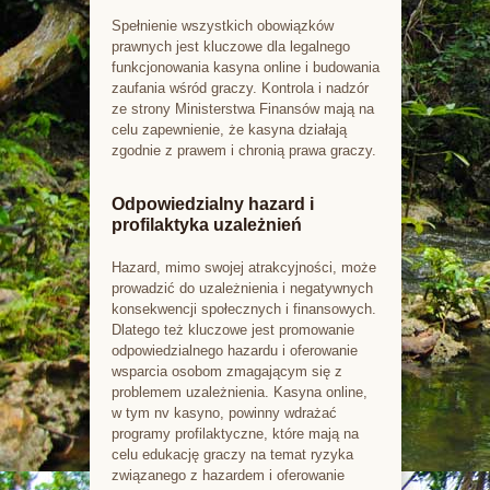
Spełnienie wszystkich obowiązków
prawnych jest kluczowe dla legalnego
funkcjonowania kasyna online i budowania
zaufania wśród graczy. Kontrola i nadzór
ze strony Ministerstwa Finansów mają na
celu zapewnienie, że kasyna działają
zgodnie z prawem i chronią prawa graczy.
Odpowiedzialny hazard i
profilaktyka uzależnień
Hazard, mimo swojej atrakcyjności, może
prowadzić do uzależnienia i negatywnych
konsekwencji społecznych i finansowych.
Dlatego też kluczowe jest promowanie
odpowiedzialnego hazardu i oferowanie
wsparcia osobom zmagającym się z
problemem uzależnienia. Kasyna online,
w tym nv kasyno, powinny wdrażać
programy profilaktyczne, które mają na
celu edukację graczy na temat ryzyka
związanego z hazardem i oferowanie