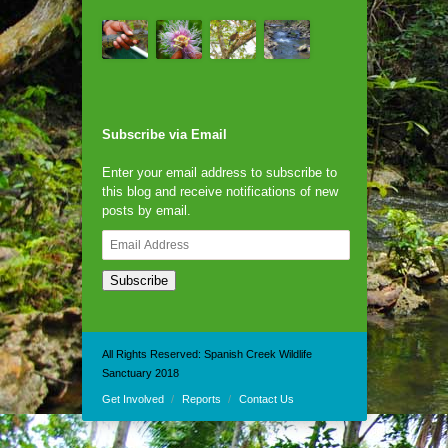
Subscribe via Email
Enter your email address to subscribe to
this blog and receive notifications of new
posts by email.
Email
Address
Subscribe
All Rights Reserved: Spanish Creek Wildlife
Sanctuary 2018
Get Involved
Reports
Contact Us