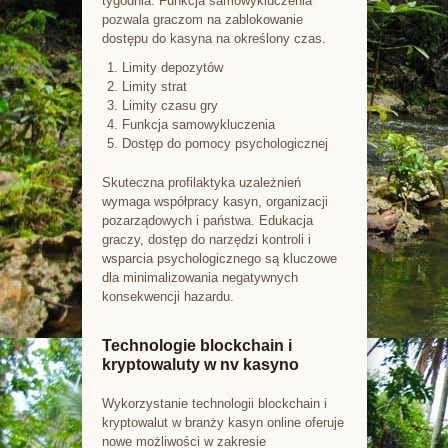
tygodnia. Funkcja samowykluczenia
pozwala graczom na zablokowanie
dostępu do kasyna na określony czas.
Limity depozytów
Limity strat
Limity czasu gry
Funkcja samowykluczenia
Dostęp do pomocy psychologicznej
Skuteczna profilaktyka uzależnień
wymaga współpracy kasyn, organizacji
pozarządowych i państwa. Edukacja
graczy, dostęp do narzędzi kontroli i
wsparcia psychologicznego są kluczowe
dla minimalizowania negatywnych
konsekwencji hazardu.
Technologie blockchain i
kryptowaluty w nv kasyno
Wykorzystanie technologii blockchain i
kryptowalut w branży kasyn online oferuje
nowe możliwości w zakresie