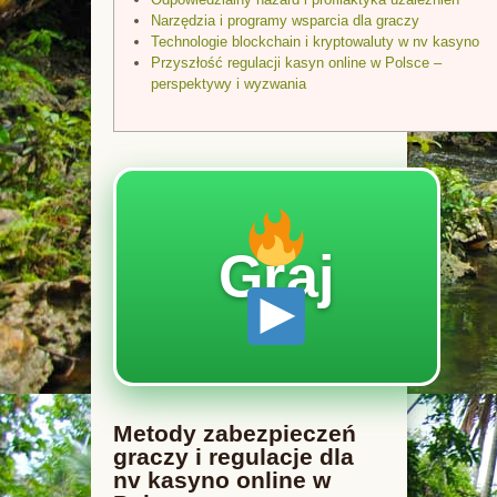
Narzędzia i programy wsparcia dla graczy
Technologie blockchain i kryptowaluty w nv kasyno
Przyszłość regulacji kasyn online w Polsce –
perspektywy i wyzwania
Graj
Metody zabezpieczeń
graczy i regulacje dla
nv kasyno online w