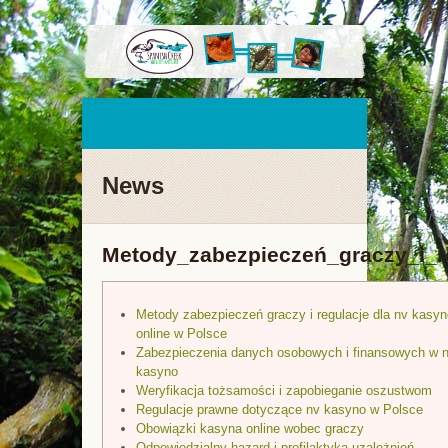
News
Metody_zabezpieczeń_graczy_i_r
Metody zabezpieczeń graczy i regulacje dla nv kasyn
online w Polsce
Zabezpieczenia danych osobowych i finansowych w 
kasyno
Weryfikacja tożsamości i zapobieganie oszustwom
Regulacje prawne dotyczące nv kasyno w Polsce
Obowiązki kasyna online wobec graczy
Odpowiedzialny hazard i profilaktyka uzależnień