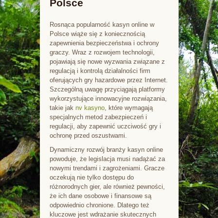
Polsce
Rosnąca popularność kasyn online w
Polsce wiąże się z koniecznością
zapewnienia bezpieczeństwa i ochrony
graczy. Wraz z rozwojem technologii,
pojawiają się nowe wyzwania związane z
regulacją i kontrolą działalności firm
oferujących gry hazardowe przez Internet.
Szczególną uwagę przyciągają platformy
wykorzystujące innowacyjne rozwiązania,
takie jak
nv kasyno
, które wymagają
specjalnych metod zabezpieczeń i
regulacji, aby zapewnić uczciwość gry i
ochronę przed oszustwami.
Dynamiczny rozwój branży kasyn online
powoduje, że legislacja musi nadążać za
nowymi trendami i zagrożeniami. Gracze
oczekują nie tylko dostępu do
różnorodnych gier, ale również pewności,
że ich dane osobowe i finansowe są
odpowiednio chronione. Dlatego też
kluczowe jest wdrażanie skutecznych