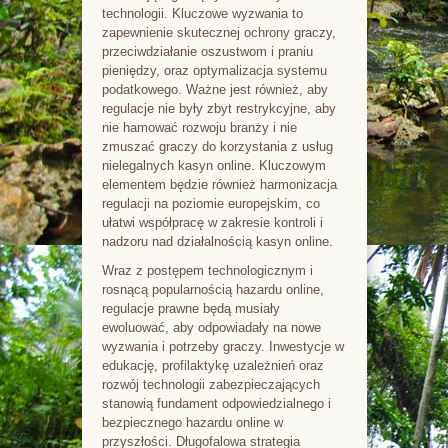
technologii. Kluczowe wyzwania to
zapewnienie skutecznej ochrony graczy,
przeciwdziałanie oszustwom i praniu
pieniędzy, oraz optymalizacja systemu
podatkowego. Ważne jest również, aby
regulacje nie były zbyt restrykcyjne, aby
nie hamować rozwoju branży i nie
zmuszać graczy do korzystania z usług
nielegalnych kasyn online. Kluczowym
elementem będzie również harmonizacja
regulacji na poziomie europejskim, co
ułatwi współpracę w zakresie kontroli i
nadzoru nad działalnością kasyn online.
Wraz z postępem technologicznym i
rosnącą popularnością hazardu online,
regulacje prawne będą musiały
ewoluować, aby odpowiadały na nowe
wyzwania i potrzeby graczy. Inwestycje w
edukację, profilaktykę uzależnień oraz
rozwój technologii zabezpieczających
stanowią fundament odpowiedzialnego i
bezpiecznego hazardu online w
przyszłości. Długofalowa strategia