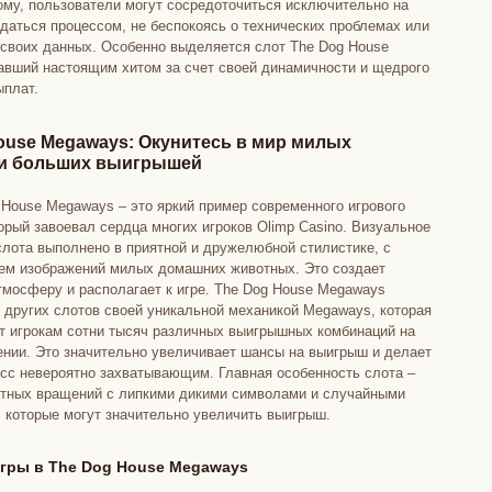
ому, пользователи могут сосредоточиться исключительно на
ждаться процессом, не беспокоясь о технических проблемах или
 своих данных. Особенно выделяется слот The Dog House
авший настоящим хитом за счет своей динамичности и щедрого
ыплат.
ouse Megaways: Окунитесь в мир милых
 и больших выигрышей
 House Megaways – это яркий пример современного игрового
орый завоевал сердца многих игроков Olimp Casino. Визуальное
лота выполнено в приятной и дружелюбной стилистике, с
ем изображений милых домашних животных. Это создает
тмосферу и располагает к игре. The Dog House Megaways
т других слотов своей уникальной механикой Megaways, которая
т игрокам сотни тысяч различных выигрышных комбинаций на
нии. Это значительно увеличивает шансы на выигрыш и делает
есс невероятно захватывающим. Главная особенность слота –
тных вращений с липкими дикими символами и случайными
 которые могут значительно увеличить выигрыш.
игры в The Dog House Megaways