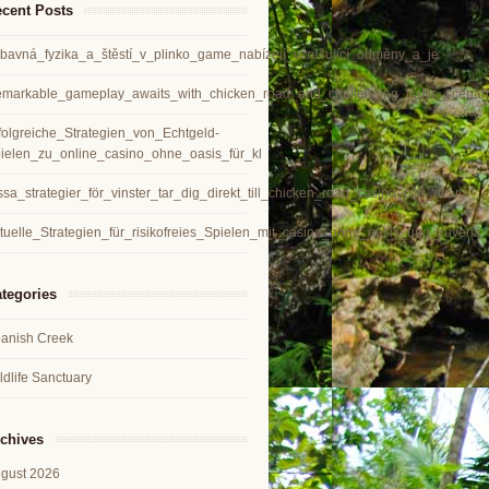
cent Posts
bavná_fyzika_a_štěstí_v_plinko_game_nabízejí_vzrušující_odměny_a_je
markable_gameplay_awaits_with_chicken_road_and_challenging_traffic_scenari
folgreiche_Strategien_von_Echtgeld-
ielen_zu_online_casino_ohne_oasis_für_kl
ssa_strategier_för_vinster_tar_dig_direkt_till_chicken_road_casino_och_ökar
tuelle_Strategien_für_risikofreies_Spielen_mit_casino_ohne_oasis_und_zuverlä
tegories
anish Creek
ldlife Sanctuary
chives
gust 2026