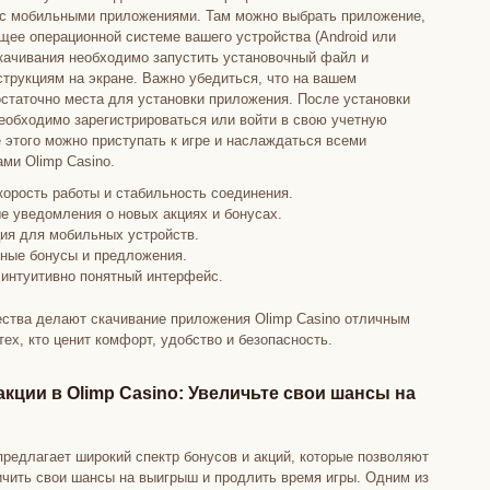
 с мобильными приложениями. Там можно выбрать приложение,
щее операционной системе вашего устройства (Android или
скачивания необходимо запустить установочный файл и
струкциям на экране. Важно убедиться, что на вашем
остаточно места для установки приложения. После установки
еобходимо зарегистрироваться или войти в свою учетную
 этого можно приступать к игре и наслаждаться всеми
ми Olimp Casino.
корость работы и стабильность соединения.
е уведомления о новых акциях и бонусах.
ия для мобильных устройств.
ные бонусы и предложения.
 интуитивно понятный интерфейс.
ства делают скачивание приложения Olimp Casino отличным
ех, кто ценит комфорт, удобство и безопасность.
акции в Olimp Casino: Увеличьте свои шансы на
предлагает широкий спектр бонусов и акций, которые позволяют
ичить свои шансы на выигрыш и продлить время игры. Одним из