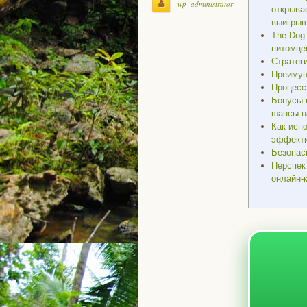
wp_administrator
открыва
выигрыш
The Dog
питомце
Стратег
Преимущ
Процесс
Бонусы и
шансы н
Как исп
эффект
Безопас
Перспек
онлайн-