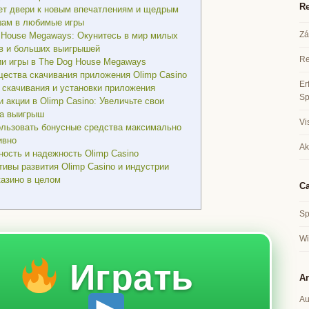
Re
ет двери к новым впечатлениям и щедрым
ам в любимые игры
Zá
 House Megaways: Окунитесь в мир милых
в и больших выигрышей
Re
ии игры в The Dog House Megaways
ества скачивания приложения Olimp Casino
Er
 скачивания и установки приложения
Sp
 акции в Olimp Casino: Увеличьте свои
а выигрыш
Vi
ользовать бонусные средства максимально
ивно
Ak
ность и надежность Olimp Casino
тивы развития Olimp Casino и индустрии
казино в целом
Ca
Sp
Wi
Играть
Ar
Au