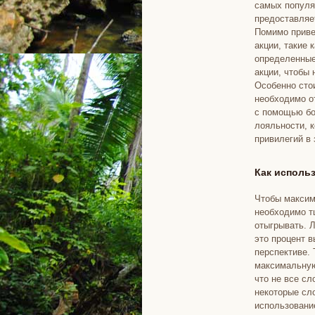
самых популя
предоставляе
Помимо приве
акции, такие
определенные
акции, чтобы
Особенно сто
необходимо о
с помощью бо
лояльности, 
привилегий в 
Как исполь
Чтобы максим
необходимо т
отыгрывать. Л
это процент 
перспективе.
максимальную
что не все с
некоторые сло
использовани