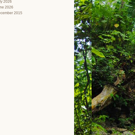
ly 2026
ne 2026
cember 2015