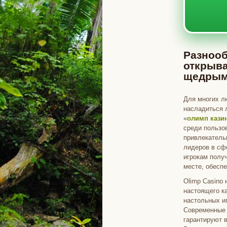
Разнооб
открыва
щедрым
Для многих лю
насладиться 
«
олимп кази
среди пользов
привлекатель
лидеров в сф
игрокам полу
месте, обесп
Olimp Casino 
настоящего ка
настольных иг
Современные 
гарантируют в