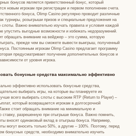
рных бонусов является приветственный бонус, который
тся новым игрокам при регистрации и первом пополнении счета.
тственного бонуса, Olimp Casino регулярно проводит различные
 как турниры, розыгрыши призов и специальные предложения на
 слоты. Важно внимательно изучать правила и условия каждой
 не упустить выгодные возможности и избежать недоразумений.
ит обращать внимание на вейджер – это сумма, которую
тыграть, прежде чем вы сможете вывести выигрыш, полученный
нуса. Постоянным игрокам Olimp Casino предлагает программу
которая предусматривает получение дополнительных бонусов и
зависимости от уровня игрока.
зовать бонусные средства максимально эффективно
ально эффективно использовать бонусные средства,
щательно выбирать игры, на которые вы планируете их
учше всего выбирать слоты с высоким RTP (Return to Player) –
выплат, который возвращается игрокам в долгосрочной
 Также стоит обращать внимание на минимальную и
 ставку, разрешенную при отыгрыше бонуса. Важно помнить,
лоты вносят одинаковый вклад в отыгрыш бонуса. Например,
ты могут вносить только 50%, а другие – 100%. Поэтому, перед
ем бонусных средств, необходимо внимательно изучить