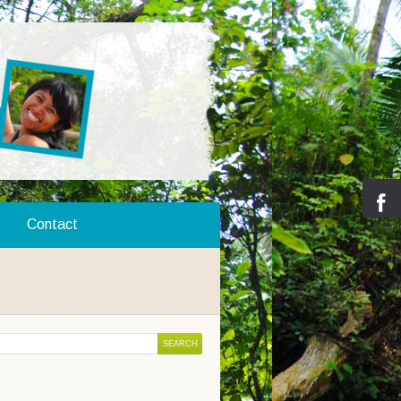
Contact
909326