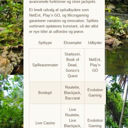
avancerede funktioner og store jackpots.
Et bredt udvalg af spiludbydere som
NetEnt, Play’n GO, og Microgaming
garanterer variation og innovation. Spillets
sortiment opdateres konstant, så der altid
er nye titler at udforske og prøve.
Spiltype
Eksempler
Udbyder
Starburst,
Book of
NetEnt,
Spilleautomater
Dead,
Play’n
Gonzo’s
GO
Quest
Roulette,
Evolution
Bordspil
Blackjack,
Gaming
Baccarat
Live
Roulette,
Live
Evolution
Live Casino
Blackjack,
Gaming