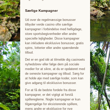
Særlige Kampagner
Ud over de regelmæssige bonusser
tilbyder verde casino ofte særlige
kampagner i forbindelse med helligdage,
store sportsbegivenheder eller andre
specielle lejligheder. Disse kampagner
kan inkludere eksklusive bonusser, gratis
spins, lotterier eller andre spændende
tilbud.
Det er en god idé at tilmelde dig casinoets
nyhedsbrev eller følge dem på sociale
medier for at sikre, at du er opdateret med
de seneste kampagner og tilbud. Sørg for
at holde øje med særlige koder, som kan
give adgang til eksklusive bonusser.
For at få de bedste fordele fra disse
kampagner, er det vigtigt at forstå
spillereglerne. Nogle kampagner er kun
tilgængelige for eksisterende spillere,
mens andre er eksklusive for nye