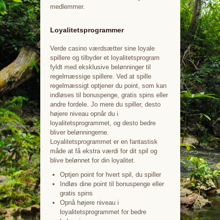
medlemmer.
Loyalitetsprogrammer
Verde casino værdsætter sine loyale
spillere og tilbyder et loyalitetsprogram
fyldt med eksklusive belønninger til
regelmæssige spillere. Ved at spille
regelmæssigt optjener du point, som kan
indløses til bonuspenge, gratis spins eller
andre fordele. Jo mere du spiller, desto
højere niveau opnår du i
loyalitetsprogrammet, og desto bedre
bliver belønningerne.
Loyalitetsprogrammet er en fantastisk
måde at få ekstra værdi for dit spil og
blive belønnet for din loyalitet.
Optjen point for hvert spil, du spiller
Indløs dine point til bonuspenge eller
gratis spins
Opnå højere niveau i
loyalitetsprogrammet for bedre