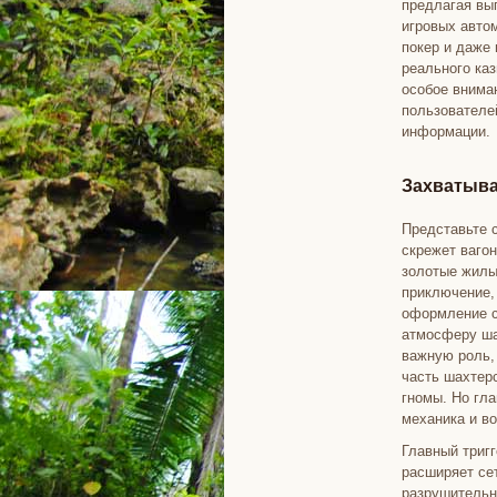
предлагая вы
игровых автом
покер и даже
реального каз
особое внима
пользователе
информации.
Захватыва
Представьте с
скрежет ваго
золотые жилы 
приключение,
оформление с
атмосферу ша
важную роль,
часть шахтерс
гномы. Но гла
механика и в
Главный тригг
расширяет се
разрушительны