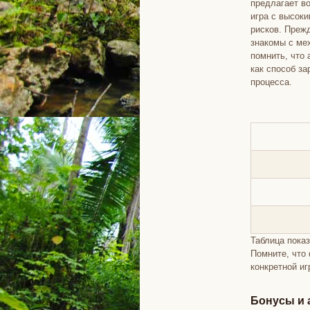
предлагает в
игра с высок
рисков. Преж
знакомы с ме
помнить, что 
как способ за
процесса.
Таблица пока
Помните, что
конкретной иг
Бонусы и 