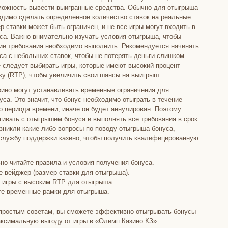
можность вывести выигранные средства. Обычно для отыгрыша
одимо сделать определенное количество ставок на реальные
р ставки может быть ограничен, и не все игры могут входить в
са. Важно внимательно изучать условия отыгрыша, чтобы
кие требования необходимо выполнить. Рекомендуется начинать
са с небольших ставок, чтобы не потерять деньги слишком
е следует выбирать игры, которые имеют высокий процент
ку (RTP), чтобы увеличить свои шансы на выигрыш.
зино могут устанавливать временные ограничения для
са. Это значит, что бонус необходимо отыграть в течение
о периода времени, иначе он будет аннулирован. Поэтому
гивать с отыгрышем бонуса и выполнять все требования в срок.
зникли какие-либо вопросы по поводу отыгрыша бонуса,
 службу поддержки казино, чтобы получить квалифицированную
но читайте правила и условия получения бонуса.
е вейджер (размер ставки для отыгрыша).
 игры с высоким RTP для отыгрыша.
е временные рамки для отыгрыша.
простым советам, вы сможете эффективно отыгрывать бонусы
аксимальную выгоду от игры в «Олимп Казино КЗ».