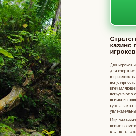
Стратег
казино 
игроков
Для игроков 
для азартных
и привлекате
популярность
впечатляющем
погружают в 
внимание при
куш, а захва
увлекательны
Мир онлайн-ка
новые возмож
отстает от эт