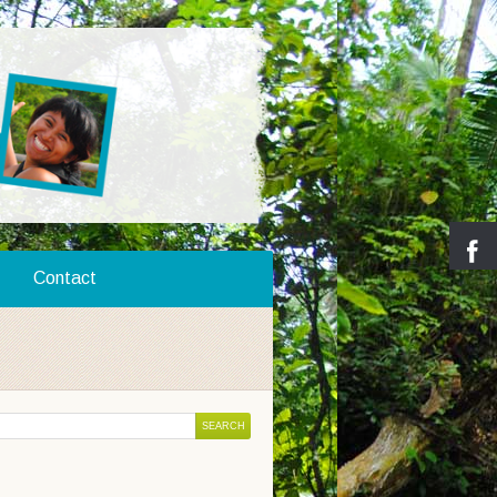
Contact
ка