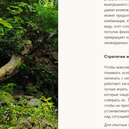
выигрышного 
давая возмож
может продол
комбинации. 
ведь этот сло
потолок фено
превращает к
неожиданных
Стратегии и
Чтобы максим
понимать осо
начинать с не
работают каск
лучше играть
которые чаще
собирать их.
чтобы не про
устанавливать
над ситуацией
Для опытных и