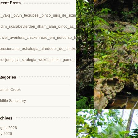
cent Posts
_yaxşı_oyun_təcrübəsi_pinco_giriş_ilə_sizin_üçün_açılır_inanılm
dim_skarabeylərdən_ilham_alan_pinco_az_firavanlıq_və_sərvətə_açılan
crível_aventura_chickenroad_em_percurso_frenético_e_divertido_para_alcançar
presionante_estrategia_alrededor_de_chickenroad_para_evitar_colisiones_y_su
ocjonująca_strategia_wokół_plinko_game_dla_pasjonatów_losowych_nagród
tegories
anish Creek
ldlife Sanctuary
chives
gust 2026
ly 2026