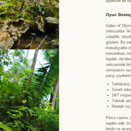
əyləncəli bir t
Oyun Strateg
Gates of Olymp
mövcuddur. İlk
volatillik, böy
göstərir. Bu s
məsuliyyətlə o
mexanikası nə
faydalı ola bil
nəticəsində b
versiyasını oy
yaxşı yiyələnmə
Təhlükəsiz 
Sürətli ödən
24/7 müştər
Yüksək udu
Maraqlı oy
Pinco casino, 
təqdim edir. G
biridir və oyu