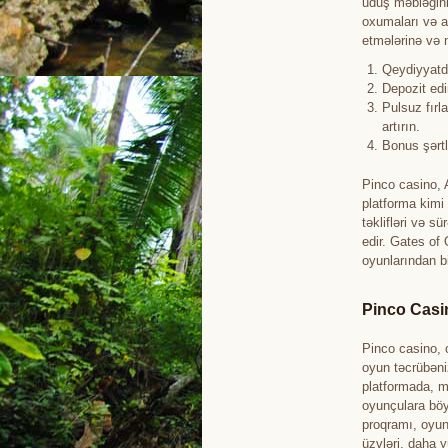
uduş məbləğini 
oxumaları və a
etmələrinə və
Qeydiyyatd
Depozit ed
Pulsuz fırl
artırın.
Bonus şərtl
Pinco casino, 
platforma kimi
təklifləri və s
edir. Gates of
oyunlarından b
Pinco Casi
Pinco casino, 
oyun təcrübəni
platformada, mü
oyunçulara böy
proqramı, oyun
üzvləri, daha 