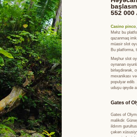
başlasın
552 000
Casino pinco
Məhz bu platfo
qazanmaq imkan
müasir slot oy
Bu platforma, tə
Məşhur slot oy
oynanan oyunla
birləşdirərək, 
mexanikası və 
populyar edib. 
uduşu qeydə alı
Gates of O
Gates of Olymp
malikdir. Günə
ildırım gurult
çəkən xüsusiyy