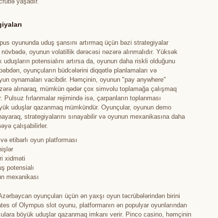
əcrübə yaşadır.
iyaları
us oyununda uduş şansını artırmaq üçün bəzi strategiyalar
 növbədə, oyunun volatillik dərəcəsi nəzərə alınmalıdır. Yüksək
ük uduşların potensialını artırsa da, oyunun daha riskli olduğunu
əbəbdən, oyunçuların büdcələrini diqqətlə planlamaları və
yun oynamaları vacibdir. Həmçinin, oyunun "pay anywhere"
zərə alınaraq, mümkün qədər çox simvolu toplamağa çalışmaq
ər. Pulsuz fırlanmalar rejimində isə, çarpanların toplanması
öyük uduşlar qazanmaq mümkündür. Oyunçular, oyunun demo
nayaraq, strategiyalarını sınayabilir və oyunun mexanikasına daha
yə çalışabilirler.
və etibarlı oyun platforması
işlər
i xidməti
ş potensialı
un mexanikası
Azərbaycan oyunçuları üçün ən yaxşı oyun təcrübələrindən birini
ates of Olympus slot oyunu, platformanın ən populyar oyunlarından
nçulara böyük uduşlar qazanmaq imkanı verir. Pinco casino, həmçinin