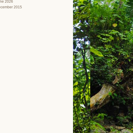
ne 2026
cember 2015