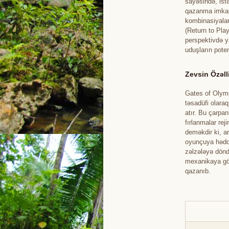
sayəsində, ist
qazanma imkanı
kombinasiyalar
(Return to Play
perspektivdə ya
uduşların poten
Zevsin Özəll
Gates of Olym
təsadüfi olara
atır. Bu çarpa
fırlanmalar rej
deməkdir ki, a
oyunçuya həddi
zəlzələyə dönd
mexanikaya gör
qazanıb.