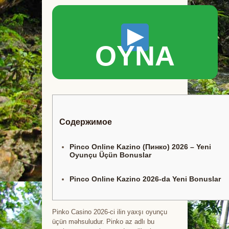
OYNA
Содержимое
Pinco Online Kazino (Пинко) 2026 – Yeni
Oyunçu Üçün Bonuslar
Pinco Online Kazino 2026-da Yeni Bonuslar
Pinko Casino 2026-ci ilin yaxşı oyunçu
üçün məhsuludur. Pinko az adlı bu