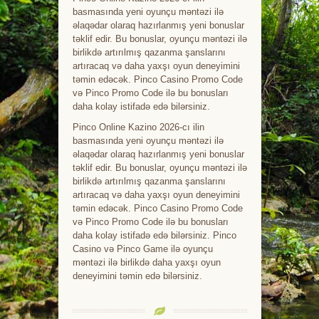
basmasında yeni oyunçu məntəzi ilə
əlaqədar olaraq hazırlanmış yeni bonuslar
təklif edir. Bu bonuslar, oyunçu məntəzi ilə
birlikdə artırılmış qazanma şanslarını
artıracaq və daha yaxşı oyun deneyimini
təmin edəcək. Pinco Casino Promo Code
və Pinco Promo Code ilə bu bonusları
daha kolay istifadə edə bilərsiniz.
Pinco Online Kazino 2026-cı ilin
basmasında yeni oyunçu məntəzi ilə
əlaqədar olaraq hazırlanmış yeni bonuslar
təklif edir. Bu bonuslar, oyunçu məntəzi ilə
birlikdə artırılmış qazanma şanslarını
artıracaq və daha yaxşı oyun deneyimini
təmin edəcək. Pinco Casino Promo Code
və Pinco Promo Code ilə bu bonusları
daha kolay istifadə edə bilərsiniz. Pinco
Casino və Pinco Game ilə oyunçu
məntəzi ilə birlikdə daha yaxşı oyun
deneyimini təmin edə bilərsiniz.