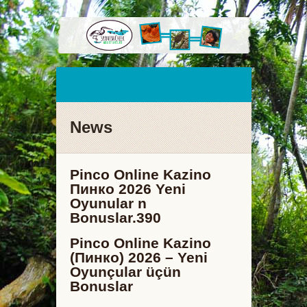
News
Pinco Online Kazino
Пинко 2026 Yeni
Oyunular n
Bonuslar.390
Pinco Online Kazino
(Пинко) 2026 – Yeni
Oyunçular üçün
Bonuslar