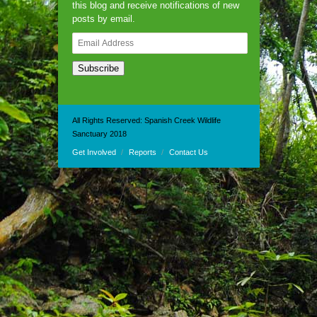
this blog and receive notifications of new
posts by email.
Email
Address
Subscribe
All Rights Reserved: Spanish Creek Wildlife
Sanctuary 2018
Get Involved
Reports
Contact Us