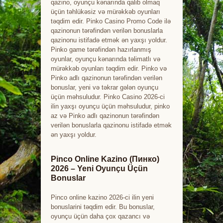
qazino, oyunçu kənarında qalib olmaq
üçün təhlükəsiz və mürəkkəb oyunları
təqdim edir. Pinko Casino Promo Code ilə
qazinonun tərəfindən verilən bonuslarla
qazinonu istifadə etmək ən yaxşı yoldur.
Pinko game tərəfindən hazırlanmış
oyunlar, oyunçu kənarında təlimatlı və
mürəkkəb oyunları təqdim edir. Pinko və
Pinko adlı qazinonun tərəfindən verilən
bonuslar, yeni və təkrar gələn oyunçu
üçün məhsuludur. Pinko Casino 2026-ci
ilin yaxşı oyunçu üçün məhsuludur, pinko
az və Pinko adlı qazinonun tərəfindən
verilən bonuslarla qazinonu istifadə etmək
ən yaxşı yoldur.
Pinco Online Kazino (Пинко)
2026 – Yeni Oyunçu Üçün
Bonuslar
Pinco online kazino 2026-ci ilin yeni
bonuslarini təqdim edir. Bu bonuslar,
oyunçu üçün daha çox qazancı və