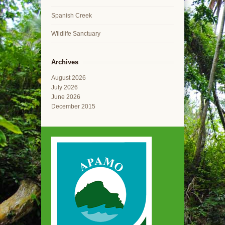
Spanish Creek
Wildlife Sanctuary
Archives
August 2026
July 2026
June 2026
December 2015