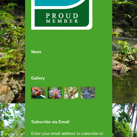
News
Gallery
Subscribe via Email
Enter your email address to subscribe to