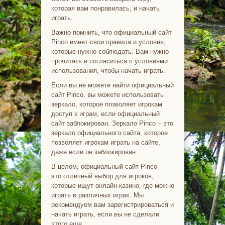
которая вам понравилась, и начать
играть.
Важно помнить, что официальный сайт
Pinco имеет свои правила и условия,
которые нужно соблюдать. Вам нужно
прочитать и согласиться с условиями
использования, чтобы начать играть.
Если вы не можете найти официальный
сайт Pinco, вы можете использовать
зеркало, которое позволяет игрокам
доступ к играм, если официальный
сайт заблокирован. Зеркало Pinco – это
зеркало официального сайта, которое
позволяет игрокам играть на сайте,
даже если он заблокирован.
В целом, официальный сайт Pinco –
это отличный выбор для игроков,
которые ищут онлайн-казино, где можно
играть в различных играх. Мы
рекомендуем вам зарегистрироваться и
начать играть, если вы не сделали
этого еще.