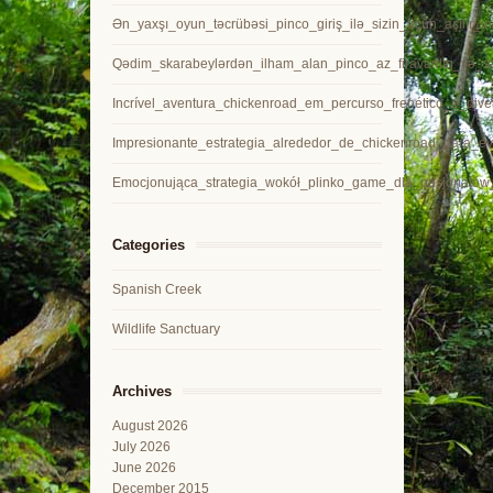
Ən_yaxşı_oyun_təcrübəsi_pinco_giriş_ilə_sizin_üçün_açılır_in
Qədim_skarabeylərdən_ilham_alan_pinco_az_firavanlıq_və_sə
Incrível_aventura_chickenroad_em_percurso_frenético_e_dive
Impresionante_estrategia_alrededor_de_chickenroad_para_ev
Emocjonująca_strategia_wokół_plinko_game_dla_pasjonatów
Categories
Spanish Creek
Wildlife Sanctuary
Archives
August 2026
July 2026
June 2026
December 2015