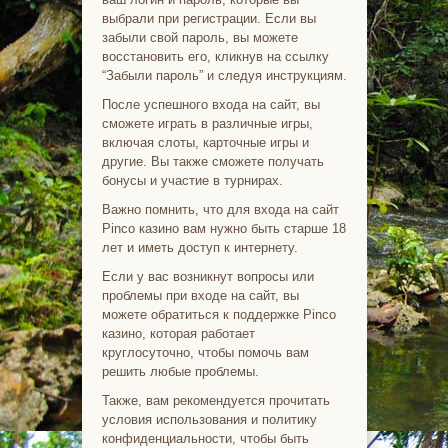
выбрали при регистрации. Если вы
забыли свой пароль, вы можете
восстановить его, кликнув на ссылку
“Забыли пароль” и следуя инструкциям.
После успешного входа на сайт, вы
сможете играть в различные игры,
включая слоты, карточные игры и
другие. Вы также сможете получать
бонусы и участие в турнирах.
Важно помнить, что для входа на сайт
Pinco казино вам нужно быть старше 18
лет и иметь доступ к интернету.
Если у вас возникнут вопросы или
проблемы при входе на сайт, вы
можете обратиться к поддержке Pinco
казино, которая работает
круглосуточно, чтобы помочь вам
решить любые проблемы.
Также, вам рекомендуется прочитать
условия использования и политику
конфиденциальности, чтобы быть