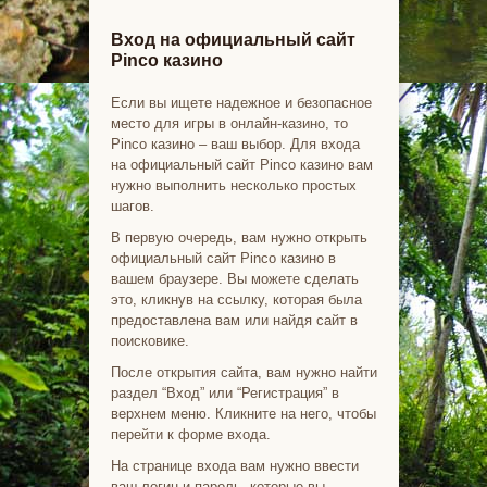
Вход на официальный сайт
Pinco казино
Если вы ищете надежное и безопасное
место для игры в онлайн-казино, то
Pinco казино – ваш выбор. Для входа
на официальный сайт Pinco казино вам
нужно выполнить несколько простых
шагов.
В первую очередь, вам нужно открыть
официальный сайт Pinco казино в
вашем браузере. Вы можете сделать
это, кликнув на ссылку, которая была
предоставлена вам или найдя сайт в
поисковике.
После открытия сайта, вам нужно найти
раздел “Вход” или “Регистрация” в
верхнем меню. Кликните на него, чтобы
перейти к форме входа.
На странице входа вам нужно ввести
ваш логин и пароль, которые вы