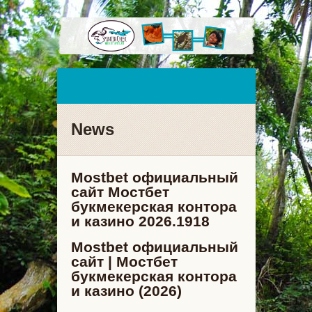
News
Mostbet официальный
сайт Мостбет
букмекерская контора
и казино 2026.1918
Mostbet официальный
сайт | Мостбет
букмекерская контора
и казино (2026)