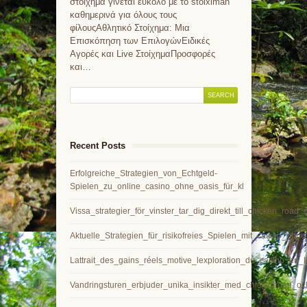
στοίχημα γίνεται εύκολο με το stoiximan
καθημερινά για όλους τους
φίλουςΑθλητικό Στοίχημα: Μια
Επισκόπηση των ΕπιλογώνΕιδικές
Αγορές και Live ΣτοίχημαΠροσφορές
και…
Recent Posts
Erfolgreiche_Strategien_von_Echtgeld-
Spielen_zu_online_casino_ohne_oasis_für_kl
Vissa_strategier_för_vinster_tar_dig_direkt_till_chicken_road
Aktuelle_Strategien_für_risikofreies_Spielen_mit_casino_ohn
Lattrait_des_gains_réels_motive_lexploration_du_casino_en_l
Vandringsturen_erbjuder_unika_insikter_med_chickenroad_o