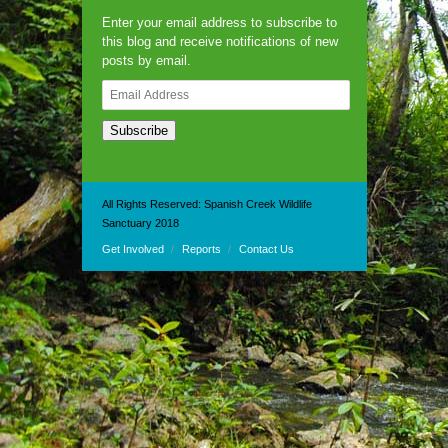
Enter your email address to subscribe to
this blog and receive notifications of new
posts by email.
Email
Address
Subscribe
All Rights Reserved: Spanish Creek Wildlife
Sanctuary 2018
Get Involved
Reports
Contact Us