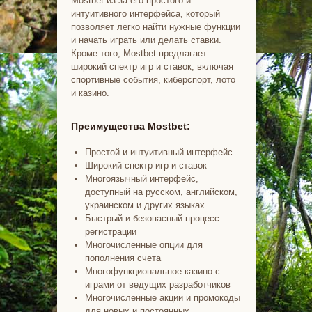
Mostbet из-за его простого и
интуитивного интерфейса, который
позволяет легко найти нужные функции
и начать играть или делать ставки.
Кроме того, Mostbet предлагает
широкий спектр игр и ставок, включая
спортивные события, киберспорт, лото
и казино.
Преимущества Mostbet:
Простой и интуитивный интерфейс
Широкий спектр игр и ставок
Многоязычный интерфейс,
доступный на русском, английском,
украинском и других языках
Быстрый и безопасный процесс
регистрации
Многочисленные опции для
пополнения счета
Многофункциональное казино с
играми от ведущих разработчиков
Многочисленные акции и промокоды
для новых и постоянных