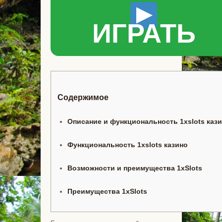
ИГРАТЬ
Содержимое
Описание и функциональность 1xslots каз
Функциональность 1xslots казино
Возможности и преимущества 1xSlots
Преимущества 1xSlots