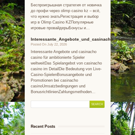
Беспроигрышная стратегия от новичка
до профи через olimp casino kz – всё,
что нужно знатьРегистрация и выбор
игр в Olimp Casino KZПопулярные
игровые провайдерыБонусы и…
Interessante_Angebote_und_casinacho_casino_für
Posted On July 22, 2026
Interessante Angebote und casinacho
casino für ambitionierte Spieler
weltweitDas Spielangebot von casinacho
casino im DetailDie Bedeutung von Live-
Casino-SpielenBonusangebote und
Promotionen bei casinacho
casinoUmsatzbedingungen und
BonusrichtlinienZahlungsmethoden…
Recent Posts