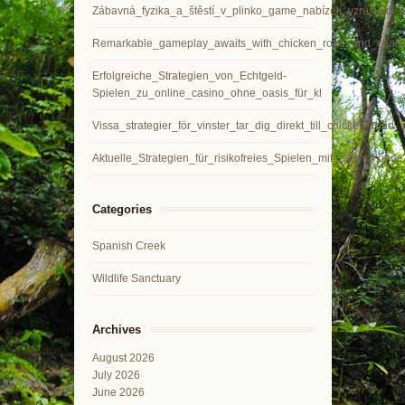
Zábavná_fyzika_a_štěstí_v_plinko_game_nabízejí_vzrušující
Remarkable_gameplay_awaits_with_chicken_road_and_challeng
Erfolgreiche_Strategien_von_Echtgeld-
Spielen_zu_online_casino_ohne_oasis_für_kl
Vissa_strategier_för_vinster_tar_dig_direkt_till_chicken_road
Aktuelle_Strategien_für_risikofreies_Spielen_mit_casino_ohn
Categories
Spanish Creek
Wildlife Sanctuary
Archives
August 2026
July 2026
June 2026