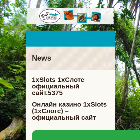
News
1xSlots 1хСлотс
официальный
сайт.5375
Онлайн казино 1xSlots
(1хСлотс) –
официальный сайт