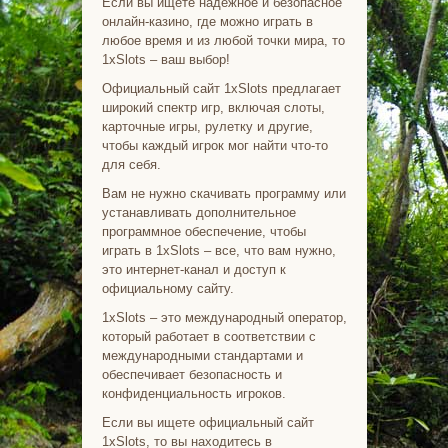
Если вы ищете надежное и безопасное
онлайн-казино, где можно играть в
любое время и из любой точки мира, то
1xSlots – ваш выбор!
Официальный сайт 1xSlots предлагает
широкий спектр игр, включая слоты,
карточные игры, рулетку и другие,
чтобы каждый игрок мог найти что-то
для себя.
Вам не нужно скачивать программу или
устанавливать дополнительное
программное обеспечение, чтобы
играть в 1xSlots – все, что вам нужно,
это интернет-канал и доступ к
официальному сайту.
1xSlots – это международный оператор,
который работает в соответствии с
международными стандартами и
обеспечивает безопасность и
конфиденциальность игроков.
Если вы ищете официальный сайт
1xSlots, то вы находитесь в